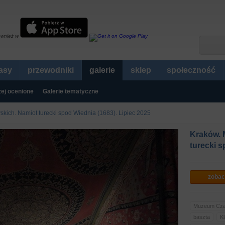
ównież w
rasy
przewodniki
galerie
sklep
społeczność
ej ocenione
Galerie tematyczne
kich. Namiot turecki spod Wiednia (1683). Lipiec 2025
Kraków. 
turecki s
zobac
Muzeum Czar
baszta
K