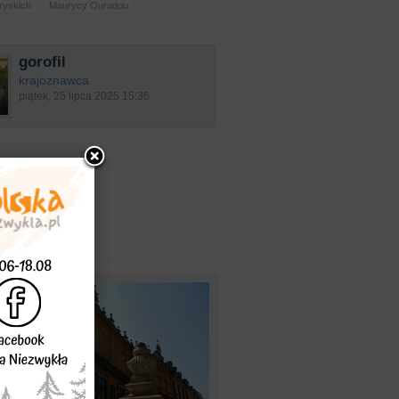
ryskich
Maurycy Ouradou
gorofil
krajoznawca
piątek, 25 lipca 2025 15:36