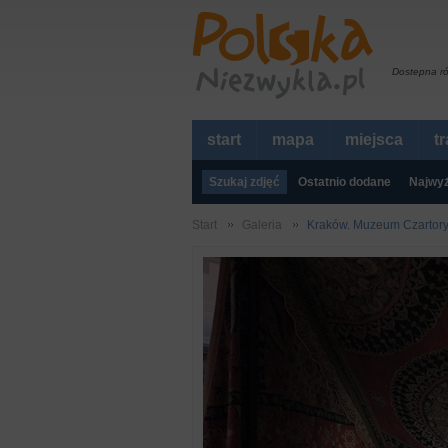
Dostepna r
start
mapa
miejsca
t
Szukaj zdjęć
Ostatnio dodane
Najwyż
Start
Galeria
Kraków. Muzeum Czartorys