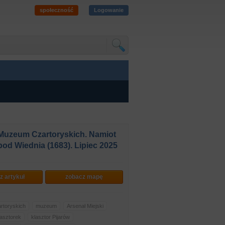
społeczność
Logowanie
Muzeum Czartoryskich. Namiot
pod Wiednia (1683). Lipiec 2025
z artykuł
zobacz mapę
toryskich
muzeum
Arsenał Miejski
lasztorek
klasztor Pijarów