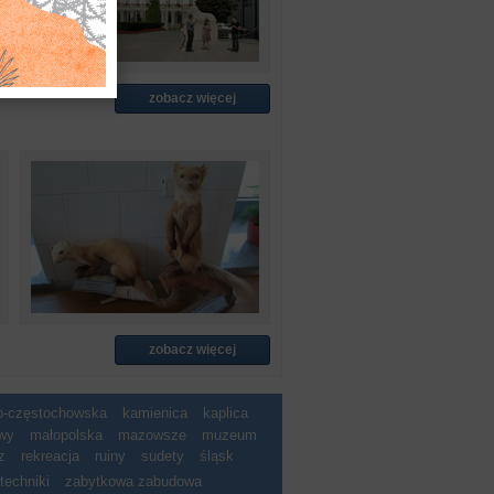
zobacz więcej
zobacz więcej
ko-częstochowska
kamienica
kaplica
wy
małopolska
mazowsze
muzeum
z
rekreacja
ruiny
sudety
śląsk
techniki
zabytkowa zabudowa