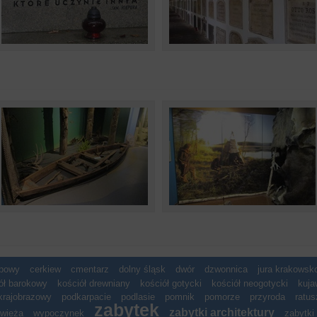
spowy
cerkiew
cmentarz
dolny śląsk
dwór
dzwonnica
jura krakows
ół barokowy
kościół drewniany
kościół gotycki
kościół neogotycki
kuja
krajobrazowy
podkarpacie
podlasie
pomnik
pomorze
przyroda
ratus
zabytek
zabytki architektury
wieża
wypoczynek
zabytki 