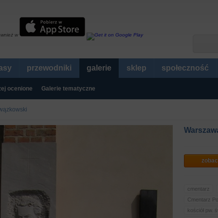
ównież w
rasy
przewodniki
galerie
sklep
społeczność
ej ocenione
Galerie tematyczne
wązkowski
Warszawa
zobac
cmentarz
Cmentarz P
kościół pw. 