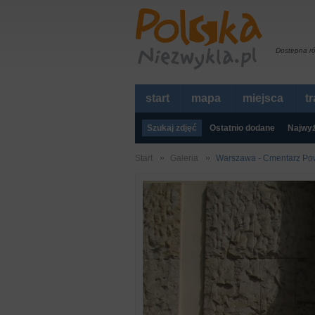
Dostepna r
start
mapa
miejsca
t
Szukaj zdjęć
Ostatnio dodane
Najwyż
Start
Galeria
Warszawa - Cmentarz Po