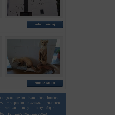
zobacz więcej
zobacz więcej
ko-częstochowska
kamienica
kaplica
wy
małopolska
mazowsze
muzeum
z
rekreacja
ruiny
sudety
śląsk
techniki
zabytkowa zabudowa