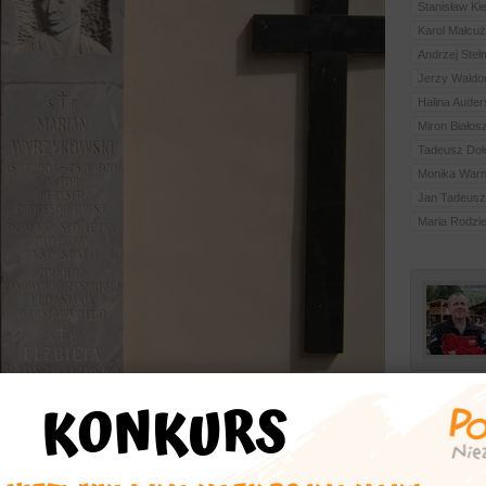
Stanisław Ki
Karol Małcuż
Andrzej Ste
Jerzy Waldor
Halina Aude
Miron Białos
Tadeusz Doł
Monika War
Jan Tadeusz 
Maria Rodzi