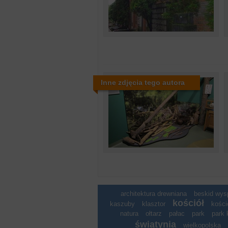
Inne zdjęcia tego autora
architektura drewniana
beskid wy
kościół
kaszuby
klasztor
kości
natura
ołtarz
pałac
park
park 
świątynia
wielkopolska