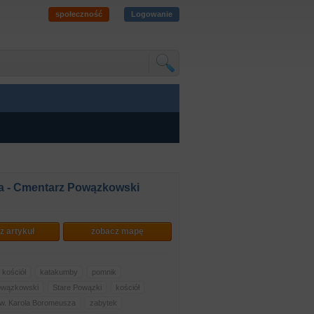
społeczność
Logowanie
 - Cmentarz Powązkowski
z artykuł
zobacz mapę
kościół
katakumby
pomnik
owązkowski
Stare Powązki
kościół
św. Karola Boromeusza
zabytek