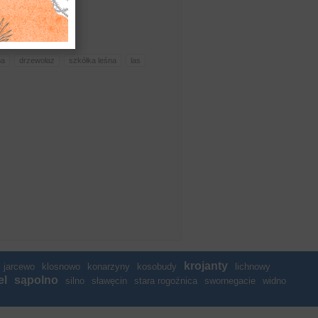
na
drzewołaz
szkółka leśna
las
krojanty
jarcewo
klosnowo
konarzyny
kosobudy
lichnowy
el
sąpolno
silno
sławęcin
stara rogoźnica
swornegacie
widno