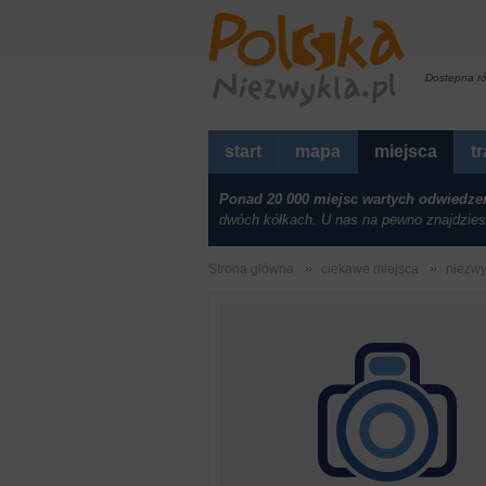
Dostepna r
start
mapa
miejsca
t
Ponad 20 000 miejsc wartych odwiedze
dwóch kółkach. U nas na pewno znajdzies
Strona główna
ciekawe miejsca
niezwy