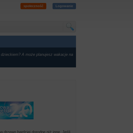
społeczność
Logowanie
 dzieckiem? A może planujesz wakacje na
 drzewo bardziej dorodne niż inne. Jeśli