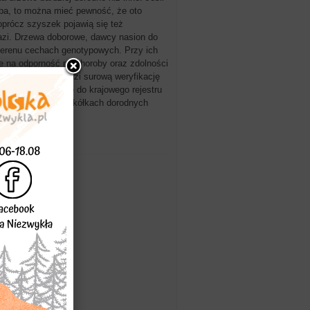
czba, to można mieć pewność, że oto
prócz szyszek pojawią się też
łazi. Drzewa doborowe, dawcy nasion do
 terenu cechach genotypowych. Przy ich
e na odporność na choroby oraz zdolności
 drzewo przechodzi surową weryfikację
ostaje ono wpisane do krajowego rejestru
ania w leśnych szkółkach dorodnych