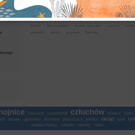
rtołomiu
drzewo
lasy tucholskie
drzewo doborowe
szyszka
nasio
ie
sadzonka
natura
przyroda
Kaszuby
alanego
hojnice
człuchów
ciechocin
czartołomie
dziekcz
funka
raciąż
ryt
wór
obrowo
ogorzeliny
ostrowite
płaszczyca
polnica
rytel
wielkie chełmy
zamarte
zbeniny
żalno