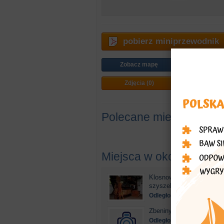
pobierz miniprzewodnik
Zobacz mapę
Jak doj
Zdjęcia (0)
Plan mi
Polecane miejsca
Miejsca w okolicy
Klosnowo - Wyłuszczarni
szyszek
Odległość: 0,01km
Zbeniny - Pałac w Zbenin
Odległość: 1,73km