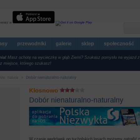
ównież w
rasy
przewodniki
galerie
sklep
społeczność
nia!
Masz ochotę na wycieczkę w głąb Ziemi? Szukasz pomysłu na wyjazd z
z miejsce, którego szukasz!
kłe: natura
Dobór nienaturalno-naturalny
Klosnowo
Dobór nienaturalno-naturalny
W czasie wędrówek po tucholskich lasach możemy natrafić na