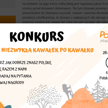
na dodatek na jego korze żółtą farbą jest wypisana jakaś li
stoimy przed drzewem doborowym. Na tym drzewie jesienią o
przeszkoleni do zbierania szyszek, nasion i owoców drzewo
produkcji szkółkarskiej, to drzewa o najlepszych dla danego
wyborze zwraca się uwagę nie tylko na sam wygląd, ale takż
adaptacyjne do zmiany warunków. Wyszukane przez leśników
echać
przed ogólnokrajową komisją, a gdy opinia jest pozytywna, z
drzew doborowych. Jego nasiona posłużą potem do wyhodow
asta
sadzonek, do odnawiania lasów czy zalesiania zrębów.
Więcej znajdziesz w
Polska Niezwykła pomorskie
a
ach