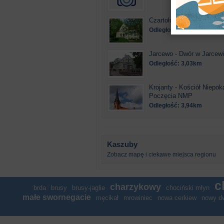
Czartołomie - Dwór w Cza
Odległość: 2,85km
Jarcewo - Dwór w Jarcew
Odległość: 3,03km
Krojanty - Kościół Niepok
Poczęcia NMP
Odległość: 3,94km
Kaszuby
Zobacz mapę i ciekawe miejsca regionu
c
charzykowy
brda
brusy
brusy-jaglie
chociński młyn
małe swornegacie
męcikał
mrowiniec
nowa cerkiew
nowy d