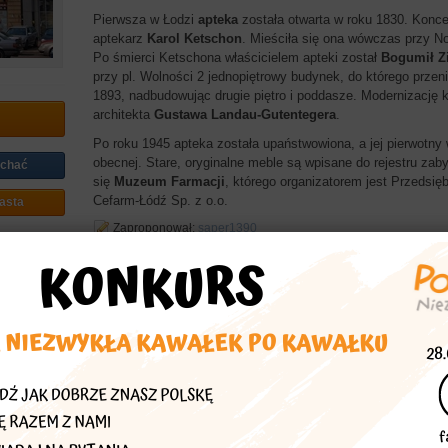
Pierwsza w Łodzi
apteka
została otwarta w roku 1830. Konce
aptekarz
Karol Ketschon
. Mieściła się ona wówczas przy N
Po śmierci Ketschona właścicielem apteki został
Bogumił 
przy pl. Wolności 2 jednopiętrowy budynek, do którego prze
1893, nadbudowując drugie piętro i poddasze. Modernizację
architekta
Gustawa Landau-Gutentegera
.
Po roku 1945 apteka została upaństwowiona, a jej pierwotny 
obecnej. Stare, oryginalne meble są wpisane do rejestru za
echać
się
Muzeum Farmacji
, którego organizatorem jest Przedsi
Cefarm-Łódź Sp. z o.o.
asta
Zaproponował:
saper1390
Więcej znajdziesz w
Polska Niezwykła łódzkie