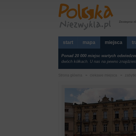
Dostepna r
start
mapa
miejsca
t
Ponad 20 000 miejsc wartych odwiedze
dwóch kółkach. U nas na pewno znajdzies
Strona główna
ciekawe miejsca
zabytk