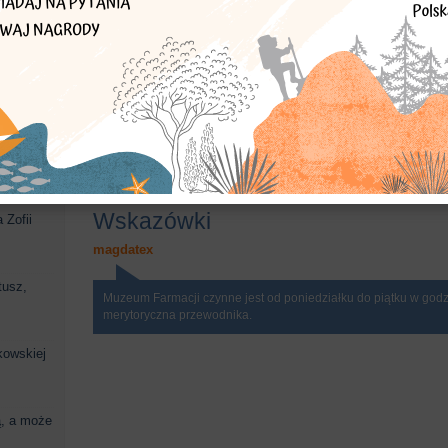
dzieżowe w
y ul.
apteka
muzeum
kamienica
farmacji
farmacja
Muszyńs
aptece
Wskazówki
 Zofii
magdatex
tusz,
Muzeum Farmacji czynne jest od poniedziałku do piątku w godz
merytoryczna przewodnika.
kowskiej
ą, a może