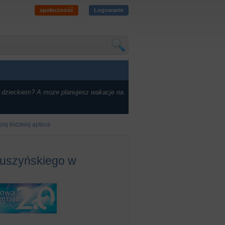
społeczność
Logowanie
 dzieckiem? A może planujesz wakacje na
ej łódzkiej aptece
Muszyńskiego w