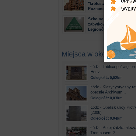
"królestwie" fabrycznym
Poznańskiego
Szkolne Schronisko Mło
zabytkowym budynku prz
Legionów 27
Miejsca w okolicy
Łódź - Tablica poświęcona
Hertz
Odległość: 0,02km
Łódź - Klasycystyczny ra
obecnie Archiwum...
Odległość: 0,03km
Łódź - Obelisk ulicy Piotr
(2008)
Odległość: 0,04km
Łódź - Przejażdżka riksz
Trambusem ?