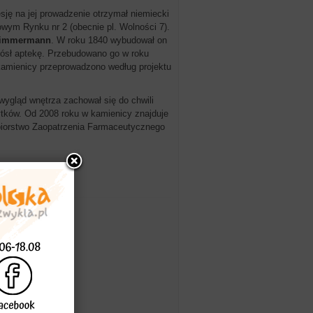
sję na jej prowadzenie otrzymał niemiecki
owym Rynku nr 2 (obecnie pl. Wolności 7).
Zimmermann
. W roku 1840 wybudował on
niósł aptekę. Przebudowano go w roku
 kamienicy przeprowadzono według projektu
wygląd wnętrza zachował się do chwili
bytków. Od 2008 roku w kamienicy znajduje
ębiorstwo Zaopatrzenia Farmaceutycznego