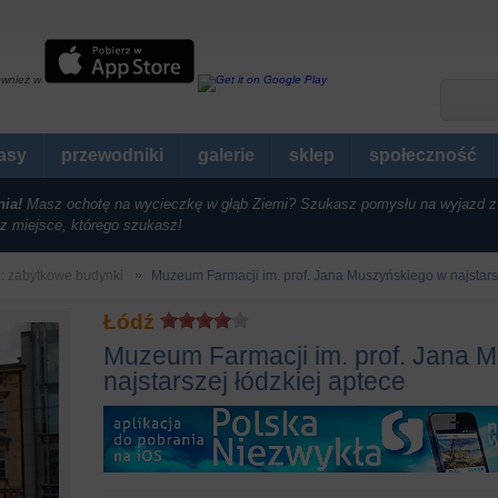
ównież w
rasy
przewodniki
galerie
sklep
społeczność
nia!
Masz ochotę na wycieczkę w głąb Ziemi? Szukasz pomysłu na wyjazd z
z miejsce, którego szukasz!
i: zabytkowe budynki
Muzeum Farmacji im. prof. Jana Muszyńskiego w najstarsz
Łódź
Muzeum Farmacji im. prof. Jana 
najstarszej łódzkiej aptece