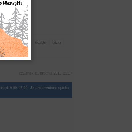
kiego
Muszyński
łódzkiej
łódzka
czwartek, 01 grudnia 2011, 21:17
inach 9.00-15.00 . Jest zapewniona opieka