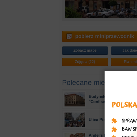
pobierz miniprzewodnik
Zobacz mapę
Jak doj
Zdjęcia (22)
Plan mi
Polecane miejsca
Budynek dawnej cukierni
"Confisernie"
Ulica Piotrkowska
Andel's Hotel w dawnym