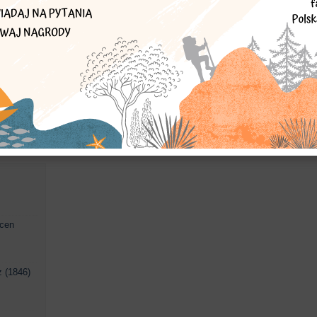
krzyż wotywny
przydrożny krzyż
rodzina Bugajskich
 "Pod
cen
 (1846)