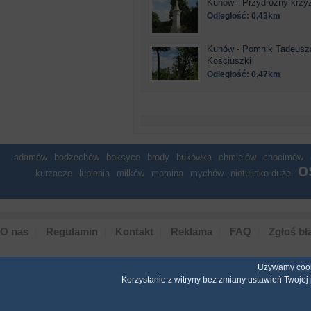
Kunów - Przydrożny krzy
Odległość: 0,43km
Kunów - Pomnik Tadeusz
Kościuszki
Odległość: 0,47km
adamów
bodzechów
boksyce
brody
bukówka
chmielów
chocimów
o
kurzacze
lubienia
miłków
momina
mychów
nietulisko duże
O nas
Regulamin
Kontakt
Reklama
FAQ
Zgłoś bł
Używamy cooki
Wszystkie prawa zastrze�one. �adna cz�� ani ca�o�� serwisu nie mo�e by� reprodukow
Korzystanie z witryny bez zmiany ustawień Twoje