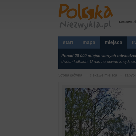
Dostepna r
start
mapa
miejsca
t
Ponad 20 000 miejsc wartych odwiedze
dwóch kółkach. U nas na pewno znajdzies
Strona główna
ciekawe miejsca
zabytk