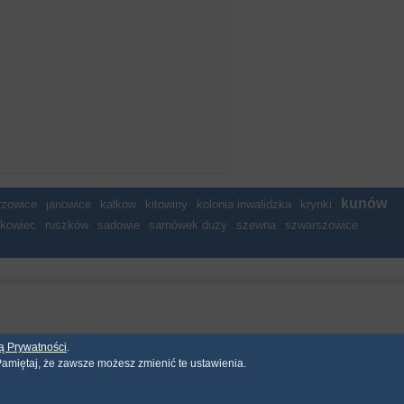
kunów
rzowice
janowice
kałków
kitowiny
kolonia inwalidzka
krynki
zkowiec
ruszków
sadowie
sarnówek duży
szewna
szwarszowice
ką Prywatności
.
 mo�e by� u�yta do innej publikacji oraz przechowywana w jakiejkolwiek bazie danych
amiętaj, że zawsze możesz zmienić te ustawienia.