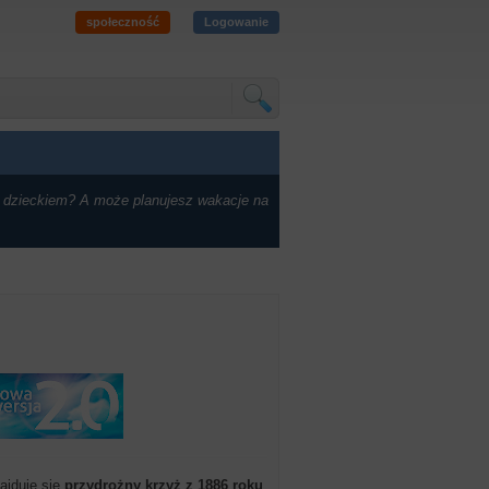
społeczność
Logowanie
 dzieckiem? A może planujesz wakacje na
ajduje się
przydrożny krzyż z 1886 roku
.