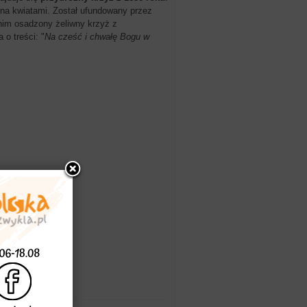
ona kwiatami. Został ufundowany przez
nim osadzony żeliwny krzyż z
o treści: "
Na cześć i chwałę Bogu w