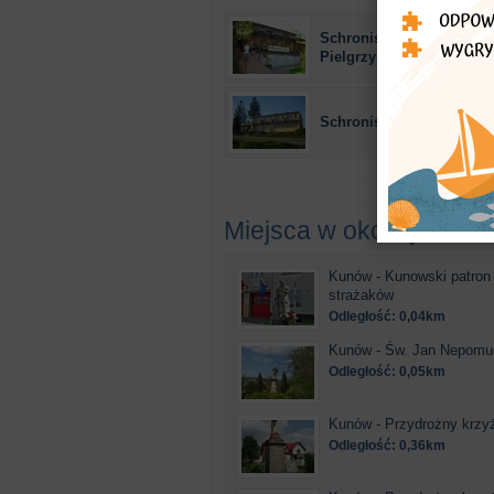
Schronisko młodzieżowe
Pielgrzymem"
Schronisko młodzieżowe
Miejsca w okolicy
Kunów - Kunowski patron
strażaków
Odległość: 0,04km
Kunów - Św. Jan Nepomu
Odległość: 0,05km
Kunów - Przydrożny krzyż
Odległość: 0,36km