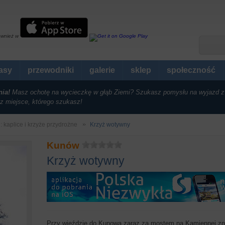
ównież w
rasy
przewodniki
galerie
sklep
społeczność
nia!
Masz ochotę na wycieczkę w głąb Ziemi? Szukasz pomysłu na wyjazd z
z miejsce, którego szukasz!
i: kaplice i krzyże przydrożne
Krzyż wotywny
Kunów
Krzyż wotywny
Przy wjeździe do Kunowa zaraz za mostem na Kamiennej zn