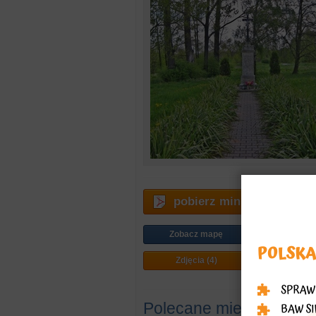
pobierz miniprzewodnik
Zobacz mapę
Jak doj
Zdjęcia (4)
Plan mi
Polecane miejsca