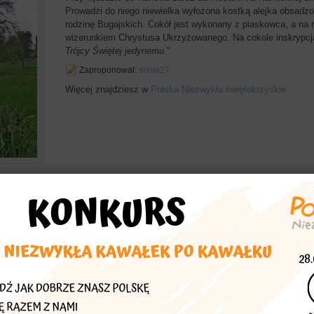
Prowadzi do niego niewielka wyłożona kostką alejka obsadz
rodzinę Bugajskich. Cokół jest wykonany z piaskowca, a na 
wizerunkiem Chrystusa Ukrzyżowanego. Na cokole inskrypcja 
Trójcy Świętej jedynemu
."
Zaproponował:
sonia27
Więcej znajdziesz w
Polska Niezwykła świętokrzyskie
echać
asta