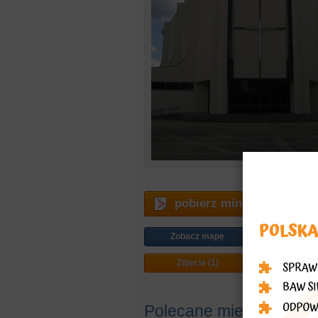
pobierz miniprzewodnik
Zobacz mapę
Jak doj
Zdjęcia (1)
Plan mi
Polecane miejsca