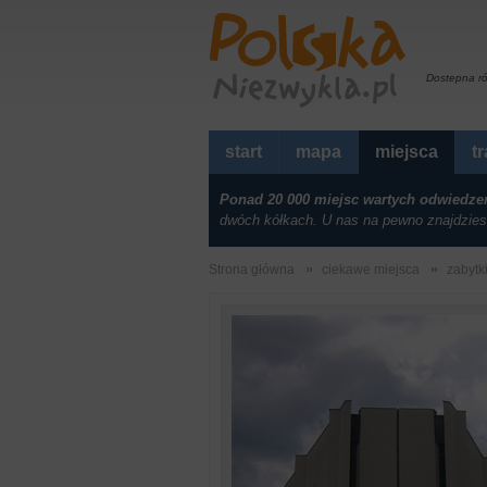
Dostepna r
start
mapa
miejsca
t
Ponad 20 000 miejsc wartych odwiedze
dwóch kółkach. U nas na pewno znajdzies
Strona główna
ciekawe miejsca
zabytki