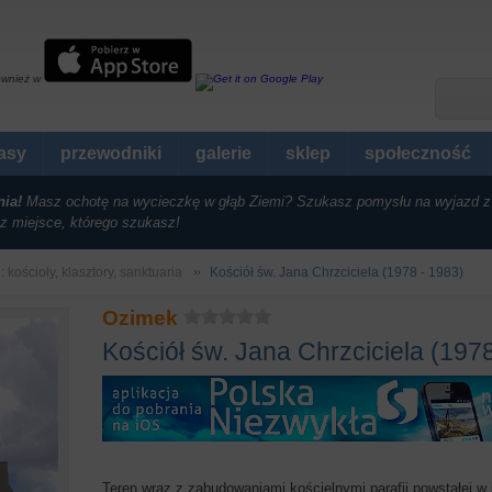
ównież w
rasy
przewodniki
galerie
sklep
społeczność
nia!
Masz ochotę na wycieczkę w głąb Ziemi? Szukasz pomysłu na wyjazd z
z miejsce, którego szukasz!
: kościoły, klasztory, sanktuaria
Kościół św. Jana Chrzciciela (1978 - 1983)
Ozimek
Kościół św. Jana Chrzciciela (197
Teren wraz z zabudowaniami kościelnymi parafii powstałej w 