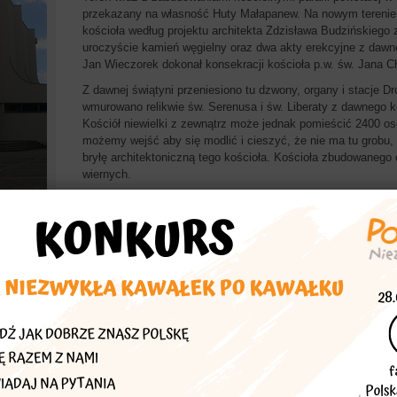
przekazany na własność Huty Małapanew. Na nowym terenie
kościoła według projektu architekta Zdzisława Budzińskieg
uroczyście kamień węgielny oraz dwa akty erekcyjne z dawn
Jan Wieczorek dokonał konsekracji kościoła p.w. św. Jana Ch
Z dawnej świątyni przeniesiono tu dzwony, organy i stacje 
wmurowano relikwie św. Serenusa i św. Liberaty z dawnego ko
Kościół niewielki z zewnątrz może jednak pomieścić 2400 osó
możemy wejść aby się modlić i cieszyć, że nie ma tu grobu
bryłę architektoniczną tego kościoła. Kościoła zbudowanego
wiernych.
Zaproponował:
wld53
Więcej znajdziesz w
Polska Niezwykła opolskie
echać
asta