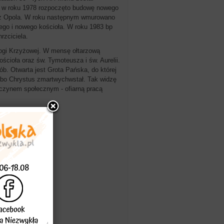
 w roku 1978 rozpoczęto budowę nowego
o z Opola. W roku następnym wmurowano
ego i nowego kościoła. W roku 1983 bp
rzciciela.
Drogi Krzyżowej. W mensę ołtarzową
ścioła oraz św. Tymoteusza i św. Aurelii.
b. Otwarta jest Grota Pańska, do której
, bo Chrystus zmartwychwstał. Tak widzę
 czynem społecznym - ofiarną pracą