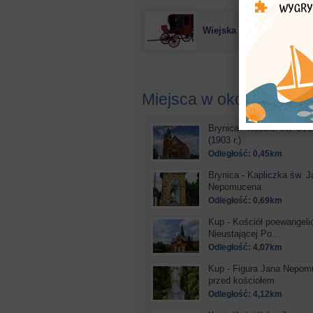
Wiejska rezydencja
Miejsca w okolicy
Brynica - Kościół św. Sz
(1903 r.)
Odległość: 0,45km
Brynica - Kapliczka św. J
Nepomucena
Odległość: 0,69km
Kup - Kościół poewangeli
Nieustającej Po...
Odległość: 4,07km
Kup - Figura Jana Nepo
przed kościołem
Odległość: 4,12km