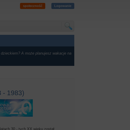
społeczność
Logowanie
 dzieckiem? A może planujesz wakacje na
8 - 1983)
latach 30 - tych XX wieku został