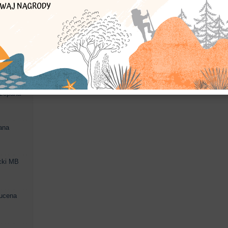
kościół
współczesny
murowany
św. Jana Chrzciciela
czepana
ana
cki MB
mucena