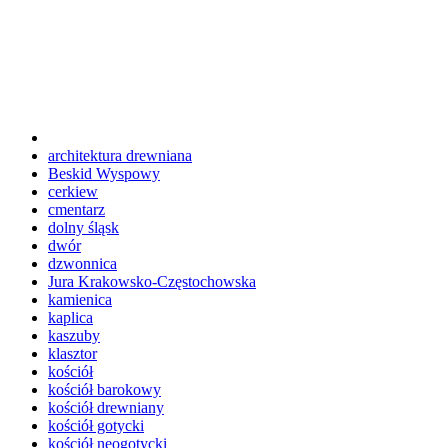
architektura drewniana
Beskid Wyspowy
cerkiew
cmentarz
dolny śląsk
dwór
dzwonnica
Jura Krakowsko-Częstochowska
kamienica
kaplica
kaszuby
klasztor
kościół
kościół barokowy
kościół drewniany
kościół gotycki
kościół neogotycki