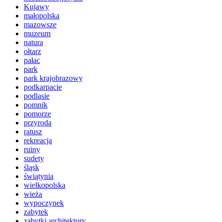
Kujawy
małopolska
mazowsze
muzeum
natura
ołtarz
pałac
park
park krajobrazowy
podkarpacie
podlasie
pomnik
pomorze
przyroda
ratusz
rekreacja
ruiny
sudety
śląsk
świątynia
wielkopolska
wieża
wypoczynek
zabytek
zabytki architektury