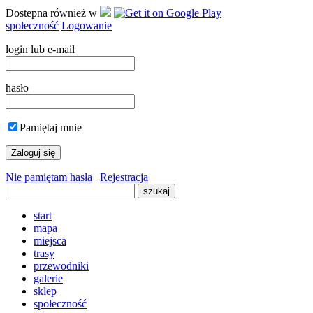
Dostepna również w
społeczność
Logowanie
login lub e-mail
hasło
Pamiętaj mnie
Nie pamiętam hasła
|
Rejestracja
start
mapa
miejsca
trasy
przewodniki
galerie
sklep
społeczność