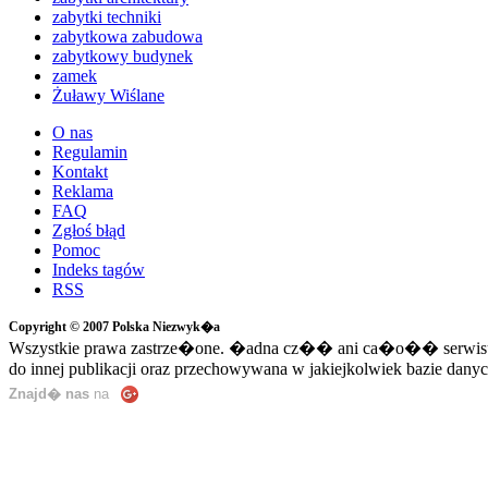
zabytki techniki
zabytkowa zabudowa
zabytkowy budynek
zamek
Żuławy Wiślane
O nas
Regulamin
Kontakt
Reklama
FAQ
Zgłoś błąd
Pomoc
Indeks tagów
RSS
Copyright © 2007 Polska Niezwyk�a
Wszystkie prawa zastrze�one. �adna cz�� ani ca�o�� serwisu n
do innej publikacji oraz przechowywana w jakiejkolwiek bazie danyc
Znajd� nas
na