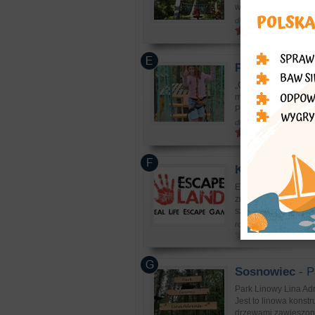
wrażeń 58 przeszkód 
dla aktywnych: ścianki
Piła
- GeoPark
„GeoPark Linowy” Pie
miłośników aktywnoś
Proponowany przez n
dla aktywnych: ścianki
Kraków
- Esca
Escape Land to w na
znajomymi zostajeci
szalony lekarz. W ty
rozrywka: parki i centr
Sosnowiec
- P
Park Linowy Lina Adr
Jest to linowa kons
drzewami zawieszone