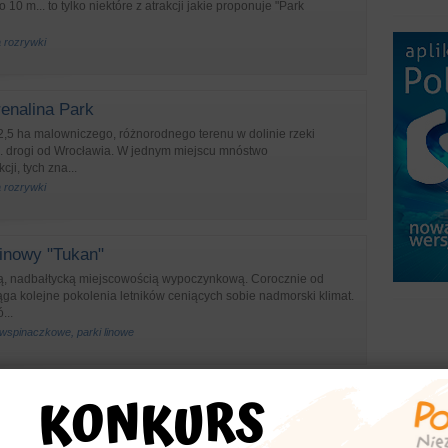
10 m... to tylko niektóre z atrakcji jakie proponuje "Park
a rozrywki
enalina Park
2,5 ha malowniczego, różnorodnego terenu w dolinie rzeki
z. drogi od Wrocławia. W jednym miejscu mnóstwo
ji, tych zna...
a rozrywki
linowy "Tukan"
jną, nadbałtycką miejscowością wypoczynkową. Corocznie od
ąga kolejne pokolenia letników ceniących sobie nadmorski klimat.
...
 wspinaczkowe, parki linowe
ark linowy "Polskie Morze"
Linowy „Polskie Morze” znajduje się u zbiegu ulicy
iuszki. Oferuje swoim klientom, spragnionym niezapomnianych