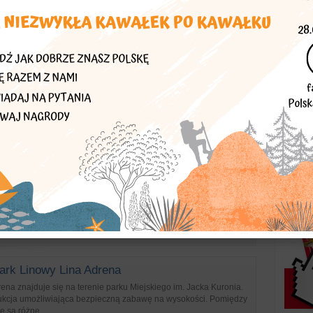
oraz 64 p...
 wspinaczkowe, parki linowe
 Linowy
rwszy park linowy w rejonie pilskim. Zapraszamy wszystkich
ci ruchowej z mniejszą lub większą domieszką adrenaliny.
as sp...
 wspinaczkowe, parki linowe
pe Land - Horror Room
jwiększym skrócie solidny zastrzyk adrenaliny. Razem ze swoimi
e zamknięci w pokoju, w którym eksperymenty przeprowadza
m momenci...
a rozrywki
ark Linowy Lina Adrena
ena znajduje się na terenie parku Miejskiego im. Jacka Kuronia.
trukcja umożliwiająca bezpieczną zabawę na wysokości. Pomiędzy
 są różne...