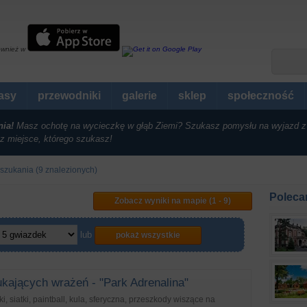
ównież w
rasy
przewodniki
galerie
sklep
społeczność
nia!
Masz ochotę na wycieczkę w głąb Ziemi? Szukasz pomysłu na wyjazd z
z miejsce, którego szukasz!
szukania (9 znalezionych)
Poleca
Zobacz wyniki na mapie (1 - 9)
lub
pokaż wszystkie
ukających wrażeń - "Park Adrenalina"
lki, siatki, paintball, kula, sferyczna, przeszkody wiszące na