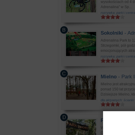
wysokościach od 4 do 
Adrenalina" w Sp...
rozrywka: parki i centr
Sokolniki
- Adr
Adrenalina Park to 1
Strzegomki, pół god
emocjonujących atrakc
rozrywka: parki i centr
Mielno
- Park 
Mielno jest atrakcy
ponad 150 lat przyci
Dzisiejsze Mielno, któ
dla aktywnych: ścianki
Pobierowo
- P
Wielopoziomowy Park 
Grunwaldzkiej i Mon