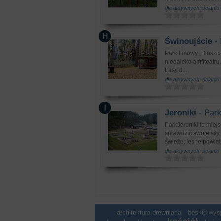
dla aktywnych: ścianki
Świnoujście
- 
Park Linowy „Bluszcz
niedaleko amfiteatru
trasy d...
dla aktywnych: ścianki
Jeroniki
- Park
ParkJeroniki to miejs
sprawdzić swoje siły
świeże, leśne powietr
dla aktywnych: ścianki
architektura drewniana
beskid wy