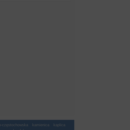
ko-częstochowska
kamienica
kaplica