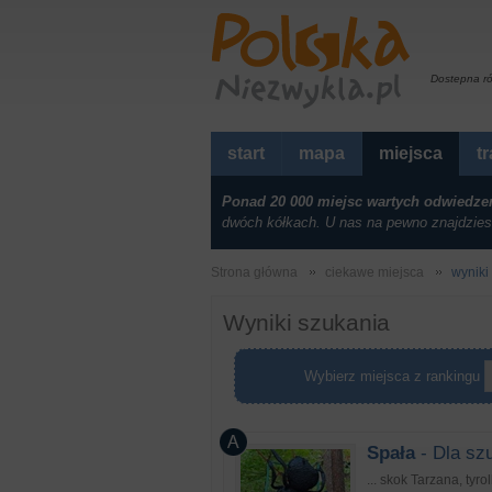
Dostepna r
start
mapa
miejsca
t
Ponad 20 000 miejsc wartych odwiedze
dwóch kółkach. U nas na pewno znajdzies
Strona główna
ciekawe miejsca
wyniki 
Wyniki szukania
Wybierz miejsca z rankingu
Spała
- Dla sz
... skok Tarzana, tyro