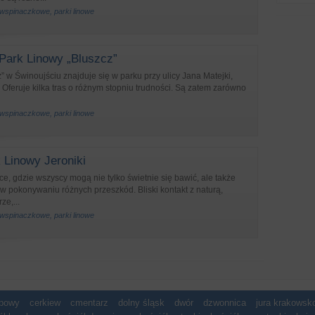
 wspinaczkowe, parki linowe
Park Linowy „Bluszcz”
” w Świnoujściu znajduje się w parku przy ulicy Jana Matejki,
. Oferuje kilka tras o różnym stopniu trudności. Są zatem zarówno
 wspinaczkowe, parki linowe
 Linowy Jeroniki
ce, gdzie wszyscy mogą nie tylko świetnie się bawić, ale także
 w pokonywaniu różnych przeszkód. Bliski kontakt z naturą,
ze,...
 wspinaczkowe, parki linowe
spowy
cerkiew
cmentarz
dolny śląsk
dwór
dzwonnica
jura krakows