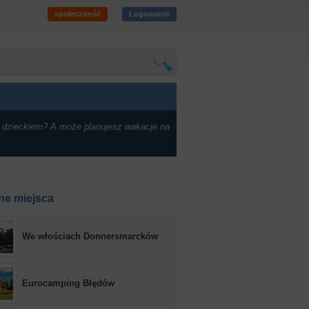
społeczność
Logowanie
 dzieckiem? A może planujesz wakacje na
ne miejsca
We włościach Donnersmarcków
Eurocamping Błędów