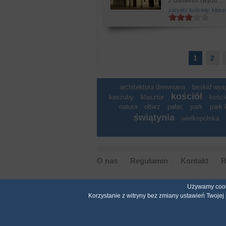
z Gameren (wybu...
zabytki: kościoły, klasz
1
2
architektura drewniana
beskid wy
kościół
kaszuby
klasztor
kości
natura
ołtarz
pałac
park
park 
świątynia
wielkopolska
O nas
Regulamin
Kontakt
R
Używamy cooki
Wszystkie prawa zastrze�one. �adna cz�� ani ca
Korzystanie z witryny bez zmiany ustawień Twoje
u�yta do inne