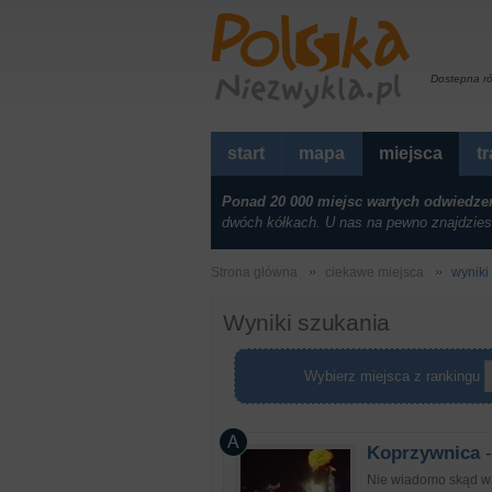
Dostepna r
start
mapa
miejsca
t
Ponad 20 000 miejsc wartych odwiedze
dwóch kółkach. U nas na pewno znajdzies
Strona główna
ciekawe miejsca
wyniki
Wyniki szukania
Wybierz miejsca z rankingu
Koprzywnica
-
Nie wiadomo skąd wzi