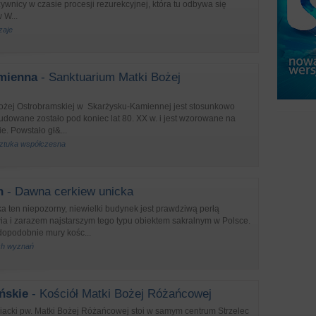
nicy w czasie procesji rezurekcyjnej, która tu odbywa się
 W...
zaje
mienna
- Sanktuarium Matki Bożej
j
ożej Ostrobramskiej w Skarżysku-Kamiennej jest stosunkowo
dowane zostało pod koniec lat 80. XX w. i jest wzorowane na
e. Powstało gł&...
 sztuka współczesna
n
- Dawna cerkiew unicka
 ten niepozorny, niewielki budynek jest prawdziwą perłą
ia i zarazem najstarszym tego typu obiektem sakralnym w Polsce.
dopodobnie mury kośc...
ych wyznań
ńskie
- Kościół Matki Bożej Różańcowej
giacki pw. Matki Bożej Różańcowej stoi w samym centrum Strzelec