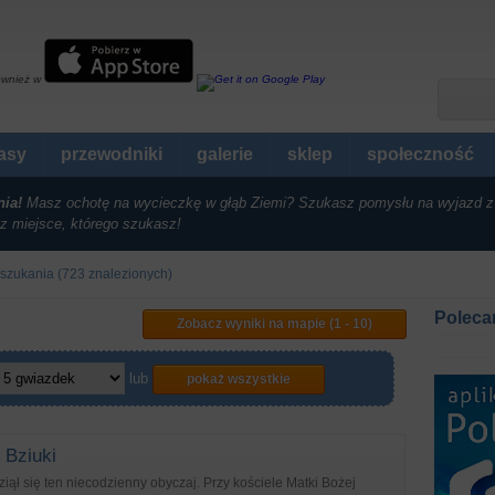
ównież w
rasy
przewodniki
galerie
sklep
społeczność
nia!
Masz ochotę na wycieczkę w głąb Ziemi? Szukasz pomysłu na wyjazd z
z miejsce, którego szukasz!
 szukania (723 znalezionych)
Poleca
Zobacz wyniki na mapie (1 - 10)
lub
pokaż wszystkie
 Bziuki
ął się ten niecodzienny obyczaj. Przy kościele Matki Bożej