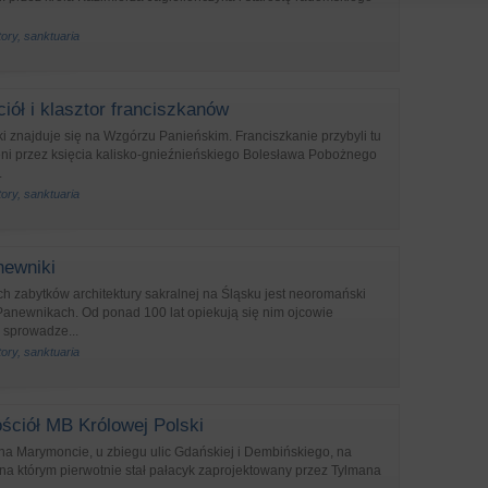
tory, sanktuaria
iół i klasztor franciszkanów
ki znajduje się na Wzgórzu Panieńskim. Franciszkanie przybyli tu
eni przez księcia kalisko-gnieźnieńskiego Bolesława Pobożnego
.
tory, sanktuaria
newniki
 zabytków architektury sakralnej na Śląsku jest neoromański
Panewnikach. Od ponad 100 lat opiekują się nim ojcowie
i sprowadze...
tory, sanktuaria
ściół MB Królowej Polski
 na Marymoncie, u zbiegu ulic Gdańskiej i Dembińskiego, na
na którym pierwotnie stał pałacyk zaprojektowany przez Tylmana