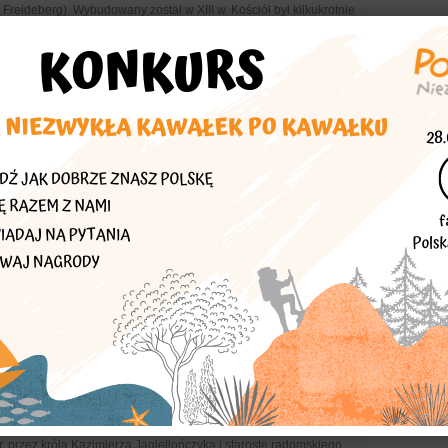
 Freideberg). Wybudowany został w XIII w. Kościół był kilkukrotnie
tory, sanktuaria
anktuarium MB Łaskawej
Matki Bożej Łaskawej Patronki Warszawy rozpoczęto w 1609 r.,
w. Bryła świątyni reprezentuje styl późnorenesansowy, ma okazałą
tory, sanktuaria
nkatedra Matki Bożej Zwycięskiej
k) swoje początki miała w XIII w., kiedy istniała tu przeprawa do
e wówczas istniał tu drewniany kościół św. Stanisława Biskupa i
tory, sanktuaria
elny piekarnik
jców bernardynów w Radomiu przy ul. Żeromskiego 6/8 został
 przez króla Kazimierza Jagiellończyka i starostę radomskiego