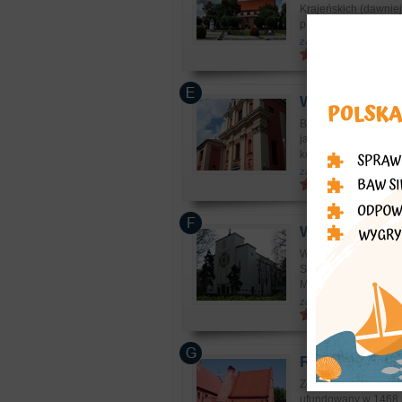
Krajeńskich (dawniej
przebu...
zabytki: kościoły, klasz
Warszawa
- S
Budowę sanktuarium 
jako kościół jezuitó
kopułę i smu...
zabytki: kościoły, klasz
Warszawa
- Ko
Wieś Kamion (Kamione
Solca. Prawdopodobni
Męczennika nal...
zabytki: kościoły, klasz
Radom
- Kości
Zespół klasztorny o
ufundowany w 1468 r.