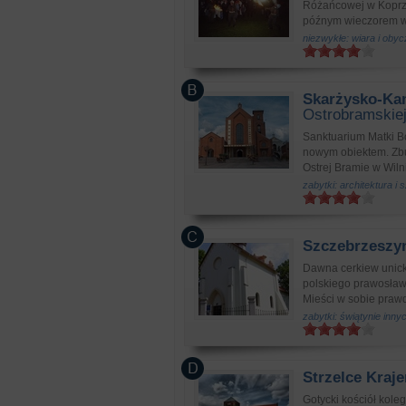
Różańcowej w Koprzyw
późnym wieczorem w
niezwykłe: wiara i obyc
Skarżysko-Ka
Ostrobramskie
Sanktuarium Matki B
nowym obiektem. Zbu
Ostrej Bramie w Wilni
zabytki: architektura i
Szczebrzeszy
Dawna cerkiew unicka
polskiego prawosław
Mieści w sobie praw
zabytki: świątynie inn
Strzelce Kraje
Gotycki kościół kole