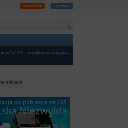
społeczność
Logowanie
 dzieckiem? A może planujesz wakacje na
ne miejsca