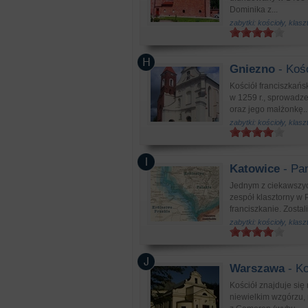
Dominika z...
zabytki: kościoły, klasz
Gniezno
- Kośc
Kościół franciszkańs
w 1259 r., sprowadz
oraz jego małżonkę..
zabytki: kościoły, klasz
Katowice
- Pa
Jednym z ciekawszych
zespół klasztorny w 
franciszkanie. Zostal
zabytki: kościoły, klasz
Warszawa
- Ko
Kościół znajduje się
niewielkim wzgórzu, 