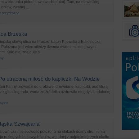
um w kierunku południowo wschodnim). Tam, na niewielkiej
 drzew, zwanej ...
że przydrożne
ica Brzeska
 kiepską sławą ulica na Pradze. Łączy Kijowską z Białostocką,
 Położona jest więc między dwoma dworcami kolejowymi:
m. Koło niej znajduje s...
owy
Po utraconą miłość do kapliczki Na Wodzie
arii Panny prowadzi do urokliwej drewnianej kapliczki, pod którą
 Jak głosi legenda, woda ze źródełka uzdrowiła niegdyś fundatorkę
zwykłe
ląska Szwajcaria"
alownicza miejscowość położona na stokach doliny strumienia
u rozległych bukowych lasów, w jednej z najpiękniejszych okolic