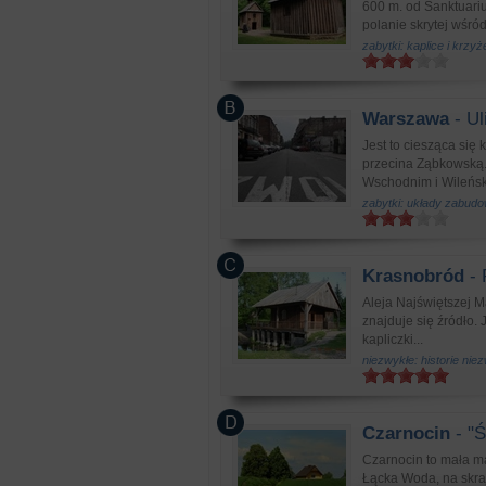
600 m. od Sanktuari
polanie skrytej wśród
zabytki: kaplice i krzy
Warszawa
- Ul
Jest to ciesząca się
przecina Ząbkowską.
Wschodnim i Wileński
zabytki: układy zabud
Krasnobród
- 
Aleja Najświętszej M
znajduje się źródło.
kapliczki...
niezwykłe: historie nie
Czarnocin
- "Ś
Czarnocin to mała m
Łącka Woda, na skraj