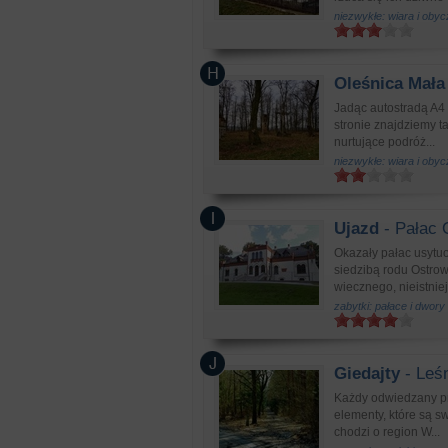
niezwykłe: wiara i obyc
Oleśnica Mała
Jadąc autostradą A4 
stronie znajdziemy t
nurtujące podróż...
niezwykłe: wiara i obyc
Ujazd
- Pałac 
Okazały pałac usytu
siedzibą rodu Ostro
wiecznego, nieistnie
zabytki: pałace i dwory
Giedajty
- Leś
Każdy odwiedzany pr
elementy, które są s
chodzi o region W...