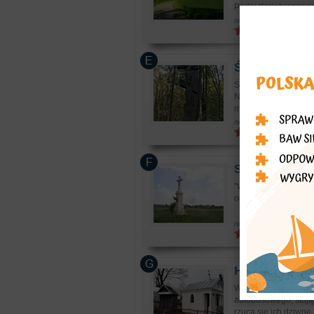
Parku Krajobrazoweg
niezwykłe: miejsce z „
Świątkowa Wi
Świerzowa Ruska to 
Niskiego - Majdanem
można dojść 20-minu
niezwykłe: miejsce z „
Szczecyn
- Dr
"Wszystkich mieszka
opuścić, to zaraz go 
niezwykłe: historie nie
Horodyszcze
-
W Horodyszczu, tuż p
autobusowego, stoją 
rzuca się ich dziwne 