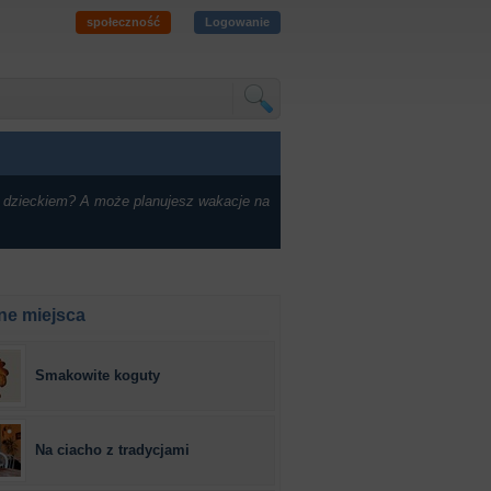
społeczność
Logowanie
 dzieckiem? A może planujesz wakacje na
ne miejsca
Smakowite koguty
Na ciacho z tradycjami