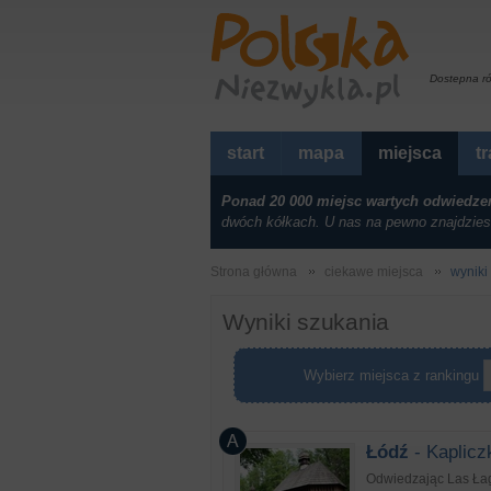
Dostepna r
start
mapa
miejsca
t
Ponad 20 000 miejsc wartych odwiedze
dwóch kółkach. U nas na pewno znajdzies
Strona główna
ciekawe miejsca
wyniki
Wyniki szukania
Wybierz miejsca z rankingu
Łódź
- Kapliczk
Odwiedzając Las Łagi