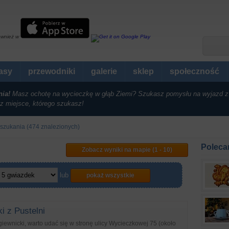
ównież w
rasy
przewodniki
galerie
sklep
społeczność
nia!
Masz ochotę na wycieczkę w głąb Ziemi? Szukasz pomysłu na wyjazd z
z miejsce, którego szukasz!
 szukania (474 znalezionych)
Poleca
Zobacz wyniki na mapie (1 - 10)
lub
pokaż wszystkie
i z Pustelni
ewnicki, warto udać się w stronę ulicy Wycieczkowej 75 (około