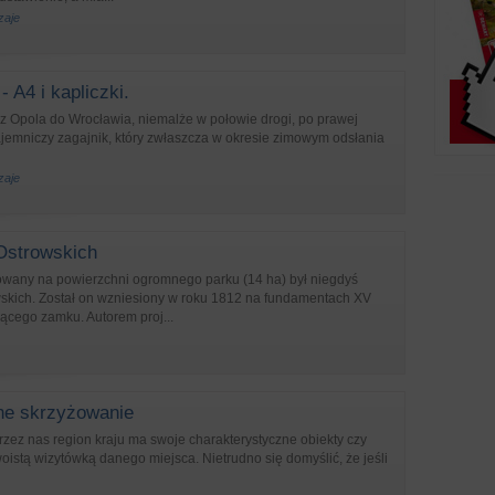
zaje
- A4 i kapliczki.
z Opola do Wrocławia, niemalże w połowie drogi, po prawej
ajemniczy zagajnik, który zwłaszcza w okresie zimowym odsłania
zaje
Ostrowskich
owany na powierzchni ogromnego parku (14 ha) był niegdyś
wskich. Został on wzniesiony w roku 1812 na fundamentach XV
jącego zamku. Autorem proj...
ne skrzyżowanie
zez nas region kraju ma swoje charakterystyczne obiekty czy
woistą wizytówką danego miejsca. Nietrudno się domyślić, że jeśli