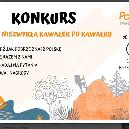
o Gór...
klimatem”
elka
- Świerzowa Ruska - wieś, której nie ma
wieś położona w dolinie pomiędzy dwoma szczytami Beskidu
 781 m n.p.m. i Mareszką 801 m n.p.m. Z przełęczy Majdan
towym spacerkiem do pomnika...
klimatem”
oga śmierci
ńców Szczecyna z domów na drogę wygnali. Kto nie chciał domu
rozstrzelali" Krystyna Ziółkowska. W dniu 02 lutego 1944 roku...
zwykłe
 „Zwaśnione kapliczki”
rzy wjeździe do wsi z drogi 812, a w pobliżu przystanku
obok siebie dwie kapliczki. Niby stoją obok siebie, lecz w oczy
ustawienie, a mia...