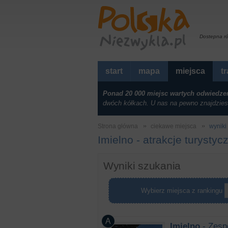
Dostepna r
start
mapa
miejsca
t
Ponad 20 000 miejsc wartych odwiedze
dwóch kółkach. U nas na pewno znajdzies
Strona główna
ciekawe miejsca
wyniki 
Imielno - atrakcje turystyc
Wyniki szukania
Wybierz miejsca z rankingu
Imielno
- Zespó