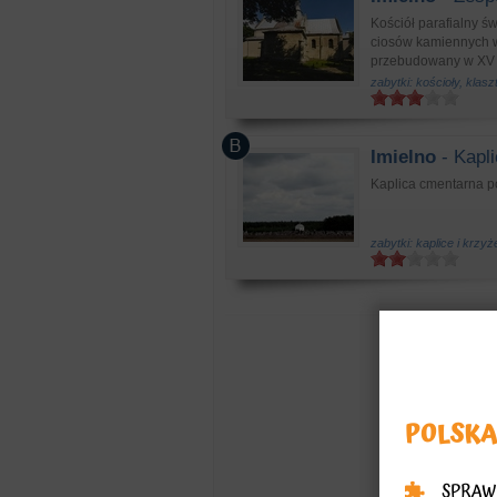
Kościół parafialny ś
ciosów kamiennych w 
przebudowany w XV i 
zabytki: kościoły, klasz
Imielno
- Kapli
Kaplica cmentarna p
zabytki: kaplice i krzy