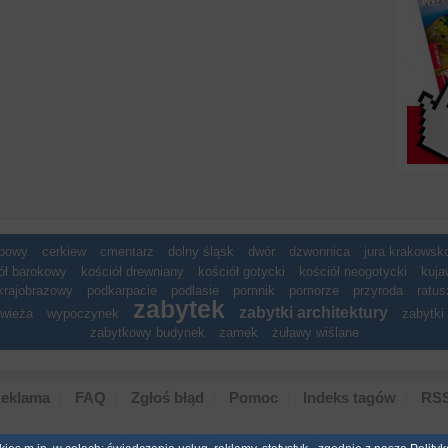
spowy
cerkiew
cmentarz
dolny śląsk
dwór
dzwonnica
jura krakows
ół barokowy
kościół drewniany
kościół gotycki
kościół neogotycki
kuja
krajobrazowy
podkarpacie
podlasie
pomnik
pomorze
przyroda
ratus
zabytek
zabytki architektury
wieża
wypoczynek
zabytki 
zabytkowy budynek
zamek
żuławy wiślane
eklama
FAQ
Zgłoś błąd
Pomoc
Indeks tagów
RS
Copyright © 2007 Polska Niezwyk�a