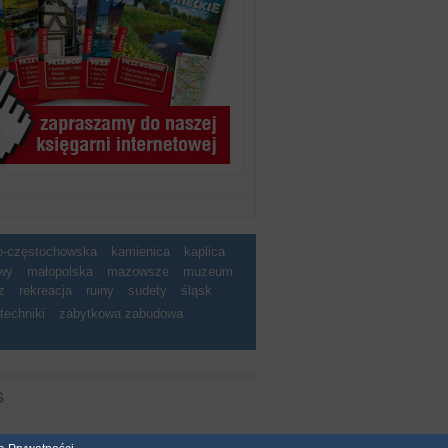
ko-częstochowska
kamienica
kaplica
wy
małopolska
mazowsze
muzeum
z
rekreacja
ruiny
sudety
śląsk
techniki
zabytkowa zabudowa
S