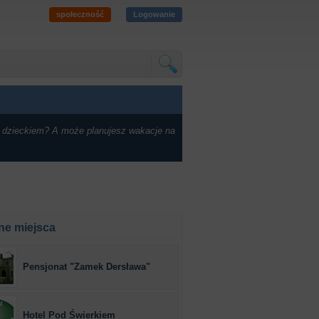
społeczność
Logowanie
 dzieckiem? A może planujesz wakacje na
ne miejsca
Pensjonat "Zamek Dersława"
Hotel Pod Świerkiem