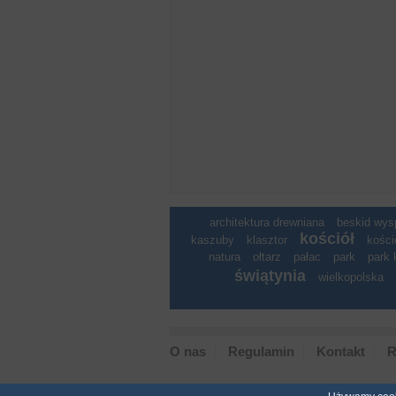
architektura drewniana
beskid wy
kościół
kaszuby
klasztor
kości
natura
ołtarz
pałac
park
park 
świątynia
wielkopolska
O nas
Regulamin
Kontakt
R