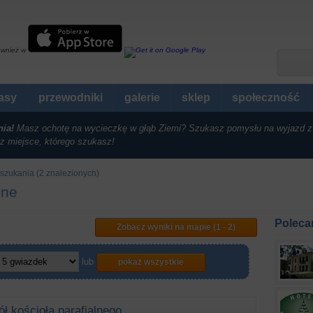
ównież w
rasy
przewodniki
galerie
sklep
społeczność
nia!
Masz ochotę na wycieczkę w głąb Ziemi? Szukasz pomysłu na wyjazd z
z miejsce, którego szukasz!
szukania (2 znalezionych)
zne
Poleca
Zobacz wyniki na mapie (1 - 2)
lub
pokaż wszystkie
ł kościoła parafialnego