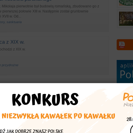
w. Mikołaja pierwotnie był budowlą romańską, zbudowano go z
pierwszej połowie XIII w. Następnie został gruntownie
XVII w. Od...
tory, sanktuaria
ca z XIX w.
ochodzi z XIX w.
że przydrożne