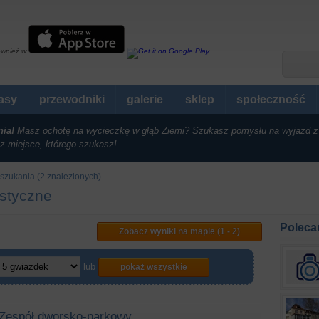
ównież w
rasy
przewodniki
galerie
sklep
społeczność
nia!
Masz ochotę na wycieczkę w głąb Ziemi? Szukasz pomysłu na wyjazd z
z miejsce, którego szukasz!
szukania (2 znalezionych)
ystyczne
Poleca
Zobacz wyniki na mapie (1 - 2)
lub
pokaż wszystkie
Zespół dworsko-parkowy