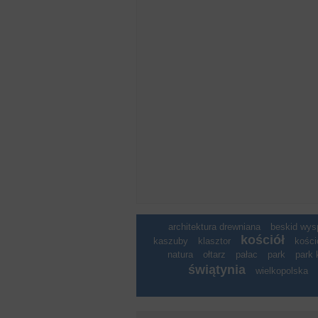
architektura drewniana
beskid wy
kościół
kaszuby
klasztor
kości
natura
ołtarz
pałac
park
park 
świątynia
wielkopolska