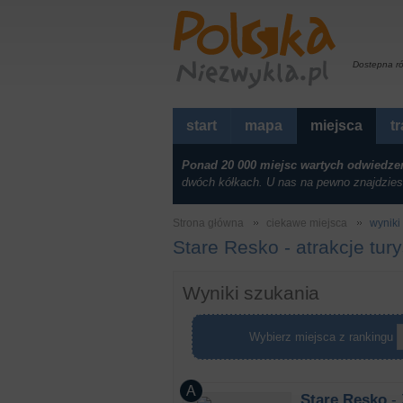
Dostepna r
start
mapa
miejsca
t
Ponad 20 000 miejsc wartych odwiedze
dwóch kółkach. U nas na pewno znajdzies
Strona główna
ciekawe miejsca
wyniki 
Stare Resko - atrakcje tur
Wyniki szukania
Wybierz miejsca z rankingu
Stare Resko
- 