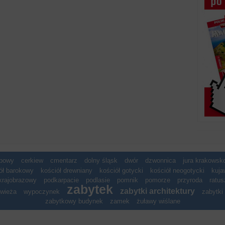
spowy
cerkiew
cmentarz
dolny śląsk
dwór
dzwonnica
jura krakows
ół barokowy
kościół drewniany
kościół gotycki
kościół neogotycki
kuja
krajobrazowy
podkarpacie
podlasie
pomnik
pomorze
przyroda
ratus
zabytek
zabytki architektury
wieża
wypoczynek
zabytki 
zabytkowy budynek
zamek
żuławy wiślane