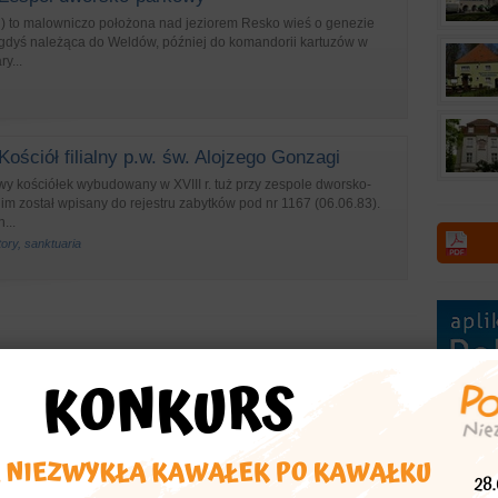
ig) to malowniczo położona nad jeziorem Resko wieś o genezie
egdyś należąca do Weldów, później do komandorii kartuzów w
y...
Kościół filialny p.w. św. Alojzego Gonzagi
wy kościółek wybudowany w XVIII r. tuż przy zespole dworsko-
 został wpisany do rejestru zabytków pod nr 1167 (06.06.83).
...
tory, sanktuaria