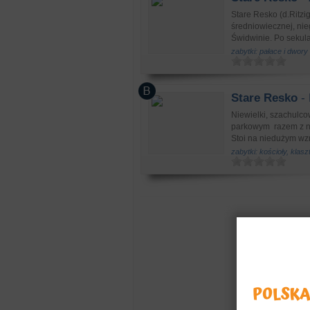
Stare Resko (d.Ritz
średniowiecznej, ni
Świdwinie. Po sekular
zabytki: pałace i dwory
Stare Resko
- 
Niewielki, szachulco
parkowym razem z nim
Stoi na niedużym wzn
zabytki: kościoły, klasz