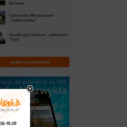
Borkowo
Schronisko Młodzieżowe
„Tadeuszówka”
Sanatoryjny olbrzym - połczyński
"Gryf"