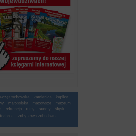
ko-częstochowska
kamienica
kaplica
wy
małopolska
mazowsze
muzeum
z
rekreacja
ruiny
sudety
śląsk
techniki
zabytkowa zabudowa