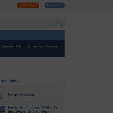
społeczność
Logowanie
 dzieckiem? A może planujesz wakacje na
ne miejsca
Galeria w pałacu
Luisenbad (informacja tylko dla
dorosłych) - dziś Sanatorium