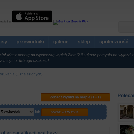
ównież w
rasy
przewodniki
galerie
sklep
społeczność
nia!
Masz ochotę na wycieczkę w głąb Ziemi? Szukasz pomysłu na wyjazd z
z miejsce, którego szukasz!
szukania (1 znalezionych)
e
Poleca
Zobacz wyniki na mapie (1 - 1)
lub
pokaż wszystkie
ofiar pacyfikacji wsi Łazy