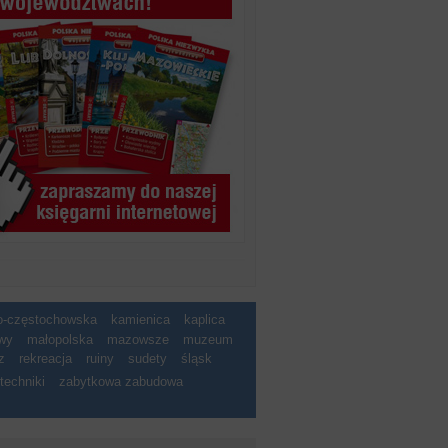
ko-częstochowska
kamienica
kaplica
wy
małopolska
mazowsze
muzeum
z
rekreacja
ruiny
sudety
śląsk
techniki
zabytkowa zabudowa