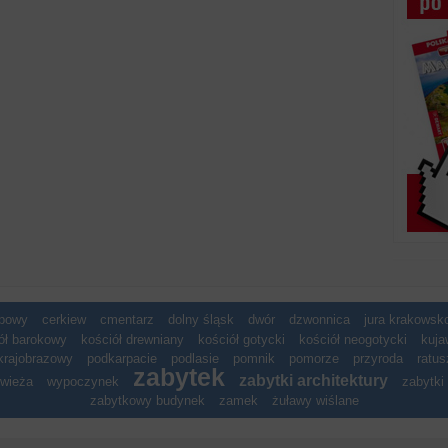
spowy
cerkiew
cmentarz
dolny śląsk
dwór
dzwonnica
jura krakows
ół barokowy
kościół drewniany
kościół gotycki
kościół neogotycki
kuja
krajobrazowy
podkarpacie
podlasie
pomnik
pomorze
przyroda
ratus
zabytek
zabytki architektury
wieża
wypoczynek
zabytki 
zabytkowy budynek
zamek
żuławy wiślane