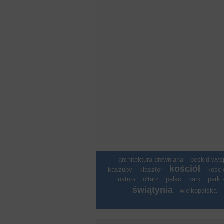
architektura drewniana
beskid wy
kościół
kaszuby
klasztor
kości
natura
ołtarz
pałac
park
park 
świątynia
wielkopolska