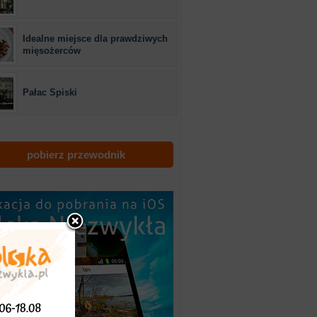
Idealne miejsce dla prawdziwych
mięsożerców
Pałac Spiski