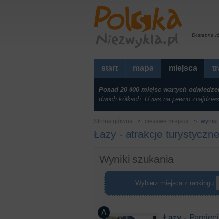
Dostepna r
start
mapa
miejsca
t
Ponad 20 000 miejsc wartych odwiedze
dwóch kółkach. U nas na pewno znajdzies
Strona główna
ciekawe miejsca
wyniki 
Łazy - atrakcje turystyczn
Wyniki szukania
Wybierz miejsca z rankingu
Łazy
- Pamięci 