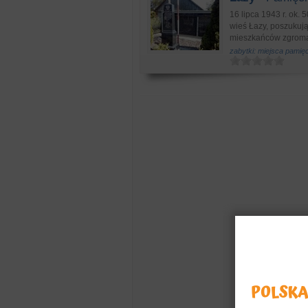
16 lipca 1943 r. ok.
wieś Łazy, poszukują
mieszkańców zgroma
zabytki: miejsca pamięc