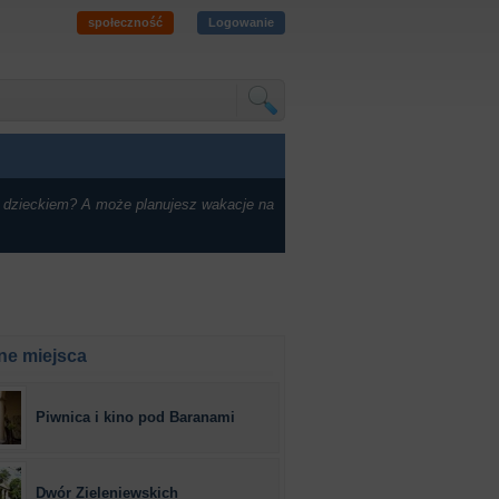
społeczność
Logowanie
 dzieckiem? A może planujesz wakacje na
ne miejsca
Piwnica i kino pod Baranami
Dwór Zieleniewskich