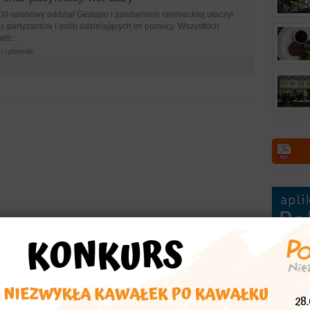
 500-osobowy oddział Gestapo i żandarmerii niemieckiej otoczył
c partyzantów i osób udzielających im pomocy. Wszystkich
dz...
i i pomniki