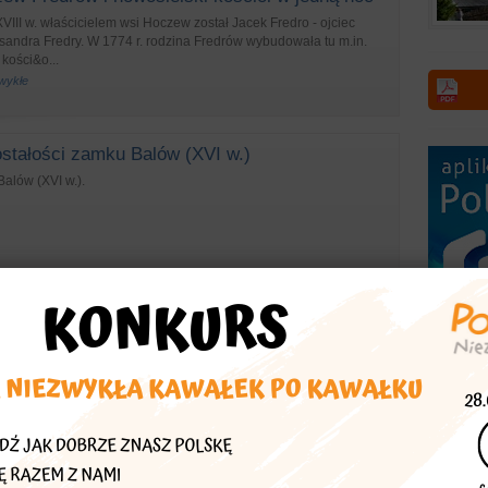
II w. właścicielem wsi Hoczew został Jacek Fredro - ojciec
sandra Fredry. W 1774 r. rodzina Fredrów wybudowała tu m.in.
ości&o...
zwykłe
stałości zamku Balów (XVI w.)
alów (XVI w.).
a chat (XIX/XX w.)
.
dynki
arczma (1850-1875)