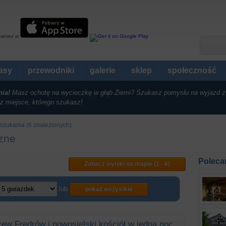
ównież w
rasy
przewodniki
galerie
sklep
społeczność
nia!
Masz ochotę na wycieczkę w głąb Ziemi? Szukasz pomysłu na wyjazd z
z miejsce, którego szukasz!
szukania (6 znalezionych)
czne
Poleca
Zobacz wyniki na mapie (1 - 6)
lub
pokaż wszystkie
ew Fredrów i nowosielski kościół w jedną noc