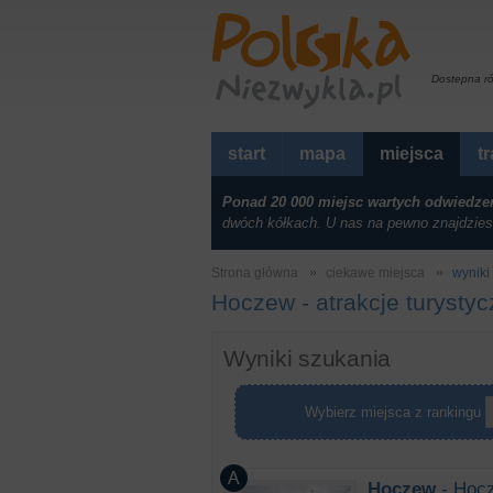
Dostepna r
start
mapa
miejsca
t
Ponad 20 000 miejsc wartych odwiedze
dwóch kółkach. U nas na pewno znajdzies
Strona główna
ciekawe miejsca
wyniki 
Hoczew - atrakcje turysty
Wyniki szukania
Wybierz miejsca z rankingu
Hoczew
- Hocz