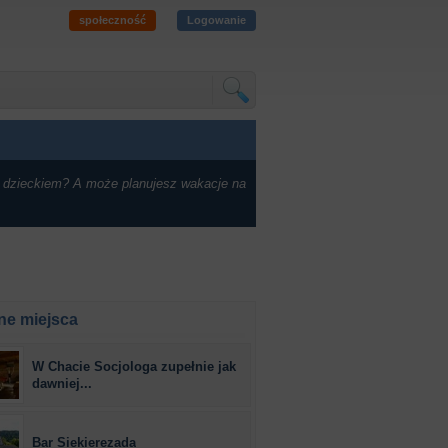
społeczność
Logowanie
 dzieckiem? A może planujesz wakacje na
ne miejsca
W Chacie Socjologa zupełnie jak
dawniej...
Bar Siekierezada