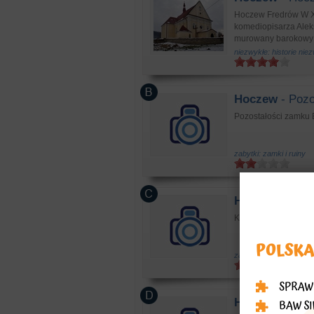
Hoczew Fredrów W XVI
komediopisarza Alek
murowany barokowy k
niezwykłe: historie nie
Hoczew
- Pozo
Pozostałości zamku B
zabytki: zamki i ruiny
Hoczew
- Kilk
Kilka chat (XIX/XX w.)
zabytki: zabytkowe bu
Hoczew
- D. k