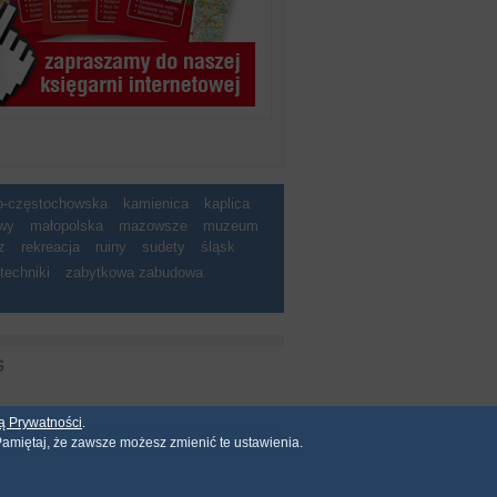
ko-częstochowska
kamienica
kaplica
wy
małopolska
mazowsze
muzeum
z
rekreacja
ruiny
sudety
śląsk
techniki
zabytkowa zabudowa
S
ką Prywatności
.
mechaniczny, fotograficzny i inny. Nie mo�e by�
amiętaj, że zawsze możesz zmienić te ustawienia.
atora serwisu.