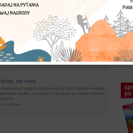
75).
dynki
ice przykościelne
y otacza mur wykonany z kamienia na rzucie ośmioboku. W
ponowane są cztery dziewiętnastowieczne murowane i
. Dwie kaplice typu domkowe...
że przydrożne
iół pw. św. Anny
 miejscowości została wzniesiona już w 1424 r. Była to niewielka
właścicieli majątku. Z uwagi na to, że kaplica nie mogła pomieścić
właścici...
tory, sanktuaria