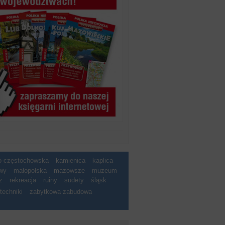
ko-częstochowska
kamienica
kaplica
wy
małopolska
mazowsze
muzeum
z
rekreacja
ruiny
sudety
śląsk
techniki
zabytkowa zabudowa