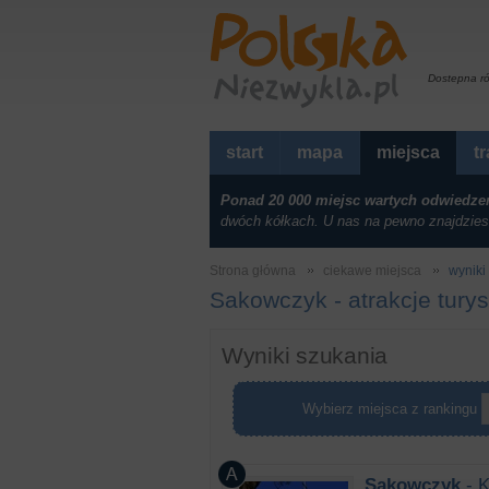
Dostepna r
start
mapa
miejsca
t
Ponad 20 000 miejsc wartych odwiedze
dwóch kółkach. U nas na pewno znajdzies
Strona główna
ciekawe miejsca
wyniki 
Sakowczyk - atrakcje tury
Wyniki szukania
Wybierz miejsca z rankingu
Sakowczyk
- K