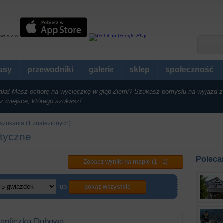
ównież w
rasy
przewodniki
galerie
sklep
społeczność
nia!
Masz ochotę na wycieczkę w głąb Ziemi? Szukasz pomysłu na wyjazd z
z miejsce, którego szukasz!
szukania (1 znalezionych)
styczne
Poleca
Zobacz wyniki na mapie (1 - 1)
lub
pokaż wszystkie
apliczka Dubowa