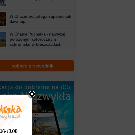
W Chacie Socjologa zupełnie jak
dawniej...
W Chatce Puchatka - najwyżej
położonym całorocznym
schronisku w Bieszczadach