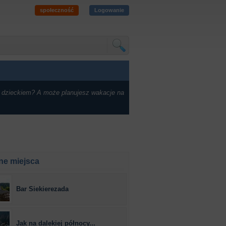
społeczność
Logowanie
 dzieckiem? A może planujesz wakacje na
ne miejsca
Bar Siekierezada
Jak na dalekiej północy...