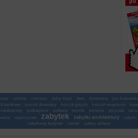
spowy
cerkiew
cmentarz
dolny śląsk
dwór
dzwonnica
jura krakows
ół barokowy
kościół drewniany
kościół gotycki
kościół neogotycki
kuja
krajobrazowy
podkarpacie
podlasie
pomnik
pomorze
przyroda
ratus
zabytek
zabytki architektury
wieża
wypoczynek
zabytki 
zabytkowy budynek
zamek
żuławy wiślane