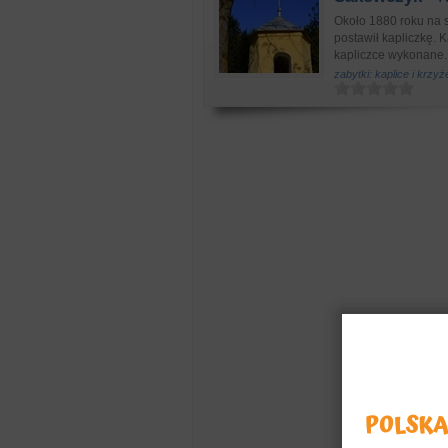
Około 1880 roku na s
postawił kapliczkę. 
kapliczce wykonane..
zabytki: kaplice i krzy