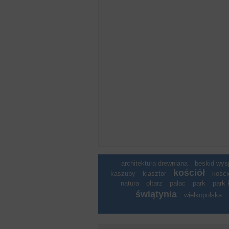
architektura drewniana
beskid wy
kościół
kaszuby
klasztor
kości
natura
ołtarz
pałac
park
park 
świątynia
wielkopolska