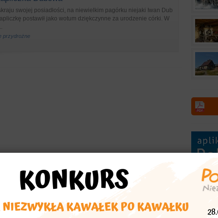
kraju swojej posiadłości, na niewielkim pagórku niejaki Iwan Dub
Kapliczkę postawił jako wotum dziękczynne za urodzenie córki. W
.
że przydrożne