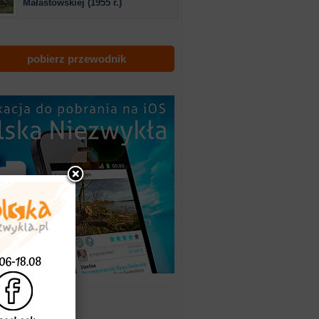
Małastowskiej (1955 r.)