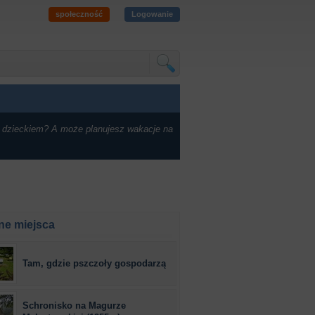
społeczność
Logowanie
 dzieckiem? A może planujesz wakacje na
ne miejsca
Tam, gdzie pszczoły gospodarzą
Schronisko na Magurze