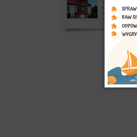
Wieś Kieźliny lokowa
Köslienen a obecnie 
blisko Olsztyna. W Ki
zabytki: kaplice i krzy