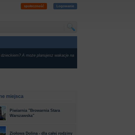
społeczność
Logowanie
 dzieckiem? A może planujesz wakacje na
ne miejsca
Piwiarnia "Browarnia Stara
Warszawska"
Ziołowa Dolina - dla całej rodziny