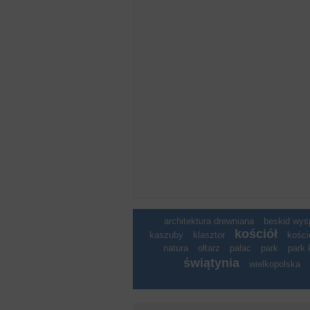
architektura drewniana
beskid wy
kościół
kaszuby
klasztor
kości
natura
ołtarz
pałac
park
park 
świątynia
wielkopolska