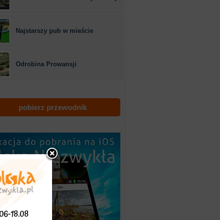
Najstarszy pub w mieście
Odrobina Prowansji