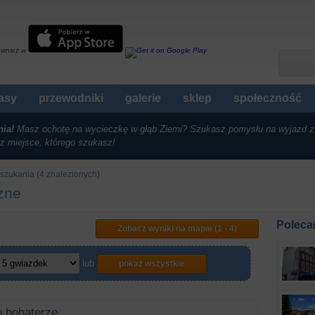
ównież w
rasy
przewodniki
galerie
sklep
społeczność
nia!
Masz ochotę na wycieczkę w głąb Ziemi? Szukasz pomysłu na wyjazd z
z miejsce, którego szukasz!
szukania (4 znalezionych)
czne
Poleca
Zobacz wyniki na mapie (1 - 4)
lub
pokaż wszystkie
o bohaterze