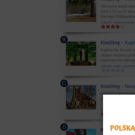
Ofensywa wojsk radz
nocy z 21 na 22 styc
Nikołaja Oślikowskie
zabytki: miejsca pamięc
Kieźliny
- Kapl
Kaplica św. Rozalii 
stojąca na placu prz
kapliczka nie odbie
zabytki: miejsca pamięc
Kieźliny
- Neog
Kościół został zbudo
przeobraziła się w ko
zabytki: kościoły, klasz
Kieźliny
- Warm