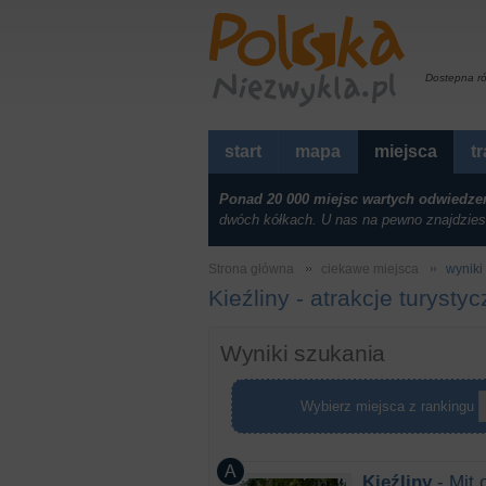
Dostepna r
start
mapa
miejsca
t
Ponad 20 000 miejsc wartych odwiedze
dwóch kółkach. U nas na pewno znajdzies
Strona główna
ciekawe miejsca
wyniki 
Kieźliny - atrakcje turysty
Wyniki szukania
Wybierz miejsca z rankingu
Kieźliny
- Mit 