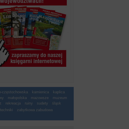
ko-częstochowska
kamienica
kaplica
wy
małopolska
mazowsze
muzeum
z
rekreacja
ruiny
sudety
śląsk
techniki
zabytkowa zabudowa