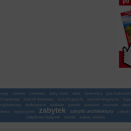
spowy
cerkiew
cmentarz
dolny śląsk
dwór
dzwonnica
jura krakows
ół barokowy
kościół drewniany
kościół gotycki
kościół neogotycki
kuja
krajobrazowy
podkarpacie
podlasie
pomnik
pomorze
przyroda
ratus
zabytek
zabytki architektury
wieża
wypoczynek
zabytki 
zabytkowy budynek
zamek
żuławy wiślane