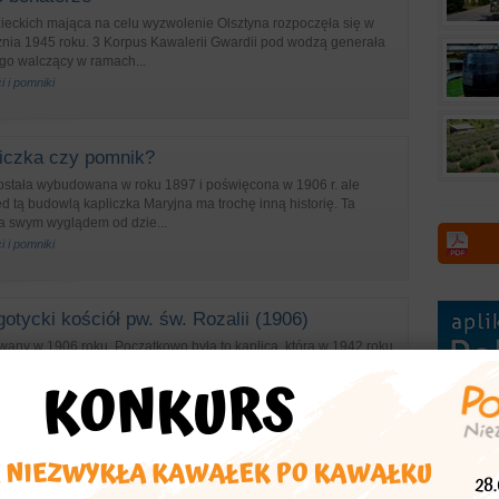
ieckich mająca na celu wyzwolenie Olsztyna rozpoczęła się w
znia 1945 roku. 3 Korpus Kawalerii Gwardii pod wodzą generała
go walczący w ramach...
i i pomniki
iczka czy pomnik?
została wybudowana w roku 1897 i poświęcona w 1906 r. ale
ed tą budowlą kapliczka Maryjna ma trochę inną historię. Ta
ga swym wyglądem od dzie...
i i pomniki
otycki kościół pw. św. Rozalii (1906)
wany w 1906 roku. Początkowo była to kaplica, która w 1942 roku
ściół, kiedy to przyznano jej stałego kapłana. Od 19...
tory, sanktuaria
ińskie kapliczki