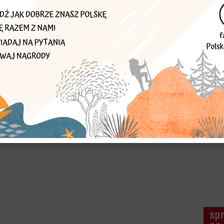
na została w 1348 r. Do końca ostatniej wojny nosiła nazwę
jest to dość szybko rozwijająca się miejscowość położona bardzo
eźlinach zna...
że przydrożne