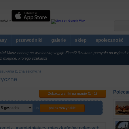
ównież w
rasy
przewodniki
galerie
sklep
społeczność
nia!
Masz ochotę na wycieczkę w głąb Ziemi? Szukasz pomysłu na wyjazd z
z miejsce, którego szukasz!
szukania (1 znalezionych)
styczne
Poleca
Zobacz wyniki na mapie (1 - 1)
lub
pokaż wszystkie
omnik upamiętniający mieszkańców poległych