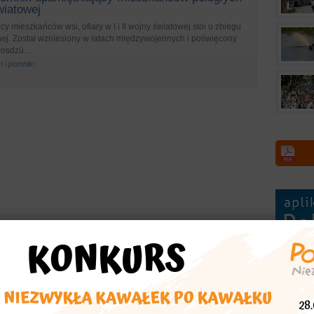
światowej
y mieszkańców wsi, ofiary w I i II wojny światowej stoi u zbiegu
znej. Został wzniesiony w latach międzywojennych i poświęcony
osdzü...
i i pomniki