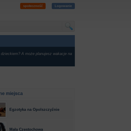
społeczność
Logowanie
 dzieckiem? A może planujesz wakacje na
ne miejsca
Egzotyka na Opolszczyźnie
Mała Częstochowa