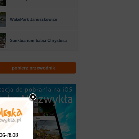
WakePark Januszkowice
Sanktuarium babci Chrystusa