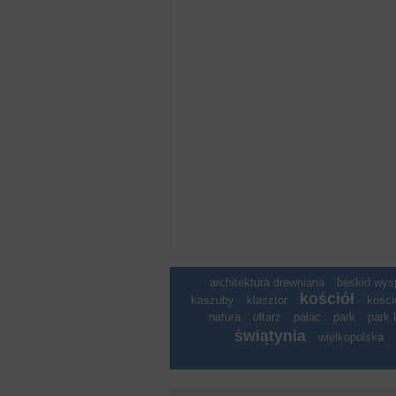
architektura drewniana
beskid wy
kościół
kaszuby
klasztor
kości
natura
ołtarz
pałac
park
park 
świątynia
wielkopolska