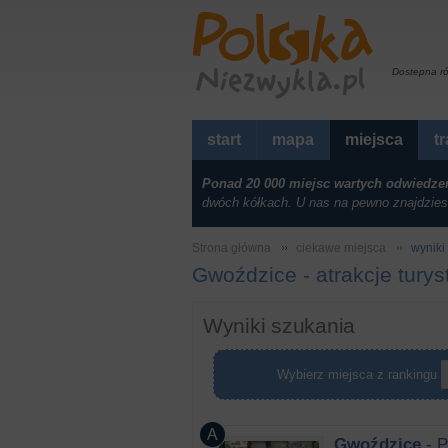
Dostepna r
start
mapa
miejsca
t
Ponad 20 000 miejsc wartych odwiedze
dwóch kółkach. U nas na pewno znajdzies
Strona główna
ciekawe miejsca
wyniki 
Gwoździce - atrakcje tury
Wyniki szukania
Wybierz miejsca z rankingu
Gwoździce
- P