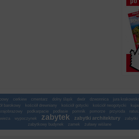
spowy
cerkiew
cmentarz
dolny śląsk
dwór
dzwonnica
jura krakows
ół barokowy
kościół drewniany
kościół gotycki
kościół neogotycki
kuja
krajobrazowy
podkarpacie
podlasie
pomnik
pomorze
przyroda
ratus
zabytek
zabytki architektury
wieża
wypoczynek
zabytki 
zabytkowy budynek
zamek
żuławy wiślane