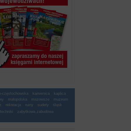
ko-częstochowska
kamienica
kaplica
wy
małopolska
mazowsze
muzeum
z
rekreacja
ruiny
sudety
śląsk
techniki
zabytkowa zabudowa