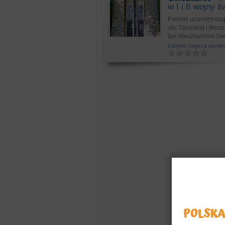
w I i II wojny 
Pomnik upamiętniając
ulic Opolskiej i Boc
był mieszkańcom Gw
zabytki: miejsca pamięc