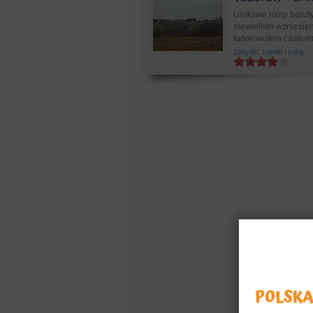
Urokliwe ruiny basz
niewielkim wzniesie
tudorowskim castrum 
zabytki: zamki i ruiny