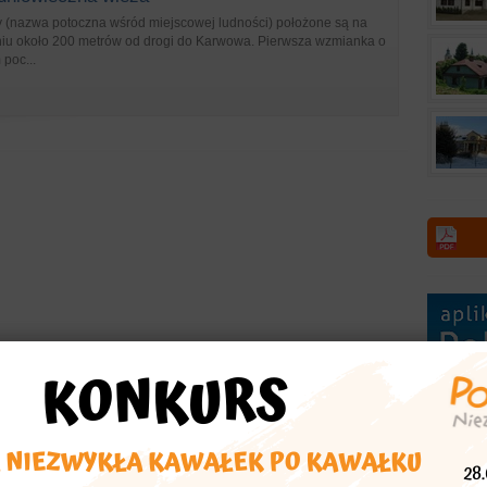
ty (nazwa potoczna wśród miejscowej ludności) położone są na
niu około 200 metrów od drogi do Karwowa. Pierwsza wzmianka o
poc...