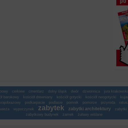
spowy
cerkiew
cmentarz
dolny śląsk
dwór
dzwonnica
jura krakows
ół barokowy
kościół drewniany
kościół gotycki
kościół neogotycki
kuja
krajobrazowy
podkarpacie
podlasie
pomnik
pomorze
przyroda
ratus
zabytek
zabytki architektury
wieża
wypoczynek
zabytki 
zabytkowy budynek
zamek
żuławy wiślane