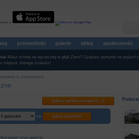
ównież w
rasy
przewodniki
galerie
sklep
społeczność
nia!
Masz ochotę na wycieczkę w głąb Ziemi? Szukasz pomysłu na wyjazd z
z miejsce, którego szukasz!
szukania (1 znalezionych)
czne
Poleca
Zobacz wyniki na mapie (1 - 1)
lub
pokaż wszystkie
dniowieczna wieża