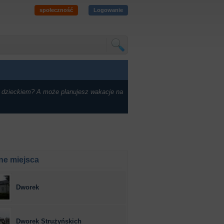
społeczność
Logowanie
 dzieckiem? A może planujesz wakacje na
ne miejsca
Dworek
Dworek Strużyńskich