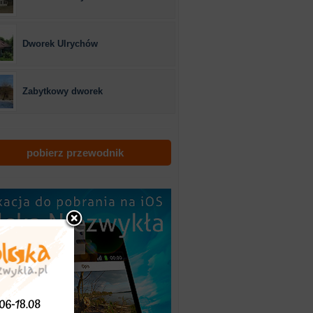
Dworek Ulrychów
Zabytkowy dworek