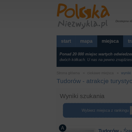
Dostepna r
start
mapa
miejsca
t
Ponad 20 000 miejsc wartych odwiedze
dwóch kółkach. U nas na pewno znajdzies
Strona główna
ciekawe miejsca
wyniki 
Tudorów - atrakcje turysty
Wyniki szukania
Wybierz miejsca z rankingu
Tudorów
- Śre