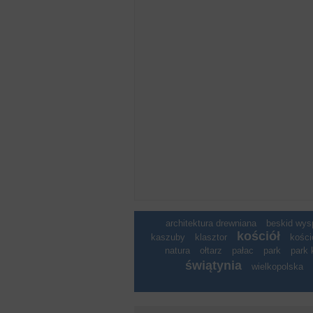
architektura drewniana
beskid wy
kościół
kaszuby
klasztor
kości
natura
ołtarz
pałac
park
park 
świątynia
wielkopolska