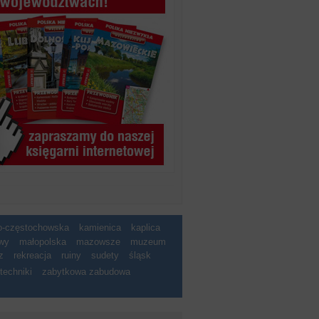
ko-częstochowska
kamienica
kaplica
wy
małopolska
mazowsze
muzeum
z
rekreacja
ruiny
sudety
śląsk
techniki
zabytkowa zabudowa