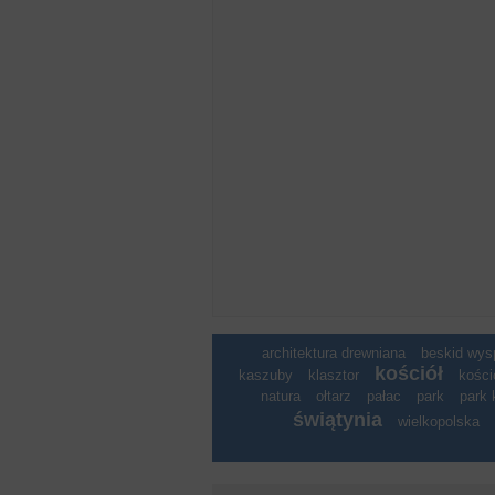
architektura drewniana
beskid wy
kościół
kaszuby
klasztor
kości
natura
ołtarz
pałac
park
park 
świątynia
wielkopolska