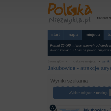
Dostepna r
start
mapa
miejsca
t
Ponad 20 000 miejsc wartych odwiedze
dwóch kółkach. U nas na pewno znajdzies
Strona główna
ciekawe miejsca
wyniki 
Jakubowice - atrakcje tury
Wyniki szukania
Wybierz miejsca z rankingu
Jakubowice
- 