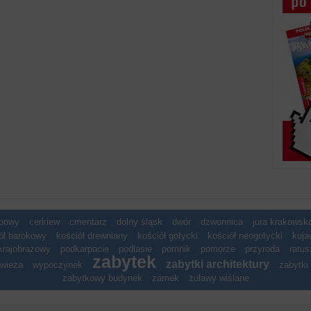
spowy
cerkiew
cmentarz
dolny śląsk
dwór
dzwonnica
jura krakows
ół barokowy
kościół drewniany
kościół gotycki
kościół neogotycki
kuja
krajobrazowy
podkarpacie
podlasie
pomnik
pomorze
przyroda
ratus
zabytek
zabytki architektury
wieża
wypoczynek
zabytki 
zabytkowy budynek
zamek
żuławy wiślane