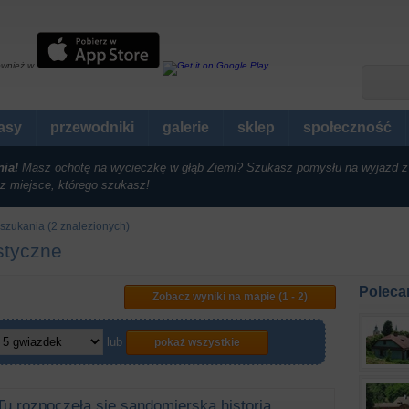
ównież w
rasy
przewodniki
galerie
sklep
społeczność
nia!
Masz ochotę na wycieczkę w głąb Ziemi? Szukasz pomysłu na wyjazd z
z miejsce, którego szukasz!
szukania (2 znalezionych)
styczne
Poleca
Zobacz wyniki na mapie (1 - 2)
lub
pokaż wszystkie
Tu rozpoczęła się sandomierska historia