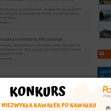
..
 Gombrowicza w Jakubowicach - dziadka Witolda wprawdzie
adu, tam gdzie stał znajduje się stylowa, pamiątkowa tablica.
ciaż krótka,...
klimatem”
Kwatera komendanta Piłsudskiego.
pomiędzy Sandomierzem a Ożarowem, gdzie rozpoczęła się
a Gombrowiczów. Wieś zapisała się w historii Polski również
arzeniem. Ot&o...
i i pomniki