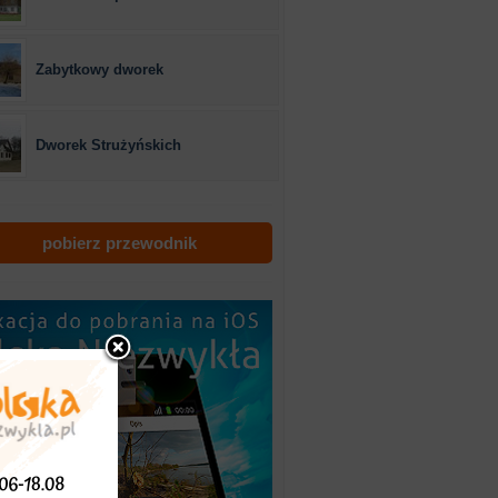
Zabytkowy dworek
Dworek Strużyńskich