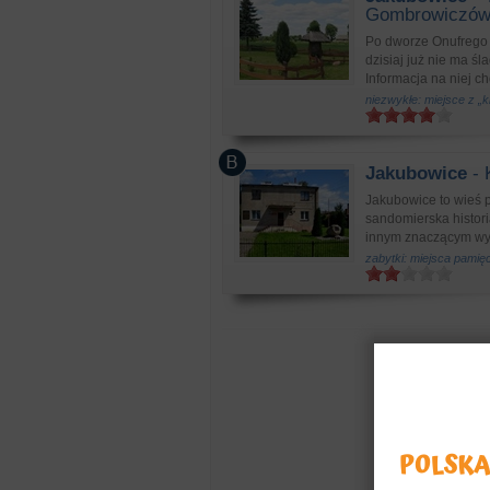
Gombrowiczów.
Po dworze Onufrego
dzisiaj już nie ma śl
Informacja na niej cho
niezwykłe: miejsce z „
Jakubowice
- 
Jakubowice to wieś 
sandomierska histori
innym znaczącym wyd
zabytki: miejsca pamięc