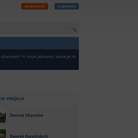
społeczność
Logowanie
 dzieckiem? A może planujesz wakacje na
ne miejsca
Dworek Ulrychów
Dworek Karpińskich