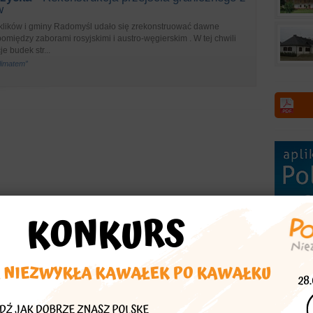
w
klików i gminy Radomyśl udało się zrekonstruować dawne
pomiędzy zaborami rosyjskimi i austro-węgierskim . W tej chwili
e budek str...
klimatem”