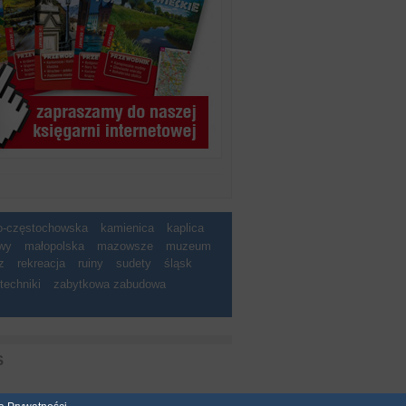
ko-częstochowska
kamienica
kaplica
wy
małopolska
mazowsze
muzeum
z
rekreacja
ruiny
sudety
śląsk
techniki
zabytkowa zabudowa
S