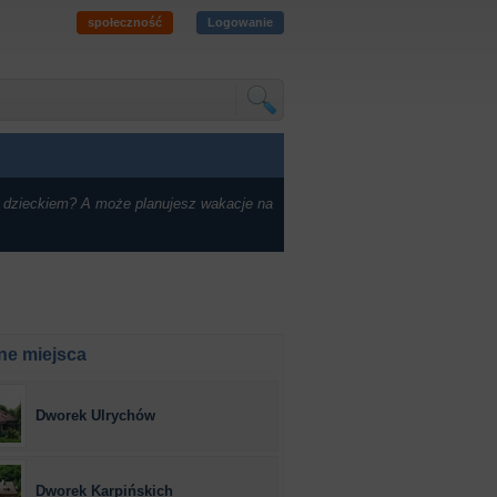
społeczność
Logowanie
 dzieckiem? A może planujesz wakacje na
ne miejsca
Dworek Ulrychów
Dworek Karpińskich