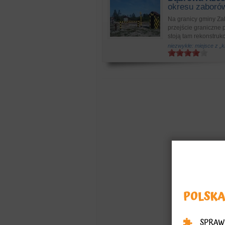
okresu zaboró
Na granicy gminy Za
przejście graniczne 
stoją tam rekonstrukcj
niezwykłe: miejsce z „