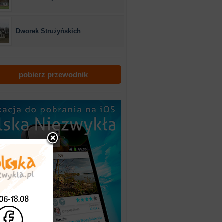
Dworek Strużyńskich