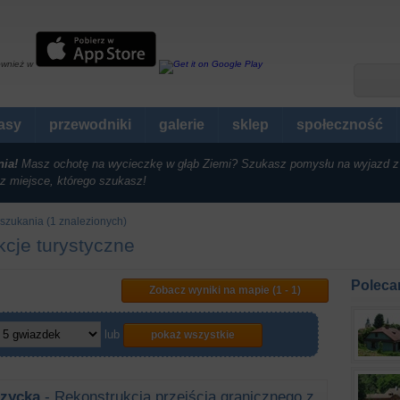
ównież w
rasy
przewodniki
galerie
sklep
społeczność
nia!
Masz ochotę na wycieczkę w głąb Ziemi? Szukasz pomysłu na wyjazd z
z miejsce, którego szukasz!
szukania (1 znalezionych)
cje turystyczne
Poleca
Zobacz wyniki na mapie (1 - 1)
lub
pokaż wszystkie
zycka
- Rekonstrukcja przejścia granicznego z