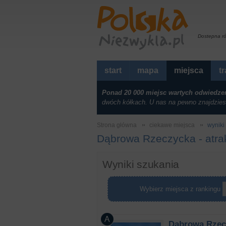
Dostepna r
start
mapa
miejsca
t
Ponad 20 000 miejsc wartych odwiedze
dwóch kółkach. U nas na pewno znajdzies
Strona główna
ciekawe miejsca
wyniki 
Dąbrowa Rzeczycka - atrak
Wyniki szukania
Wybierz miejsca z rankingu
Dąbrowa Rzec