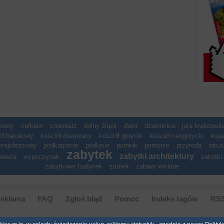
spowy
cerkiew
cmentarz
dolny śląsk
dwór
dzwonnica
jura krakows
ół barokowy
kościół drewniany
kościół gotycki
kościół neogotycki
kuja
krajobrazowy
podkarpacie
podlasie
pomnik
pomorze
przyroda
ratus
zabytek
zabytki architektury
wieża
wypoczynek
zabytki 
zabytkowy budynek
zamek
żuławy wiślane
eklama
FAQ
Zgłoś błąd
Pomoc
Indeks tagów
RS
Copyright © 2007 Polska Niezwyk�a