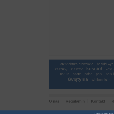
architektura drewniana
beskid wy
kościół
kaszuby
klasztor
kości
natura
ołtarz
pałac
park
park 
świątynia
wielkopolska
O nas
Regulamin
Kontakt
R