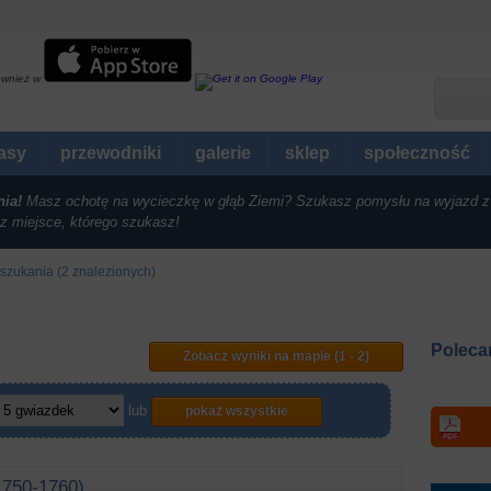
ównież w
rasy
przewodniki
galerie
sklep
społeczność
nia!
Masz ochotę na wycieczkę w głąb Ziemi? Szukasz pomysłu na wyjazd z
z miejsce, którego szukasz!
szukania (2 znalezionych)
Poleca
Zobacz wyniki na mapie (1 - 2)
lub
pokaż wszystkie
1750-1760)