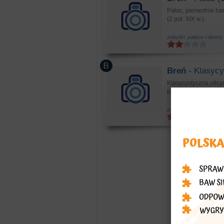
Pałac, pierwotnie b
(2 poł. XIX w.).
zabytki: pałace i dwory
Breń
- Klasycys
Klasycystyczna oficyna
poł. XIX w.).
zabytki: zabytkowe bu