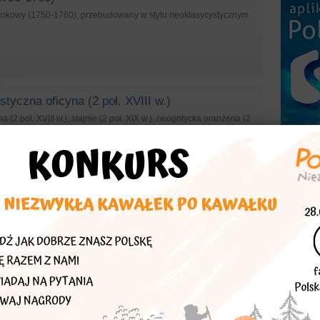
arokowy (1750-1760), przebudowany w stylu neoklasycystycznym
tyczna oficyna (2 poł. XVIII w.)
 (2 poł. XVIII w.), stajnie (2 poł. XIX w.), neogotycka oranżeria (2
dynki