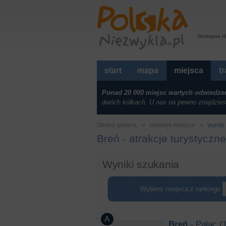
Dostepna r
start
mapa
miejsca
t
Ponad 20 000 miejsc wartych odwiedze
dwóch kółkach. U nas na pewno znajdzies
Strona główna
ciekawe miejsca
wyniki 
Breń - atrakcje turystyczne
Wyniki szukania
Wybierz miejsca z rankingu
Breń
- Pałac (