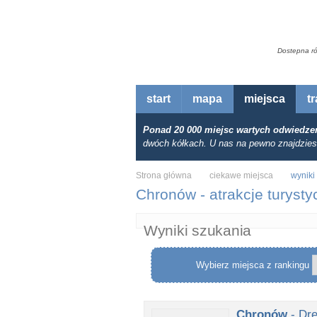
Dostepna r
start
mapa
miejsca
t
Ponad 20 000 miejsc wartych odwiedze
dwóch kółkach. U nas na pewno znajdzies
Strona główna
ciekawe miejsca
wyniki 
Chronów - atrakcje turyst
Wyniki szukania
Wybierz miejsca z rankingu
Chronów
- Dr