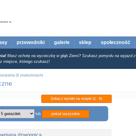
ównież w
rasy
przewodniki
galerie
sklep
społeczność
nia!
Masz ochotę na wycieczkę w głąb Ziemi? Szukasz pomysłu na wyjazd z
z miejsce, którego szukasz!
szukania (6 znalezionych)
yczne
Zobacz wyniki na mapie (1 - 6)
lub
pokaż wszystkie
ewniana dzwonnica