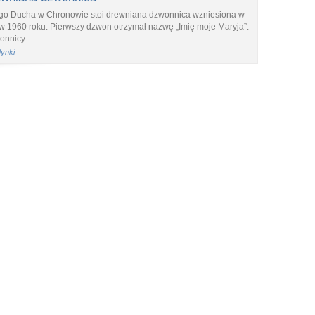
ego Ducha w Chronowie stoi drewniana dzwonnica wzniesiona w
 w 1960 roku. Pierwszy dzwon otrzymał nazwę „Imię moje Maryja”.
nnicy ...
dynki