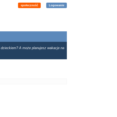
społeczność
Logowanie
 dzieckiem? A może planujesz wakacje na