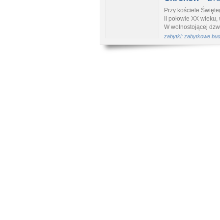
Przy kościele Święt
II połowie XX wieku,
W wolnostojącej dzwo
zabytki: zabytkowe bu