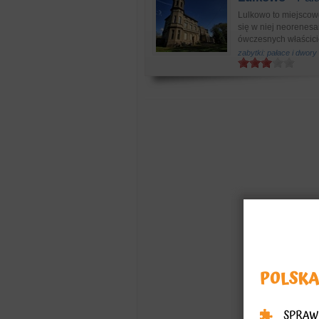
Lulkowo to miejscow
się w niej neorenes
ówczesnych właściciel
zabytki: pałace i dwory