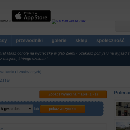
ównież w
rasy
przewodniki
galerie
sklep
społeczność
nia!
Masz ochotę na wycieczkę w głąb Ziemi? Szukasz pomysłu na wyjazd z
z miejsce, którego szukasz!
szukania (1 znalezionych)
czne
Poleca
Zobacz wyniki na mapie (1 - 1)
lub
pokaż wszystkie
ac