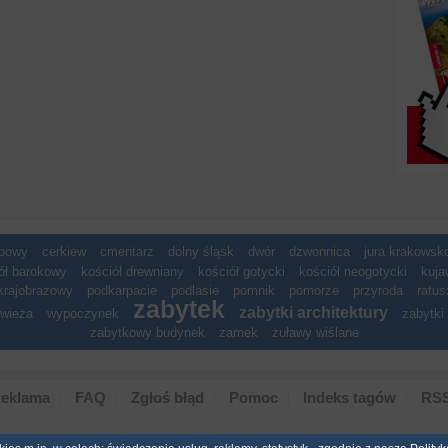
spowy
cerkiew
cmentarz
dolny śląsk
dwór
dzwonnica
jura krakows
ół barokowy
kościół drewniany
kościół gotycki
kościół neogotycki
kuja
krajobrazowy
podkarpacie
podlasie
pomnik
pomorze
przyroda
ratus
zabytek
zabytki architektury
wieża
wypoczynek
zabytki 
zabytkowy budynek
zamek
żuławy wiślane
eklama
FAQ
Zgłoś błąd
Pomoc
Indeks tagów
RS
Copyright © 2007 Polska Niezwyk�a