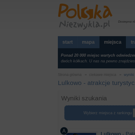
Dostepna r
start
mapa
miejsca
t
Ponad 20 000 miejsc wartych odwiedze
dwóch kółkach. U nas na pewno znajdzies
Strona główna
ciekawe miejsca
wyniki 
Lulkowo - atrakcje turysty
Wyniki szukania
Wybierz miejsca z rankingu
Lulkowo
- Pał