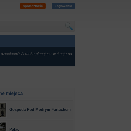
społeczność
Logowanie
 dzieckiem? A może planujesz wakacje na
ne miejsca
Gospoda Pod Modrym Fartuchem
Pałac