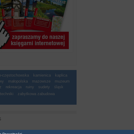
ko-częstochowska
kamienica
kaplica
wy
małopolska
mazowsze
muzeum
z
rekreacja
ruiny
sudety
śląsk
techniki
zabytkowa zabudowa
S