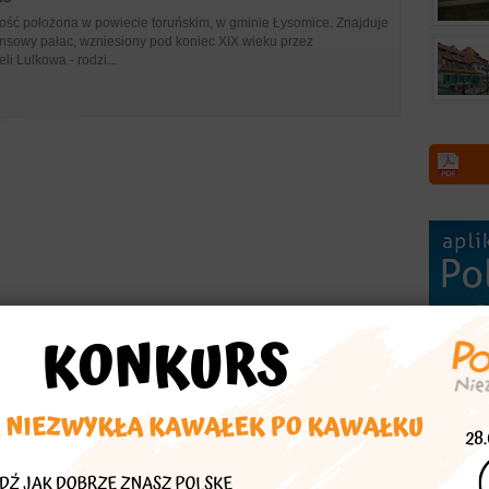
ość położona w powiecie toruńskim, w gminie Łysomice. Znajduje
ansowy pałac, wzniesiony pod koniec XIX wieku przez
i Lulkowa - rodzi...