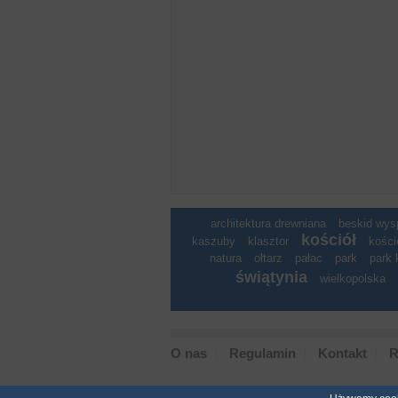
architektura drewniana
beskid wy
kościół
kaszuby
klasztor
kości
natura
ołtarz
pałac
park
park 
świątynia
wielkopolska
O nas
Regulamin
Kontakt
R