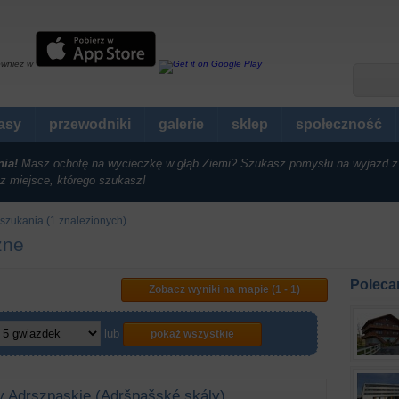
ównież w
rasy
przewodniki
galerie
sklep
społeczność
nia!
Masz ochotę na wycieczkę w głąb Ziemi? Szukasz pomysłu na wyjazd z
z miejsce, którego szukasz!
szukania (1 znalezionych)
zne
Poleca
Zobacz wyniki na mapie (1 - 1)
lub
pokaż wszystkie
y Adrszpaskie (Adršpašské skály)