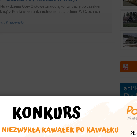
ktu widzenia Góry Stołowe znajdują kontynuację po czeskiej
mykają" z Polski w kierunku północno-zachodnim. W Czechach
pomniki przyrody