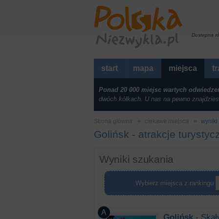
Dostepna r
start
mapa
miejsca
t
Ponad 20 000 miejsc wartych odwiedze
dwóch kółkach. U nas na pewno znajdzies
Strona główna
ciekawe miejsca
wyniki 
Golińsk - atrakcje turystyc
Wyniki szukania
Wybierz miejsca z rankingu
Golińsk
- Skał