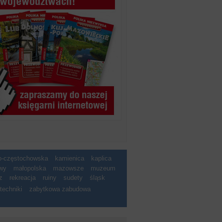
ko-częstochowska
kamienica
kaplica
wy
małopolska
mazowsze
muzeum
z
rekreacja
ruiny
sudety
śląsk
techniki
zabytkowa zabudowa