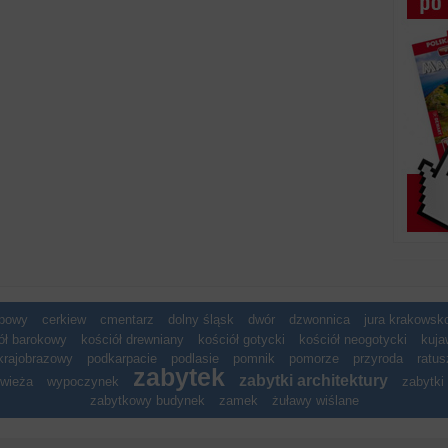
spowy
cerkiew
cmentarz
dolny śląsk
dwór
dzwonnica
jura krakows
ół barokowy
kościół drewniany
kościół gotycki
kościół neogotycki
kuja
krajobrazowy
podkarpacie
podlasie
pomnik
pomorze
przyroda
ratus
zabytek
zabytki architektury
wieża
wypoczynek
zabytki 
zabytkowy budynek
zamek
żuławy wiślane