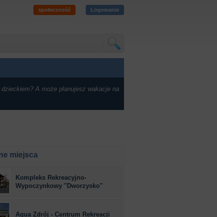
społeczność
Logowanie
 dzieckiem? A może planujesz wakacje na
ne miejsca
Kompleks Rekreacyjno-
Wypoczynkowy "Dworzysko"
Aqua Zdrój - Centrum Rekreacji