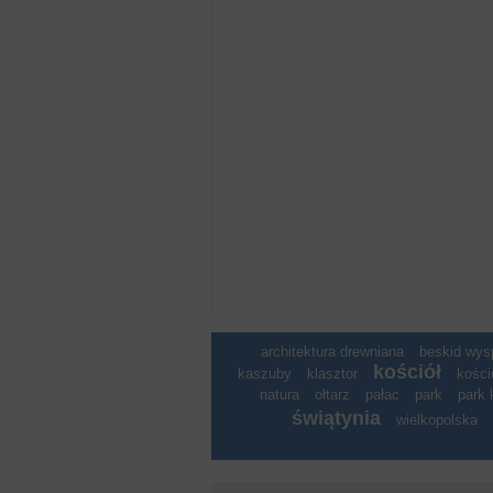
architektura drewniana
beskid wy
kościół
kaszuby
klasztor
kości
natura
ołtarz
pałac
park
park 
świątynia
wielkopolska