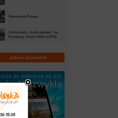
Słoneczna Polana
Schronisko „Andrzejówka” na
Przełęczy Trzech Dolin (1933)