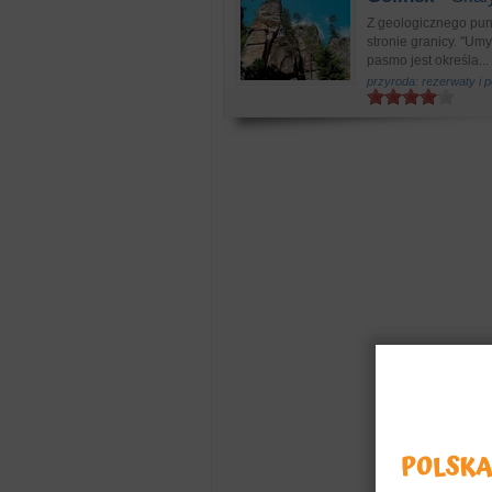
Z geologicznego pun
stronie granicy. "U
pasmo jest określa...
przyroda: rezerwaty i 