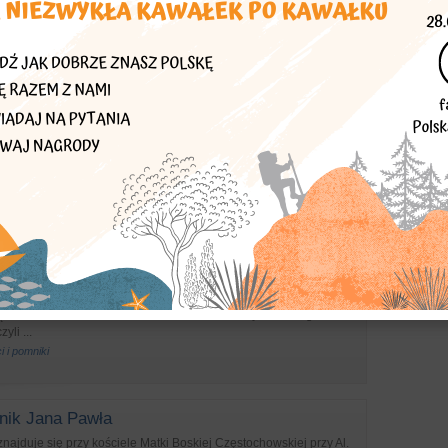
e przed Remizą OSP przy ulicy Warszawskiej 24. Jest on
oległych strażaków. Został odsłonięty we wrześniu 1950 roku z
j Straży Pożar...
i i pomniki
ik pamięci żołnierzy Wojska Polskiego
w pobliżu skrzyżowania ul. Warszawskiej i Bohaterów Wolności.
iaskowca. Poświęcony jest pamięci żołnierzy Wojska Polskiego z
..
i i pomniki
ik pamięci harcerzy
uje się za blokiem mieszkalnym przy ul. Dąbrowskiego 2. Jest
ci harcerkom i harcerzom oraz członkom Szarych Szeregów z
yli ...
i i pomniki
nik Jana Pawła
ajduje się przy kościele Matki Boskiej Częstochowskiej przy Al.