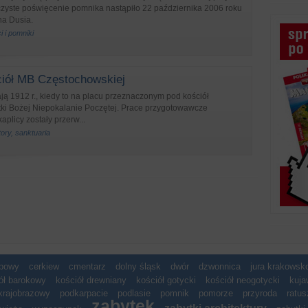
czyste poświęcenie pomnika nastąpiło 22 października 2006 roku
na Dusia.
i i pomniki
iół MB Częstochowskiej
ają 1912 r., kiedy to na placu przeznaczonym pod kościół
tki Bożej Niepokalanie Poczętej. Prace przygotowawcze
plicy zostały przerw...
tory, sanktuaria
spowy
cerkiew
cmentarz
dolny śląsk
dwór
dzwonnica
jura krakows
ół barokowy
kościół drewniany
kościół gotycki
kościół neogotycki
kuja
krajobrazowy
podkarpacie
podlasie
pomnik
pomorze
przyroda
ratus
zabytek