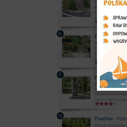
Pomnik-głaz znajduj
poświęcony pamięci p
inicjatywy Ochotnicze
zabytki: miejsca pamięc
Piastów
- Pomn
Pomnik ten znajduje 
Został wykonany z p
2 Pułku Piechoty, któ.
zabytki: miejsca pamięc
Piastów
- Pomn
Pomnik pamięci znajd
on poświęcony pamię
Piastowa, którzy walcz
zabytki: miejsca pamięc
Piastów
- Pom
Pomnik Jana Pawła zn