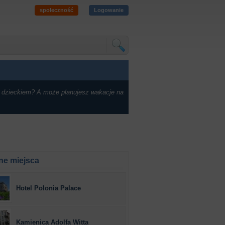
społeczność
Logowanie
 dzieckiem? A może planujesz wakacje na
ne miejsca
Hotel Polonia Palace
Kamienica Adolfa Witta