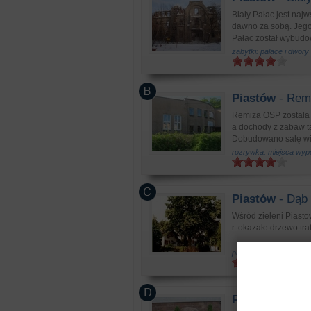
Biały Pałac jest naj
dawno za sobą. Jego
Pałac został wybudow
zabytki: pałace i dwory
Piastów
- Rem
Remiza OSP została 
a dochody z zabaw t
Dobudowano salę wid
rozrywka: miejsca wyp
Piastów
- Dąb 
Wśród zieleni Piasto
r. okazałe drzewo tra
przyroda: rezerwaty i 
Piastów
- Pomn