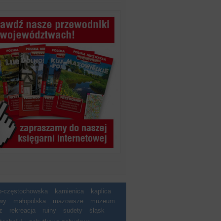
ko-częstochowska
kamienica
kaplica
wy
małopolska
mazowsze
muzeum
z
rekreacja
ruiny
sudety
śląsk