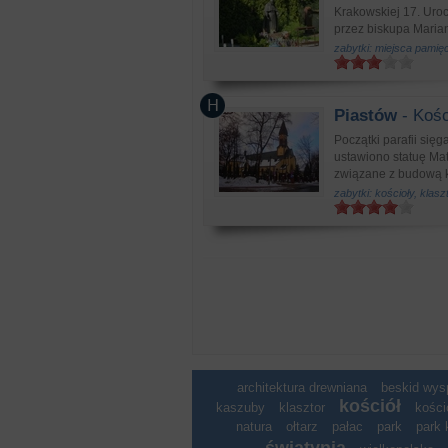
Krakowskiej 17. Uro
przez biskupa Maria
zabytki: miejsca pamięc
Piastów
- Kośc
Początki parafii sięg
ustawiono statuę Ma
związane z budową ka
zabytki: kościoły, klasz
architektura drewniana
beskid wy
kościół
kaszuby
klasztor
kości
natura
ołtarz
pałac
park
park 