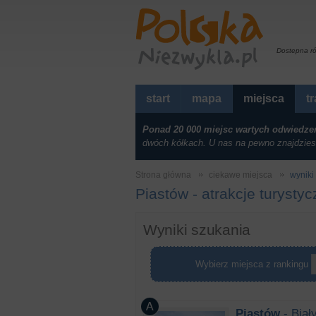
Dostepna r
start
mapa
miejsca
t
Ponad 20 000 miejsc wartych odwiedze
dwóch kółkach. U nas na pewno znajdzies
Strona główna
ciekawe miejsca
wyniki 
Piastów - atrakcje turysty
Wyniki szukania
Wybierz miejsca z rankingu
Piastów
- Biał