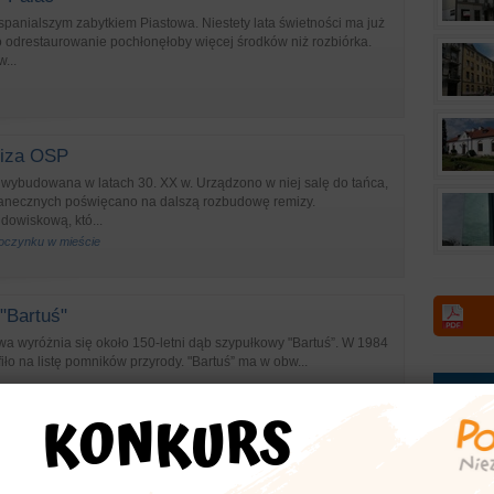
wspanialszym zabytkiem Piastowa. Niestety lata świetności ma już
 odrestaurowanie pochłonęłoby więcej środków niż rozbiórka.
...
iza OSP
wybudowana w latach 30. XX w. Urządzono w niej salę do tańca,
anecznych poświęcano na dalszą rozbudowę remizy.
owiskową, któ...
oczynku w mieście
"Bartuś"
wa wyróżnia się około 150-letni dąb szypułkowy "Bartuś”. W 1984
fiło na listę pomników przyrody. "Bartuś” ma w obw...
pomniki przyrody
ik-głaz