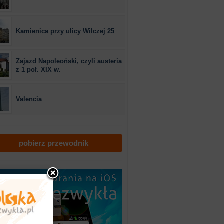
Kamienica przy ulicy Wilczej 25
Zajazd Napoleoński, czyli austeria
z 1 poł. XIX w.
Valencia