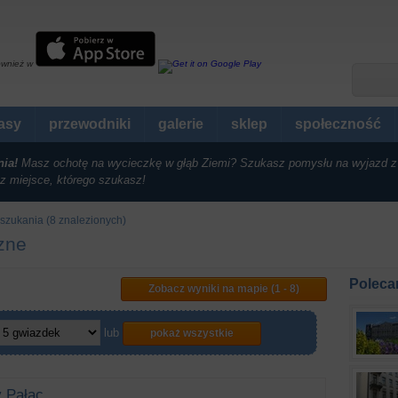
ównież w
rasy
przewodniki
galerie
sklep
społeczność
nia!
Masz ochotę na wycieczkę w głąb Ziemi? Szukasz pomysłu na wyjazd z
z miejsce, którego szukasz!
szukania (8 znalezionych)
czne
Poleca
Zobacz wyniki na mapie (1 - 8)
lub
pokaż wszystkie
y Pałac