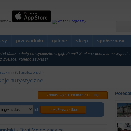
ównież w
rasy
przewodniki
galerie
sklep
społeczność
nia!
Masz ochotę na wycieczkę w głąb Ziemi? Szukasz pomysłu na wyjazd z
z miejsce, którego szukasz!
 szukania (51 znalezionych)
kcje turystyczne
Poleca
Zobacz wyniki na mapie (1 - 10)
lub
pokaż wszystkie
polski
- Targi Motoryzacyjne