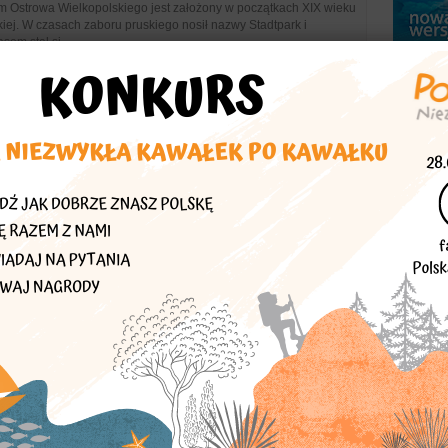
m Ostrowa Wielkopolskiego jest założony w początkach XIX wieku
kiej. W czasach zaboru pruskiego nosił nazwy Stadtpark i
sem stał si...
oczynku w mieście
polski
- Park Miejski
śródmieściu. Powierzchnia wynosi 60.292 km2. Został założony w
 zakładaniu zatrudnione były więźniarki z hitlerowskiego obozu
cje re...
oczynku w mieście
polski
- Kamienica przy ulicy Zamenhoffa 13-
nhoffa w ulicę Głogowską znajduje się potężna kamienica
13 i 13a. Budynek zbudowany w 1909 r. otrzymał ciekawą bryłę
z bogate secesyjne zdob...
dynki
polski
- II Liceum Ogólnokształcące (dawniej