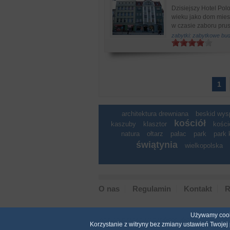
Dzisiejszy Hotel Po
wieku jako dom mies
w czasie zaboru prus
zabytki: zabytkowe bu
1
architektura drewniana
beskid wy
kościół
kaszuby
klasztor
kości
natura
ołtarz
pałac
park
park 
świątynia
wielkopolska
O nas
Regulamin
Kontakt
R
Używamy cooki
Wszystkie prawa zastrze�one. �adna cz�� ani ca
Korzystanie z witryny bez zmiany ustawień Twoje
u�yta do inne