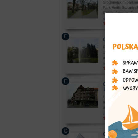
Śródmiejskim parkie
Park Emilii Sczaniec
Richthofenpark. Z cza
rozrywka: miejsca wyp
Ostrów Wielko
Park znajduje się w 
1942 roku. Przy jego
pracy. Dziś pełni funk
rozrywka: miejsca wyp
Ostrów Wielko
13a (1909)
U wylotu ulicy Zame
oznaczona numerami 
architektoniczną ora
zabytki: zabytkowe bu
Ostrów Wielko