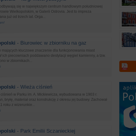
 odbywają się w największym centrum handlowym południowej
rowie Wielkopolskim, w Galerii Ostrovia. Jest to impreza
na już od trzech lat. Orga...
sam!
polski
- Biurowiec w zbiorniku na gaz
 mających kluczowe znaczenie dla funkcjonowania miast
W ich piecowniach poddawano destylacji węgiel kamienny, a tzw.
no w zbiornikach...
i
polski
- Wieża ciśnień
iśnień w Parku im. A. Mickiewicza, wybudowana w 1903 r.
, bryłę, materiał oraz konstrukcję z okresu jej budowy. Zachował
11 roku z wizerunkie...
i
polski
- Park Emilii Sczanieckiej