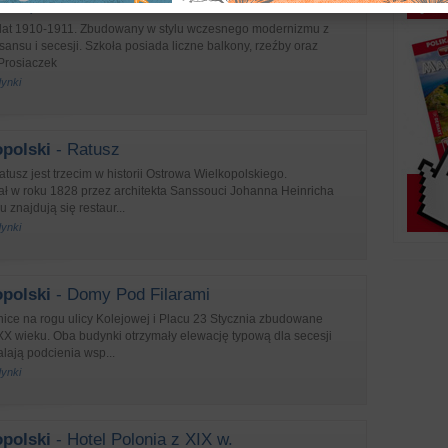
skie)
lat 1910-1911. Zbudowany w stylu wczesnego modernizmu z
nsu i secesji. Szkoła posiada liczne balkony, rzeźby oraz
 Prosiaczek
dynki
polski
- Ratusz
usz jest trzecim w historii Ostrowa Wielkopolskiego.
ał w roku 1828 przez architekta Sanssouci Johanna Heinricha
 znajdują się restaur...
dynki
polski
- Domy Pod Filarami
ice na rogu ulicy Kolejowej i Placu 23 Stycznia zbudowane
XX wieku. Oba budynki otrzymały elewację typową dla secesji
kalają podcienia wsp...
dynki
polski
- Hotel Polonia z XIX w.