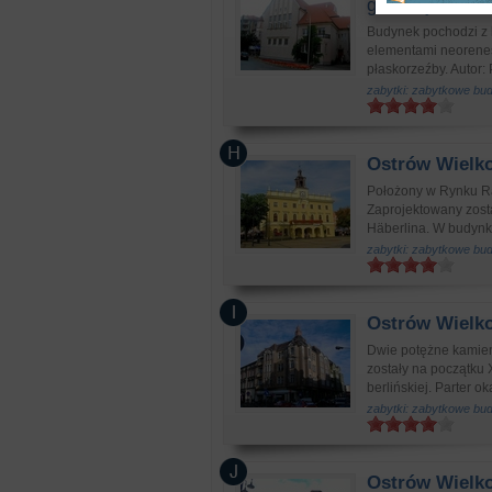
gimnazjum żeń
Budynek pochodzi z 
elementami neorenesa
płaskorzeźby. Autor:
zabytki: zabytkowe bu
Ostrów Wielko
Położony w Rynku Rat
Zaprojektowany zost
Häberlina. W budynku
zabytki: zabytkowe bu
Ostrów Wielko
Dwie potężne kamien
zostały na początku 
berlińskiej. Parter o
zabytki: zabytkowe bu
Ostrów Wielko