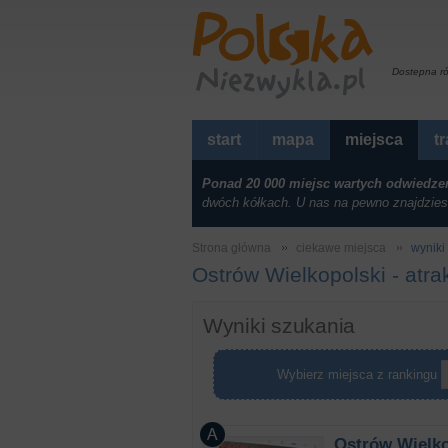
Dostepna r
start
mapa
miejsca
t
Ponad 20 000 miejsc wartych odwiedze
dwóch kółkach. U nas na pewno znajdzies
Strona główna
ciekawe miejsca
wyniki
Ostrów Wielkopolski - atra
Wyniki szukania
Wybierz miejsca z rankingu
Ostrów Wielko