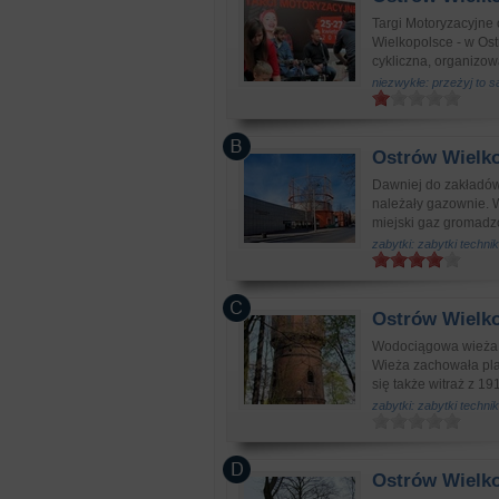
Targi Motoryzacyjne
Wielkopolsce - w Ost
cykliczna, organizowa
niezwykłe: przeżyj to 
Ostrów Wielko
Dawniej do zakładów
należały gazownie. 
miejski gaz gromadzo
zabytki: zabytki technik
Ostrów Wielko
Wodociągowa wieża c
Wieża zachowała plan
się także witraż z 19
zabytki: zabytki technik
Ostrów Wielko