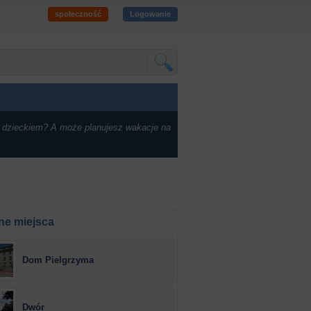
społeczność
Logowanie
 dzieckiem? A może planujesz wakacje na
ne miejsca
Dom Pielgrzyma
Dwór