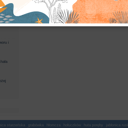
enienia
dwór
dwór klasycystyczny
portyk
zespół dworski
oficyna
 Andrzeja
woru i
chała
ożej
ica starzeńska
grabówka
hłomcza
hołuczków
huta poręby
jabłonica rus