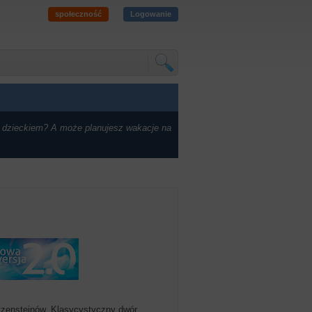
społeczność
Logowanie
 dzieckiem? A może planujesz wakacje na
tzensteinów. Klasycystyczny dwór