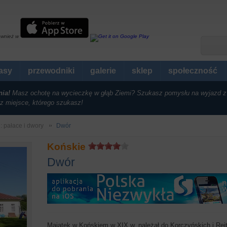
ównież w
rasy
przewodniki
galerie
sklep
społeczność
nia!
Masz ochotę na wycieczkę w głąb Ziemi? Szukasz pomysłu na wyjazd z
z miejsce, którego szukasz!
i: pałace i dwory
Dwór
Końskie
Dwór
Majątek w Końskiem w XIX w. należał do Korczyńskich i Rei