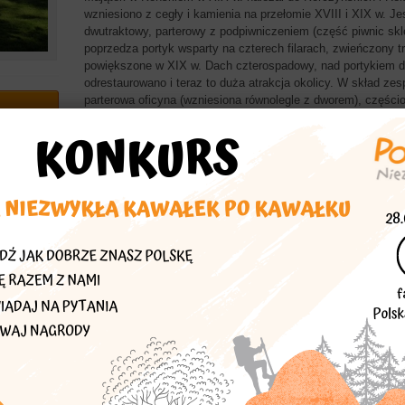
wzniesiono z cegły i kamienia na przełomie XVIII i XIX w. Je
dwutraktowy, parterowy z podpiwniczeniem (część piwnic skl
poprzedza portyk wsparty na czterech filarach, zwieńczony 
powiększone w XIX w. Dach czterospadowy, nad portykiem 
odrestaurowano i teraz to duża atrakcja okolicy. W skład z
parterowa oficyna (wzniesiona równolegle z dworem), częś
dachem i szkarpami w narożnikach oraz park.
Więcej znajdziesz w
Polska Niezwykła podkarpackie
echać
asta