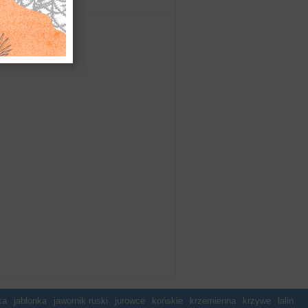
park
zabytek
ka
jabłonka
jawornik ruski
jurowce
końskie
krzemienna
krzywe
lalin