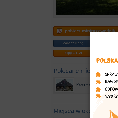
pobierz miniprzewodnik
Zobacz mapę
Jak doj
Zdjęcia (12)
Plan mi
Polecane miejsca
Karczma Pod Semaforem
Miejsca w okolicy