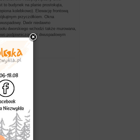
st to budynek na planie prostokąta,
epiona kolebkowo). Elewację frontową
trójkątnym przyczółkiem. Okna
dwuspadowy. Dwór niedawno
espołu dworskiego wchodzi także murowana,
ciowo podpiwniczona, z dwuspadowym