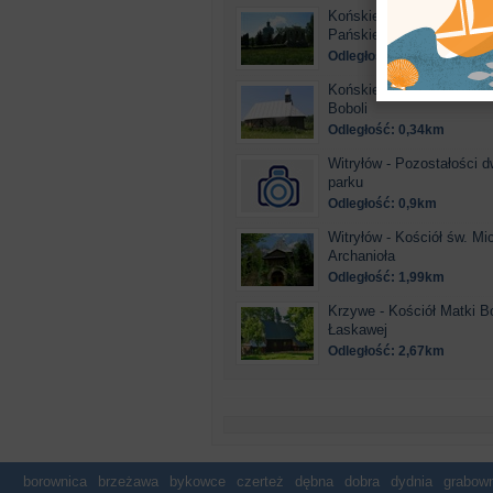
Końskie - Kościół Przemi
Pańskiego
Odległość: 0,3km
Końskie - Kościół pw. św.
Boboli
Odległość: 0,34km
Witryłów - Pozostałości d
parku
Odległość: 0,9km
Witryłów - Kościół św. Mi
Archanioła
Odległość: 1,99km
Krzywe - Kościół Matki B
Łaskawej
Odległość: 2,67km
borownica
brzeżawa
bykowce
czerteż
dębna
dobra
dydnia
grabown