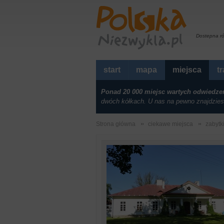
Dostepna r
start
mapa
miejsca
t
Ponad 20 000 miejsc wartych odwiedze
dwóch kółkach. U nas na pewno znajdzies
Strona główna
ciekawe miejsca
zabytk