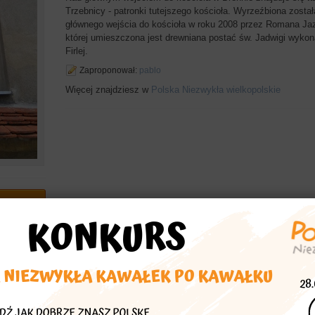
Trzebnicy - patronki tutejszego kościoła. Wyrzeźbiona zosta
głównego wejścia do kościoła w roku 2008 przez Romana Jaz
której umieszczona jest drewniana postać św. Jadwigi wykona
Firlej.
Zaproponował:
pablo
Więcej znajdziesz w
Polska Niezwykła wielkopolskie
echać
asta