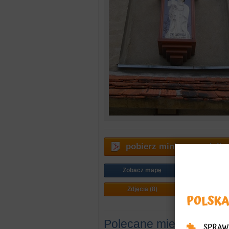
pobierz miniprzewodnik
Zobacz mapę
Jak doj
Zdjęcia (8)
Plan mi
Polecane miejsca