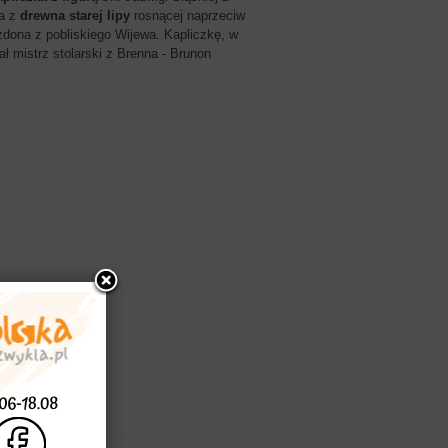
ła z
drewna starej lipy
rosnącej naprzeciw
dona z pobliskiego Wijewa. Kapliczkę, w
ł mistrz stolarski z Brenna - Brunon