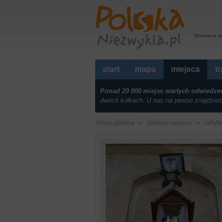
Dostepna r
start
mapa
miejsca
t
Ponad 20 000 miejsc wartych odwiedze
dwóch kółkach. U nas na pewno znajdzies
Strona główna
ciekawe miejsca
zabytk