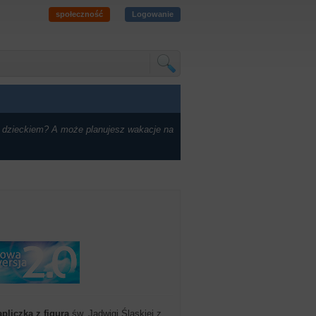
społeczność
Logowanie
 dzieckiem? A może planujesz wakacje na
pliczka z figurą
św. Jadwigi Śląskiej z