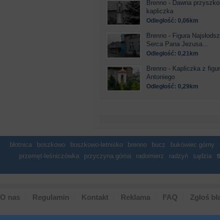
Brenno - Dawna przyszko
kapliczka
Odległość: 0,06km
Brenno - Figura Najsłods
Serca Pana Jezusa...
Odległość: 0,21km
Brenno - Kapliczka z figu
Antoniego
Odległość: 0,29km
błotnica
boszkowo
boszkowo-letnisko
brenno
bucz
bukówiec górny
przemęt-leśniczówka
przyczyna górna
radomierz
radzyń
sądzia
O nas
Regulamin
Kontakt
Reklama
FAQ
Zgłoś bł