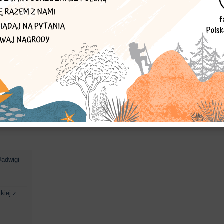
kapliczka
figura św. Jadwigi
kosciół
patronka
stara lipa
45)
Jadwigi
kiej z