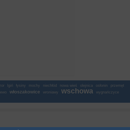
zor
lgiń
łysiny
mochy
niechłód
nowa wieś
olejnica
osłonin
przemęt
wschowa
włoszakowice
jewo
wroniawy
wygnańczyce