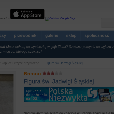
ównież w
rasy
przewodniki
galerie
sklep
społeczność
nia!
Masz ochotę na wycieczkę w głąb Ziemi? Szukasz pomysłu na wyjazd z
z miejsce, którego szukasz!
i: kaplice i krzyże przydrożne
Figura św. Jadwigi Śląskiej
Brenno
Figura św. Jadwigi Śląskiej
Nad głównym wejściem do kościoła w Brennie znajduje się
ka