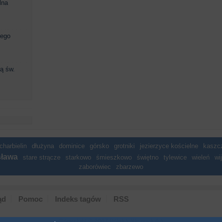
lna
zego
rą św.
charbielin
dłużyna
dominice
górsko
grotniki
jezierzyce kościelne
kaszc
sława
stare strącze
starkowo
śmieszkowo
świętno
tylewice
wieleń
wi
zaborówiec
zbarzewo
ąd
Pomoc
Indeks tagów
RSS
Copyright © 2007 Polska Niezwyk�a