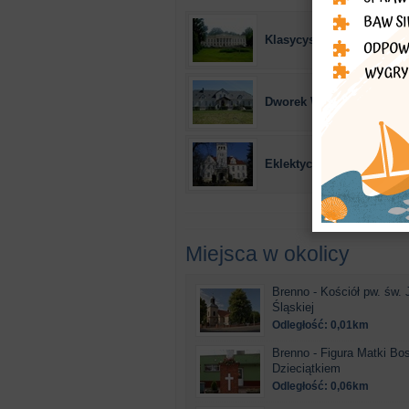
Klasycystyczny pałac (18
Dworek Wilkowice
Eklektyczny pałac
Miejsca w okolicy
Brenno - Kościół pw. św. 
Śląskiej
Odległość: 0,01km
Brenno - Figura Matki Bos
Dzieciątkiem
Odległość: 0,06km