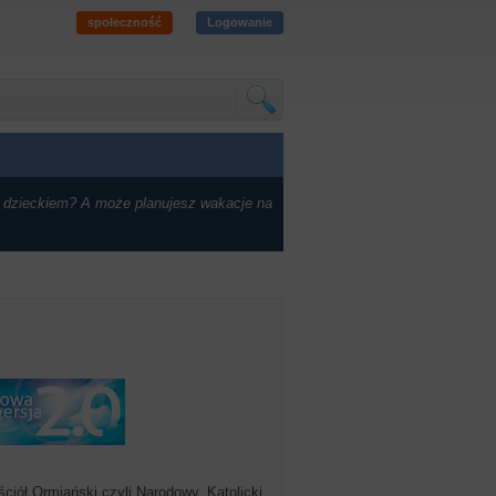
społeczność
Logowanie
 dzieckiem? A może planujesz wakacje na
ściół Ormiański czyli Narodowy, Katolicki