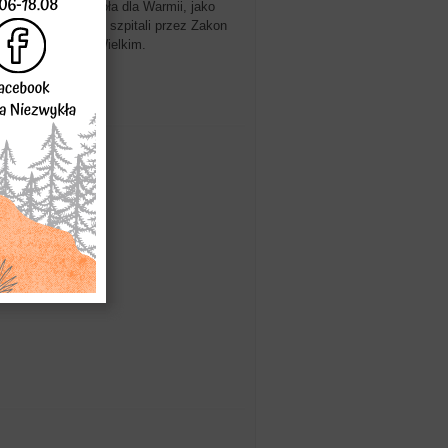
ierzchnika Kościoła dla Warmii, jako
ego z armeńskich szpitali przez Zakon
zibę w Klebarku Wielkim.