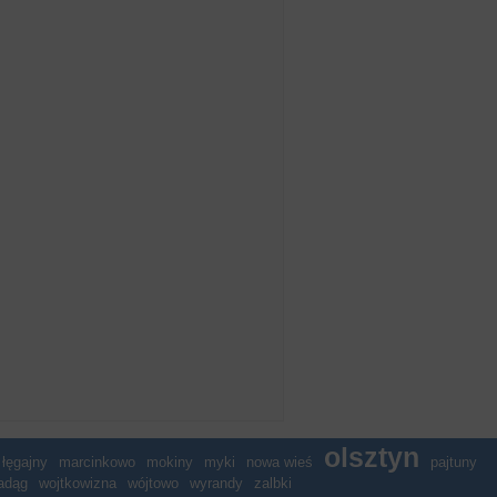
olsztyn
łęgajny
marcinkowo
mokiny
myki
nowa wieś
pajtuny
adąg
wojtkowizna
wójtowo
wyrandy
zalbki