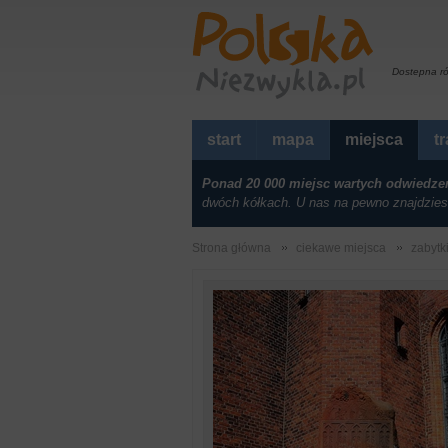
Dostepna r
start
mapa
miejsca
t
Ponad 20 000 miejsc wartych odwiedze
dwóch kółkach. U nas na pewno znajdzies
Strona główna
ciekawe miejsca
zabytk