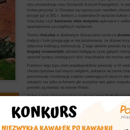
rytu ormiańskiego oraz Ormiański Kościół Ewangelicki, to je
trzeba przyznać iż Ormianie są najstarszym narodem chrześ
przyjęli już w 301 r. Jednym z materialnych wyrazów kultury
chaczkary czyli
kamienne stele wotywne
wykonane z wulkan
upamiętnienia szczególnych wydarzeń.
Termin
chaczkar
w dosłownym tłumaczeniu oznacza
drzewo
tradycji i funkcjonującego w niej przekonania, że drzewo krz
oplecione kwitnącą roślinnością. Z tego właśnie powodu na t
bogatej ornamentyki
odzwierciedlającej żywe gałązki roślin
spośród tysięcy istniejących dziś chaczkarów nie można natr
Pierwsze tego typu stele prawdopodobnie powstały w IV wie
chrześcijaństwa nad innymi religiami, jednakże wczesne ch
prezentowały kombinację znaków zawierających jeszcze e
odnaleźć nie tylko w Armenii ale wszędzie tam gdzie mieszka
pomniki są również na terenie Polski.
Jeden z nich ustawiono także na Warmii
przy Archidiecezj
Klebarku Wielkim. Uroczystego odsłonięcia dokonano 16 wrz
chaczkar wykonali dwaj ormiańscy rzeźbiarze Taron Martytos
echać
treści nawiązali do wszechobecności Boga we świecie i wiern
Ceremonię poświęcenia poprowadził ks. arcybiskup senior 
asta
gości w tych niecodziennych uroczystościach uczestniczył 