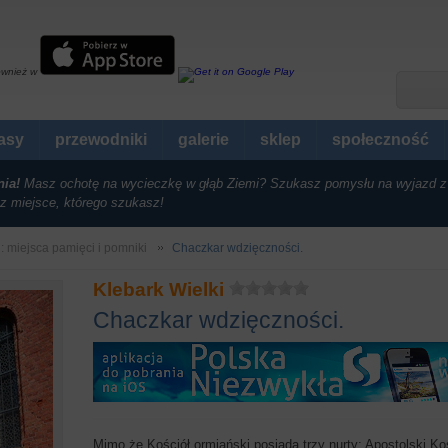
ównież w
rasy
przewodniki
galerie
sklep
społeczność
nia!
Masz ochotę na wycieczkę w głąb Ziemi? Szukasz pomysłu na wyjazd z
z miejsce, którego szukasz!
i: miejsca pamięci i pomniki
Chaczkar wdzięczności.
Klebark Wielki
Chaczkar wdzięczności.
Mimo że Kościół ormiański posiada trzy nurty; Apostolski Ko