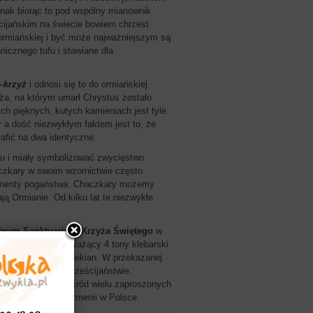
dnak biorąc to pod wspólny mianownik
cijańskim na świecie bowiem chrzest
 ormiańskiej i być może najważniejszym są
icznego tufu i stawiane dla
-krzyż
i odnosi się to do ormiańskiej
yża, na którym umarł Chrystus zostało
ych pięknych, kutych kamieniach jest tyle
y a dość niezwykłym faktem jest to, że
afić na dwa identyczne.
ku i miały symbolizować zwycięstwo
aczkary w swoim wzornictwie często
lementy pogaństwa. Chaczkary możemy
ją Ormianie. Od kilku lat te niezwykłe
alnym Sanktuarium Krzyża Świętego
w
eśnia 2012 roku. Ważący 4 tony klebarski
ian i Bagrad Baladekian. W przekazanej
ości Armenii w chrześcijaństwie.
Edmund Piszcz a wśród wielu zaproszonych
także ambasador Armenii w Polsce.