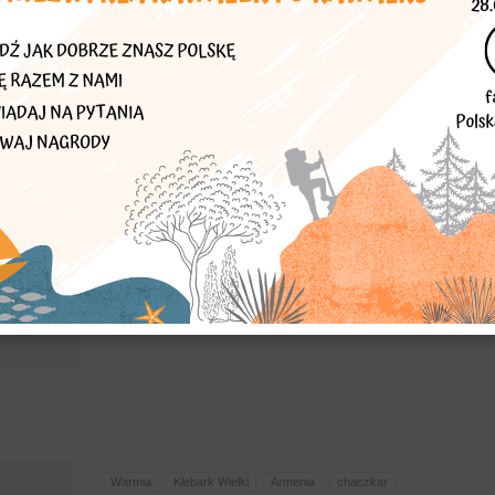
Chaczkar jest darem katolikosa Armenii czyli najwyższego zw
wyraz wdzięczności za wyposażenie w sprzęt medyczny jedn
Polskich Kawalerów Maltańskich, którego delegatura ma sied
Zaproponował:
maniek66
j rodziny
Więcej znajdziesz w
Polska Niezwykła warmińsko-mazurskie
ra
w Łańsku
Warmia
Klebark Wielki
Armenia
chaczkar