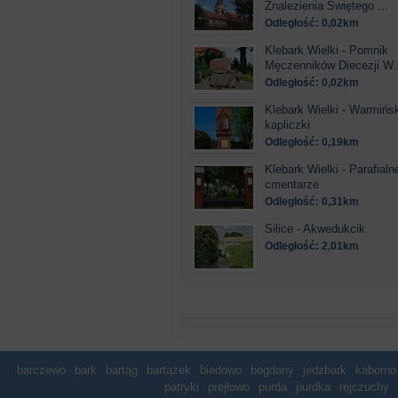
Znalezienia Świętego ...
Odległość: 0,02km
Klebark Wielki - Pomnik
Męczenników Diecezji W..
Odległość: 0,02km
Klebark Wielki - Warmińs
kapliczki
Odległość: 0,19km
Klebark Wielki - Parafialn
cmentarze
Odległość: 0,31km
Silice - Akwedukcik
Odległość: 2,01km
barczewo
bark
bartąg
bartążek
biedowo
bogdany
jedzbark
kaborno
patryki
prejłowo
purda
purdka
rejczuchy