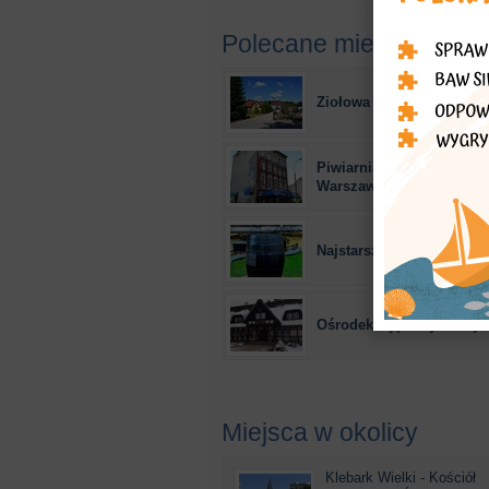
Polecane miejsca
Ziołowa Dolina - dla całe
Piwiarnia "Browarnia Sta
Warszawska"
Najstarszy pub w mieście
Ośrodek wypoczynkowy 
Miejsca w okolicy
Klebark Wielki - Kościół