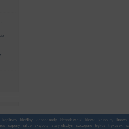
.
kie
e
kaplityny
kieźliny
klebark mały
klebark wielki
klewki
krupoliny
linowo
ruś
sapuny
silice
skajboty
stary olsztyn
szczęsne
trękus
trękusek
w