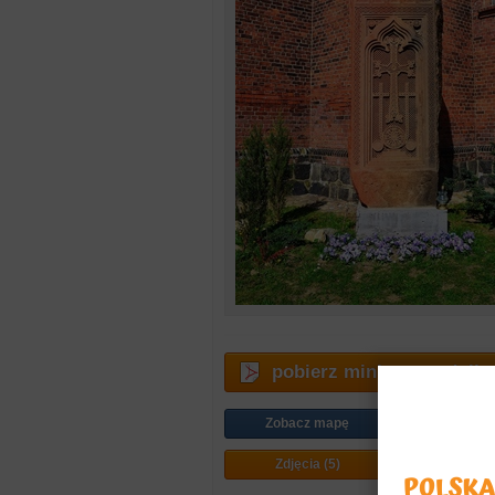
pobierz miniprzewodnik
Zobacz mapę
Jak doj
Zdjęcia (5)
Plan mi