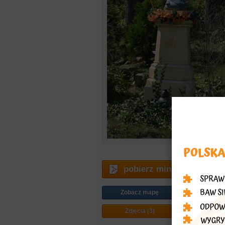
pobierz miniprzewodnik
Zobacz mapę
Jak doj
Zdjęcia (3)
Plan mi