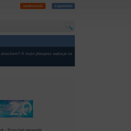
społeczność
Logowanie
 dzieckiem? A może planujesz wakacje na
nok - Rzeszów) nieopodal