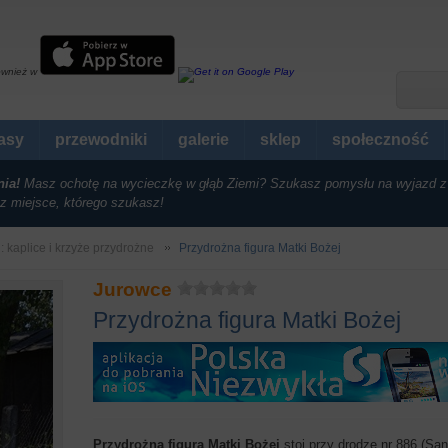
ównież w
rasy
przewodniki
galerie
sklep
społeczność
nia!
Masz ochotę na wycieczkę w głąb Ziemi? Szukasz pomysłu na wyjazd z
z miejsce, którego szukasz!
i: kaplice i krzyże przydrożne
Przydrożna figura Matki Bożej
Jurowce
Przydrożna figura Matki Bożej
Przydrożna figura Matki Bożej
stoi przy drodze nr 886 (Sa