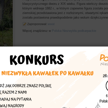
klasycystycznego dworu z XIX wieku. Figura wieńczy dwust
którym widnieje 1882 r., w którym zapewnie figura została p
ziemskiej przedstawiona jest z rozłożonymi, otwartymi rękam
została postawiona prawdopodobnie jako wotum dziękczynne w
Zaproponował:
wwat
Więcej znajdziesz w
Polska Niezwykła podkarpackie
echać
asta