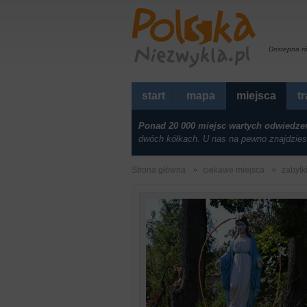
Dostepna r
start
mapa
miejsca
t
Ponad 20 000 miejsc wartych odwiedze
dwóch kółkach. U nas na pewno znajdzies
Strona główna
ciekawe miejsca
zabytk