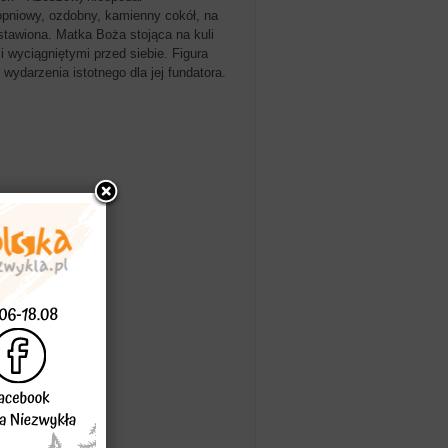
opniowy, ozdobny, kamienny cokół, na
ostawiona. Matka Boża stojąca na kuli
i wyciągniętymi przed siebie. Figura
ydarzenia istotnego dla jej fundatora.