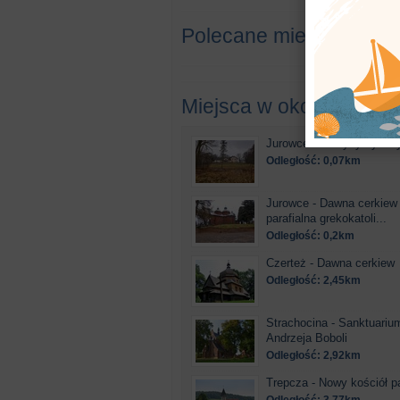
Polecane miejsca
Miejsca w okolicy
Jurowce - Klasycystyczn
Odległość: 0,07km
Jurowce - Dawna cerkiew
parafialna grekokatoli...
Odległość: 0,2km
Czerteż - Dawna cerkiew
Odległość: 2,45km
Strachocina - Sanktuariu
Andrzeja Boboli
Odległość: 2,92km
Trepcza - Nowy kościół pa