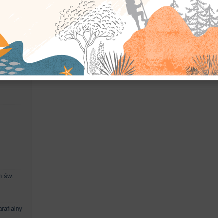
figura
cokół
Matka Boża
wotum dziękczynne
y dwór
m św.
rafialny