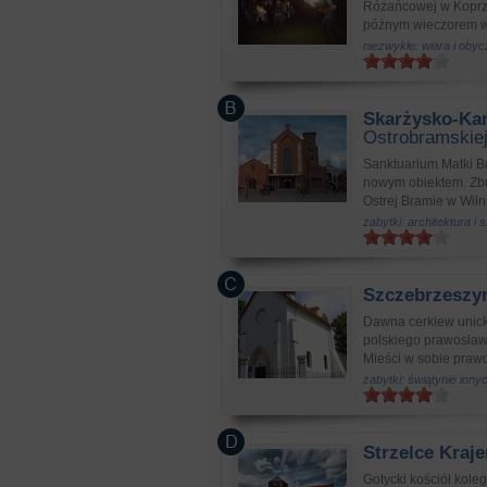
Różańcowej w Koprzyw
późnym wieczorem w
niezwykłe: wiara i obyc
Skarżysko-Ka
Ostrobramskie
Sanktuarium Matki B
nowym obiektem. Zbu
Ostrej Bramie w Wilni
zabytki: architektura i
Szczebrzeszy
Dawna cerkiew unicka
polskiego prawosław
Mieści w sobie praw
zabytki: świątynie inn
Strzelce Kraje
Gotycki kościół kole