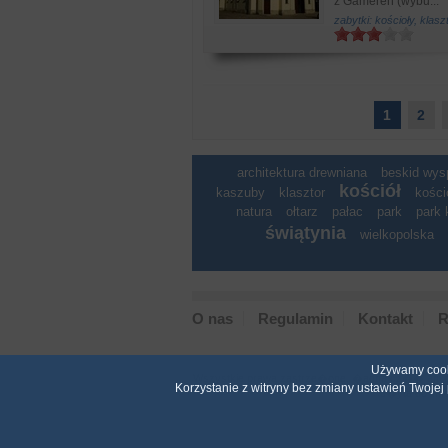
z Gameren (wybu...
zabytki: kościoły, klasz
1
2
architektura drewniana
beskid wy
kościół
kaszuby
klasztor
kości
natura
ołtarz
pałac
park
park 
świątynia
wielkopolska
O nas
Regulamin
Kontakt
R
Używamy cooki
Wszystkie prawa zastrze�one. �adna cz�� ani ca
Korzystanie z witryny bez zmiany ustawień Twoje
u�yta do inne