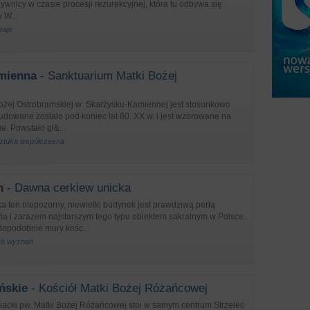
nicy w czasie procesji rezurekcyjnej, która tu odbywa się
 W...
zaje
mienna
- Sanktuarium Matki Bożej
j
ożej Ostrobramskiej w Skarżysku-Kamiennej jest stosunkowo
dowane zostało pod koniec lat 80. XX w. i jest wzorowane na
e. Powstało gł&...
 sztuka współczesna
n
- Dawna cerkiew unicka
 ten niepozorny, niewielki budynek jest prawdziwą perłą
ia i zarazem najstarszym tego typu obiektem sakralnym w Polsce.
dopodobnie mury kośc...
ych wyznań
ńskie
- Kościół Matki Bożej Różańcowej
giacki pw. Matki Bożej Różańcowej stoi w samym centrum Strzelec