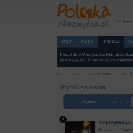
Dostepna r
start
mapa
miejsca
t
Ponad 20 000 miejsc wartych odwiedze
dwóch kółkach. U nas na pewno znajdzies
Strona główna
ciekawe miejsca
wyniki
Wyniki szukania
Wybierz miejsca z rankingu
Koprzywnica
-
Nie wiadomo skąd wzi