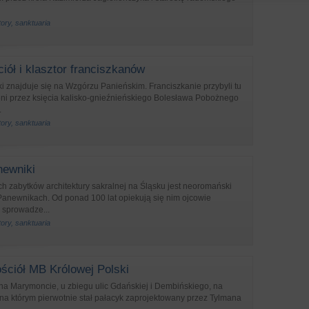
tory, sanktuaria
iół i klasztor franciszkanów
ki znajduje się na Wzgórzu Panieńskim. Franciszkanie przybyli tu
eni przez księcia kalisko-gnieźnieńskiego Bolesława Pobożnego
.
tory, sanktuaria
newniki
 zabytków architektury sakralnej na Śląsku jest neoromański
Panewnikach. Od ponad 100 lat opiekują się nim ojcowie
i sprowadze...
tory, sanktuaria
ściół MB Królowej Polski
 na Marymoncie, u zbiegu ulic Gdańskiej i Dembińskiego, na
na którym pierwotnie stał pałacyk zaprojektowany przez Tylmana