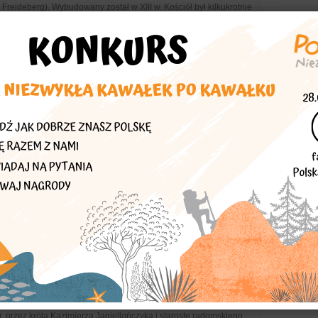
 Freideberg). Wybudowany został w XIII w. Kościół był kilkukrotnie
tory, sanktuaria
anktuarium MB Łaskawej
Matki Bożej Łaskawej Patronki Warszawy rozpoczęto w 1609 r.,
w. Bryła świątyni reprezentuje styl późnorenesansowy, ma okazałą
tory, sanktuaria
nkatedra Matki Bożej Zwycięskiej
k) swoje początki miała w XIII w., kiedy istniała tu przeprawa do
e wówczas istniał tu drewniany kościół św. Stanisława Biskupa i
tory, sanktuaria
elny piekarnik
jców bernardynów w Radomiu przy ul. Żeromskiego 6/8 został
 przez króla Kazimierza Jagiellończyka i starostę radomskiego