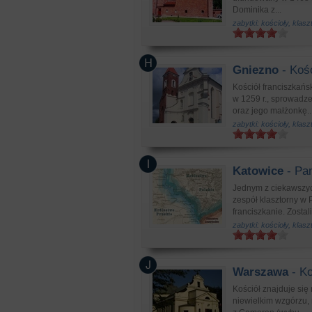
Dominika z...
zabytki: kościoły, klasz
Gniezno
- Kośc
Kościół franciszkańs
w 1259 r., sprowadz
oraz jego małżonkę..
zabytki: kościoły, klasz
Katowice
- Pa
Jednym z ciekawszych
zespół klasztorny w 
franciszkanie. Zostal
zabytki: kościoły, klasz
Warszawa
- Ko
Kościół znajduje się
niewielkim wzgórzu, 