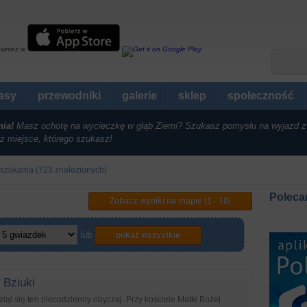
ównież w
rasy
przewodniki
galerie
sklep
społeczność
nia!
Masz ochotę na wycieczkę w głąb Ziemi? Szukasz pomysłu na wyjazd z
z miejsce, którego szukasz!
 szukania (723 znalezionych)
Poleca
Zobacz wyniki na mapie (1 - 10)
lub
pokaż wszystkie
 Bziuki
ął się ten niecodzienny obyczaj. Przy kościele Matki Bożej