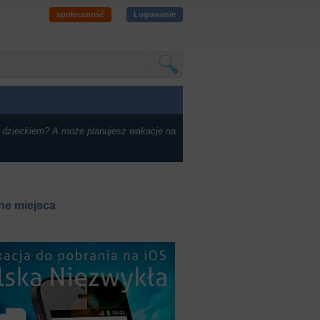
społeczność
Logowanie
 dzieckiem? A może planujesz wakacje na
ne miejsca