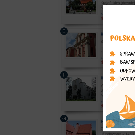
Krajeńskich (dawniej
przebu...
zabytki: kościoły, klasz
Warszawa
- S
Budowę sanktuarium 
jako kościół jezuitó
kopułę i smu...
zabytki: kościoły, klasz
Warszawa
- Ko
Wieś Kamion (Kamione
Solca. Prawdopodobni
Męczennika nal...
zabytki: kościoły, klasz
Radom
- Kości
Zespół klasztorny o
ufundowany w 1468 r.