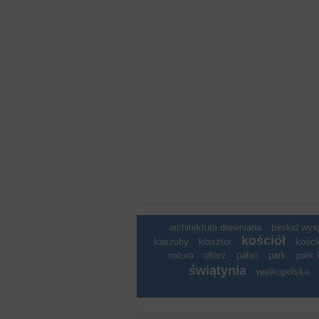
architektura drewniana
beskid wy
kościół
kaszuby
klasztor
kości
natura
ołtarz
pałac
park
park 
świątynia
wielkopolska