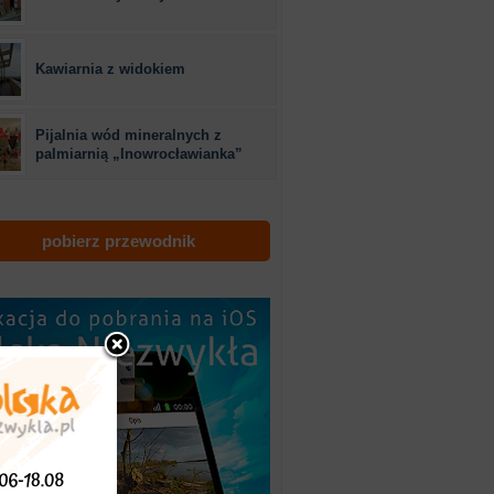
Kawiarnia z widokiem
Pijalnia wód mineralnych z
palmiarnią „Inowrocławianka”