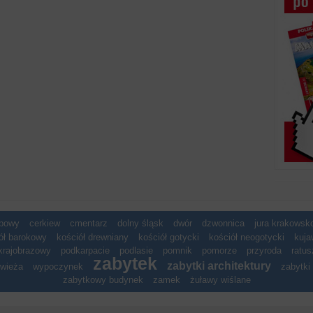
spowy
cerkiew
cmentarz
dolny śląsk
dwór
dzwonnica
jura krakows
ół barokowy
kościół drewniany
kościół gotycki
kościół neogotycki
kuja
krajobrazowy
podkarpacie
podlasie
pomnik
pomorze
przyroda
ratus
zabytek
zabytki architektury
wieża
wypoczynek
zabytki 
zabytkowy budynek
zamek
żuławy wiślane