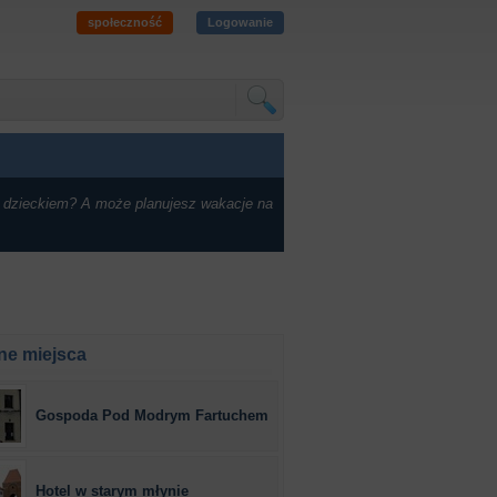
społeczność
Logowanie
 dzieckiem? A może planujesz wakacje na
ne miejsca
Gospoda Pod Modrym Fartuchem
Hotel w starym młynie