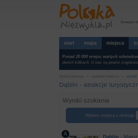
Dostepna r
start
mapa
miejsca
t
Ponad 20 000 miejsc wartych odwiedze
dwóch kółkach. U nas na pewno znajdzies
Strona główna
ciekawe miejsca
wyniki 
Dąblin - atrakcje turystycz
Wyniki szukania
Wybierz miejsca z rankingu
Dąblin
- Miejs