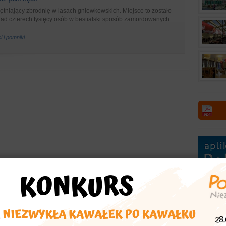
iętniający zbrodnię w lasach gniewkowskich. Miejsce to zostało
ad czterech tysięcy osób w bestialski sposób zamordowanych
i i pomniki