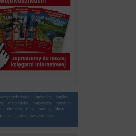
ko-częstochowska
kamienica
kaplica
wy
małopolska
mazowsze
muzeum
z
rekreacja
ruiny
sudety
śląsk
techniki
zabytkowa zabudowa