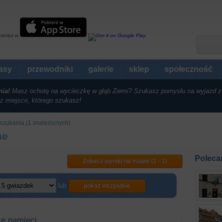
ównież w
rasy
przewodniki
galerie
sklep
społeczność
nia!
Masz ochotę na wycieczkę w głąb Ziemi? Szukasz pomysłu na wyjazd z
z miejsce, którego szukasz!
szukania (1 znalezionych)
ne
Poleca
Zobacz wyniki na mapie (1 - 1)
lub
pokaż wszystkie
ce pamięci