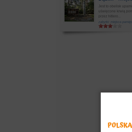
Jest to obelisk upam
uświęcone krwią pon
przez hitlero...
zabytki: miejsca pamięc