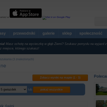
ównież w
rasy
przewodniki
galerie
sklep
społeczność
nia!
Masz ochotę na wycieczkę w głąb Ziemi? Szukasz pomysłu na wyjazd z
z miejsce, którego szukasz!
szukania (3 znalezionych)
zne
Poleca
Zobacz wyniki na mapie (1 - 3)
lub
pokaż wszystkie
ik świni