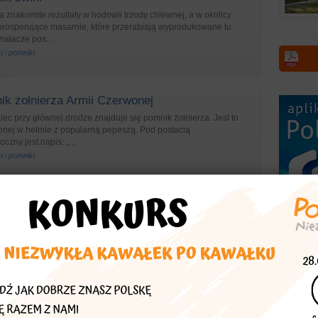
 znakomite rezultaty w hodowli trzody chlewnej, a w okolicy
 prosperujące masarnie, które przerabiają wyprodukowane tu
ziałacze pos...
i i pomniki
k żołnierza Armii Czerwonej
ec przy głównej drodze znajduje się pomnik żołnierza. Jest to
wonej w hełmie z popularną pepeszą. Pod postacią
zny jest napis: „...
i i pomniki
ół św. Michała Archanioła
Siedlcu sięga 1380 roku. W latach 1727-1912 w miejscu tym stał
tóry zostal rozebrany. Obecny eklektyczny kościoł p.w. Michała
tory, sanktuaria