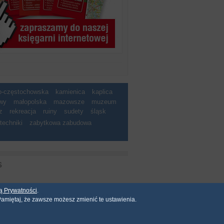
ko-częstochowska
kamienica
kaplica
wy
małopolska
mazowsze
muzeum
z
rekreacja
ruiny
sudety
śląsk
techniki
zabytkowa zabudowa
S
ką Prywatności
.
mechaniczny, fotograficzny i inny. Nie mo�e by�
amiętaj, że zawsze możesz zmienić te ustawienia.
atora serwisu.