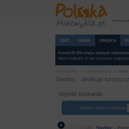
Dostepna r
start
mapa
miejsca
t
Ponad 20 000 miejsc wartych odwiedze
dwóch kółkach. U nas na pewno znajdzies
Strona główna
ciekawe miejsca
wyniki 
Siedlec - atrakcje turystyc
Wyniki szukania
Wybierz miejsca z rankingu
Siedlec
- Pomn