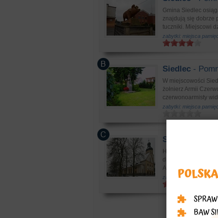
Gmina Siedlec osiąga
znajdują się dobrze
tuczniki. Miejscowi d
zabytki: miejsca pamięc
Siedlec
- Pomni
W miejscowości Siedl
żołnierz Armii Czer
czerwonoarmisty widoc
zabytki: miejsca pamięc
Siedlec
- Kości
Historia kościoła w 
drewniany kosciół, k
Archanioła z pseud...
zabytki: kościoły, klasz