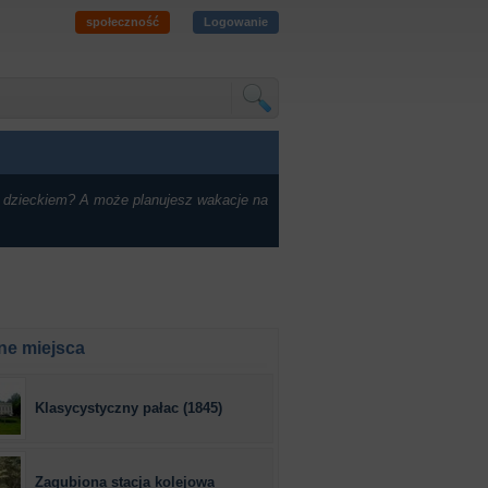
społeczność
Logowanie
 dzieckiem? A może planujesz wakacje na
ne miejsca
Klasycystyczny pałac (1845)
Zagubiona stacja kolejowa