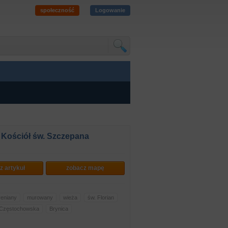
społeczność
Logowanie
- Kościół św. Szczepana
z artykuł
zobacz mapę
reniany
murowany
wieża
św. Florian
 Częstochowska
Brynica