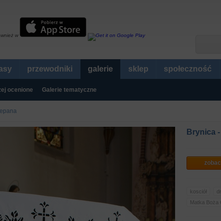
ównież w
rasy
przewodniki
galerie
sklep
społeczność
ej ocenione
Galerie tematyczne
zepana
Brynica 
zobac
kosciół
d
Matka Boża