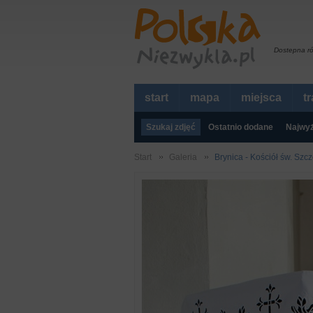
Dostepna r
start
mapa
miejsca
t
Szukaj zdjęć
Ostatnio dodane
Najwyż
Start
Galeria
Brynica - Kościół św. Szc