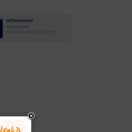
tellmemore
wszędobylec
piątek, 26 grudnia 2025 16:48