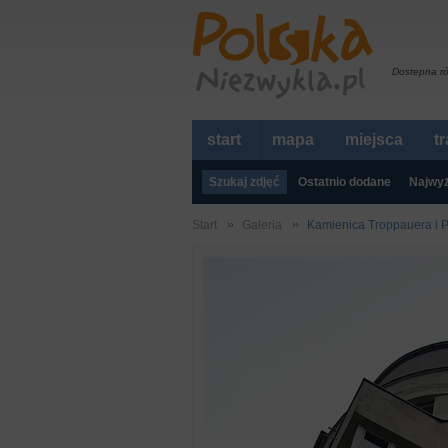
Dostepna r
start
mapa
miejsca
t
Szukaj zdjęć
Ostatnio dodane
Najwyż
Start
Galeria
Kamienica Troppauera i 