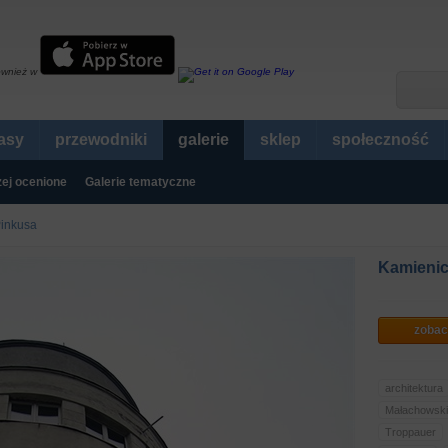
ównież w
rasy
przewodniki
galerie
sklep
społeczność
ej ocenione
Galerie tematyczne
Pinkusa
Kamienic
zobac
architektura
Małachowsk
Troppauer