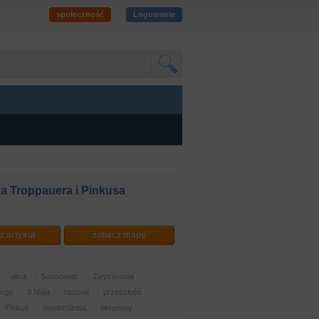
społeczność
Logowanie
a Troppauera i Pinkusa
z artykuł
zobacz mapę
ulica
Sosnowiec
Zwycięstwa
iego
3 Maja
historia
przeszłość
Pinkus
modernizma
okrętowy