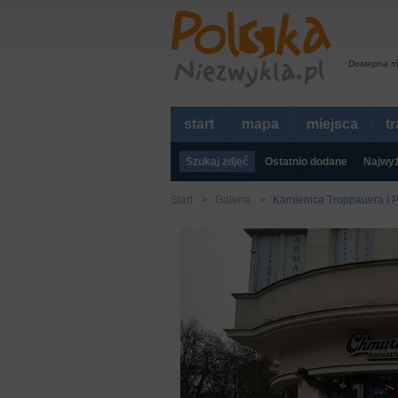
Dostepna r
start
mapa
miejsca
t
Szukaj zdjęć
Ostatnio dodane
Najwyż
Start
Galeria
Kamienica Troppauera i 