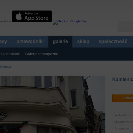
ównież w
rasy
przewodniki
galerie
sklep
społeczność
ej ocenione
Galerie tematyczne
Pinkusa
Kamienic
zobac
architektura
Małachowsk
Troppauer