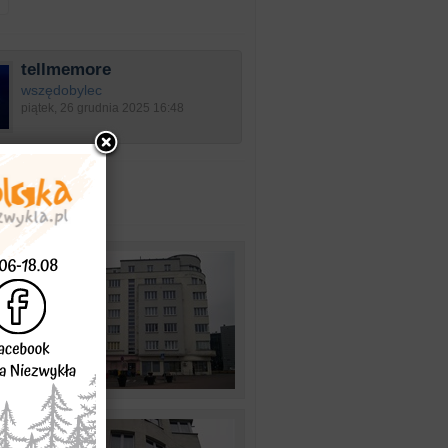
tellmemore
wszędobylec
piątek, 26 grudnia 2025 16:48