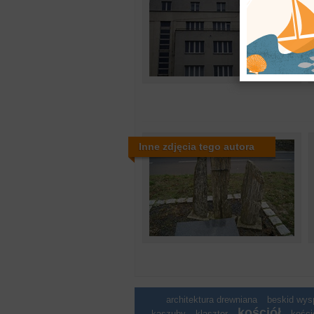
Inne zdjęcia tego autora
architektura drewniana
beskid wy
kościół
kaszuby
klasztor
kości