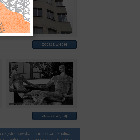
zobacz więcej
zobacz więcej
ko-częstochowska
kamienica
kaplica
wy
małopolska
mazowsze
muzeum