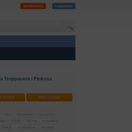
społeczność
Logowanie
a Troppauera i Pinkusa
z artykuł
zobacz mapę
ulica
Sosnowiec
Zwycięstwa
iego
3 Maja
historia
przeszłość
Pinkus
modernizma
okrętowy