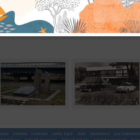
spowy
cerkiew
cmentarz
dolny śląsk
dwór
dzwonnica
jura krakows
ół barokowy
kościół drewniany
kościół gotycki
kościół neogotycki
kuja