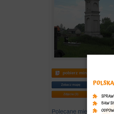
pobierz miniprzewodnik
Zobacz mapę
Jak doj
Zdjęcia (3)
Plan mi
Polecane miejsca