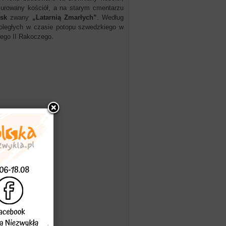
murowany kościół, a na starym cmentarzu
isk
zwany
„Latarnią Zmarłych”
. Według
ległych w czasie potopu szwedzkiego w
zego II Rakoczego.