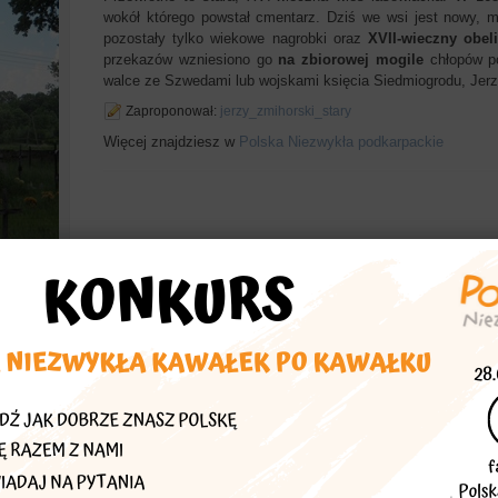
wokół którego powstał cmentarz. Dziś we wsi jest nowy, 
pozostały tylko wiekowe nagrobki oraz
XVII-wieczny obel
przekazów wzniesiono go
na
zbiorowej mogile
chłopów po
walce ze Szwedami lub wojskami księcia Siedmiogrodu, Jer
Zaproponował:
jerzy_zmihorski_stary
Więcej znajdziesz w
Polska Niezwykła podkarpackie
echać
asta