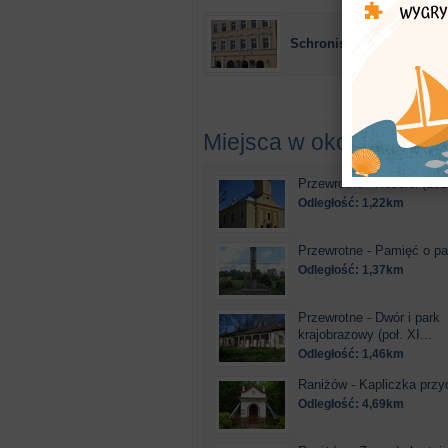
Schronisko Młodzieżowe
Miejsca w okolicy
Przewrotne - Kościół (182
Odległość: 1,22km
Przewrotne - Pamięć o pac
Odległość: 1,37km
Przewrotne - Dwór i park
krajobrazowy (poł. XI...
Odległość: 1,46km
Raniżów - Kapliczka przy
Odległość: 4,69km