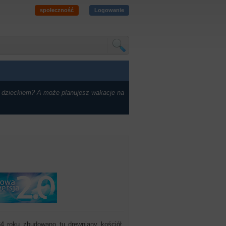
społeczność
Logowanie
 dzieckiem? A może planujesz wakacje na
4 roku zbudowano tu drewniany kościół,