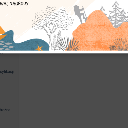
latarnia
zmarłych
zmarli
 PTSM .
3)
yfikacji
drożna