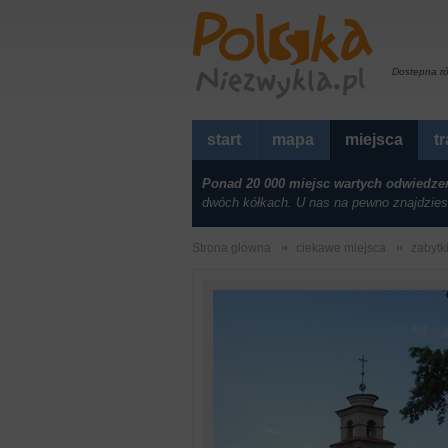
Dostepna r
start
mapa
miejsca
t
Ponad 20 000 miejsc wartych odwiedze
dwóch kółkach. U nas na pewno znajdzies
Strona główna
ciekawe miejsca
zabytk