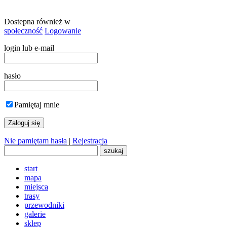
Dostepna również w
społeczność
Logowanie
login lub e-mail
hasło
Pamiętaj mnie
Nie pamiętam hasła
|
Rejestracja
start
mapa
miejsca
trasy
przewodniki
galerie
sklep
społeczność