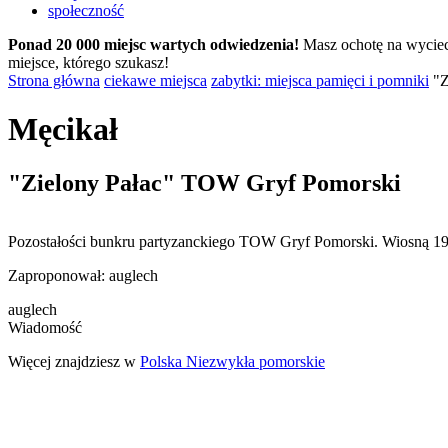
Ponad 20 000 miejsc wartych odwiedzenia!
Masz ochotę na wyciec
miejsce, którego szukasz!
Strona główna
ciekawe miejsca
zabytki: miejsca pamięci i pomniki
"Z
Męcikał
"Zielony Pałac" TOW Gryf Pomorski
Pozostałości bunkru partyzanckiego TOW Gryf Pomorski. Wiosną 1944 p
Zaproponował:
auglech
auglech
Wiadomość
Więcej znajdziesz w
Polska Niezwykła pomorskie