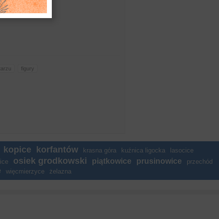
tarzu
figury
kopice
korfantów
krasna góra
kuźnica ligocka
lasocice
osiek grodkowski
piątkowice
prusinowice
ice
przechód
e
więcmierzyce
żelazna