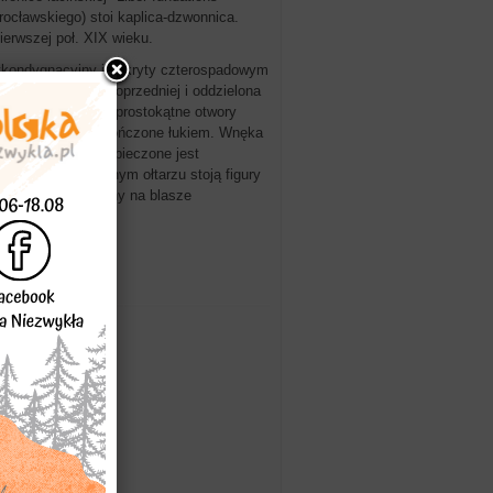
rocławskiego) stoi kaplica-dzwonnica.
ierwszej poł. XIX wieku.
zykondygnacyjny i nakryty czterospadowym
st mniejsza od poprzedniej i oddzielona
cianach posiada prostokątne otwory
nane są wnęki zakończone łukiem. Wnęka
 do kaplicy zabezpieczone jest
trz na przyściennym ołtarzu stoją figury
aj obraz namalowany na blasze