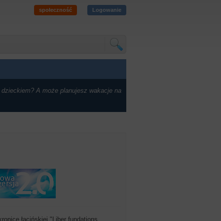
społeczność
Logowanie
 dzieckiem? A może planujesz wakacje na
onice łacińskiej "Liber fundations