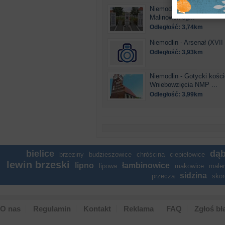
Niemodlin - Pomnik sierż
Malinowskieg...
Odległość: 3,74km
Niemodlin - Arsenał (XVII 
Odległość: 3,93km
Niemodlin - Gotycki kości
Wniebowzięcia NMP ...
Odległość: 3,99km
bielice
dą
brzeziny
budzieszowice
chróścina
ciepielowice
lewin brzeski
lipno
łambinowice
lipowa
makowice
maler
sidzina
przecza
sko
O nas
Regulamin
Kontakt
Reklama
FAQ
Zgłoś bł