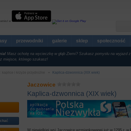
ównież w
rasy
przewodniki
galerie
sklep
społeczność
nia!
Masz ochotę na wycieczkę w głąb Ziemi? Szukasz pomysłu na wyjazd z
z miejsce, którego szukasz!
i: kaplice i krzyże przydrożne
Kaplica-dzwonnica (XIX wiek)
Jaczowice
Kaplica-dzwonnica (XIX wiek)
echać
W niewielkiej wsi Jaczowice wzmiankowanej już w 1295 r. w kr