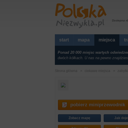
Dostepna r
start
mapa
miejsca
t
Ponad 20 000 miejsc wartych odwiedze
dwóch kółkach. U nas na pewno znajdzies
Strona główna
ciekawe miejsca
zabytk
pobierz miniprzewodnik
Zobacz mapę
Jak doj