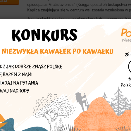
asta
episcopatus Vratislaviensis" (Księga uposażeń biskupstwa w
Kaplica znajdująca się w centrum wsi została wzniesiona w p
Jest to obiekt zbudowany na planie kwadratu, murowany, tr
dachem zwieńczonym krzyżem. Każda kolejna kondygnacja je
gzymsem. Trzecia kondygnacja z zawieszonym dzwonem w ś
zamknięte łukiem. W ścianach środkowej kondygnacji wyko
nad drzwiami wejściowymi wyposażona jest w krzyż. Wejście
drewnianymi drzwiami, w górnej części przeszklonymi. Wewną
Matki Bożej oraz Pana Jezusa. Pierwotnie znajdował się tut
.
przedstawiający "Ukrzyżowanie".
Zaproponował:
wwat
Więcej znajdziesz w
Polska Niezwykła opolskie
ą Madonny
ambry -