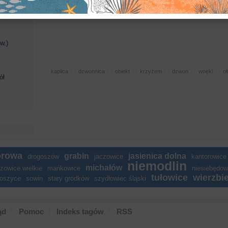
. Ludwika
w.)
kaplica
dzwonnica
obiekt
krzyżem
dzwon
wnęki
oł
ół
browa
grabin
jasienica dolna
drogoszów
jaczowice
kantorowice
niemodlin
michałów
zowice wielkie
mańkowice
niesiebędow
tułowice
wierzbi
roszyce
sowin
stary grodków
szydłowiec śląski
ąd
Pomoc
Indeks tagów
RSS