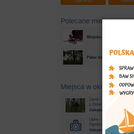
Zdjęcia (0)
Plan mi
Polecane miejsca
Wiejska rezydencja
Pałac barokowy z XVIII w
Miejsca w okolicy
Lipno - Kapliczka z figur
z Dzieciątk...
Odległość: 2,1km
Lipno - Kuszący zapach 
Ogród dendrolog...
Odległość: 2,44km