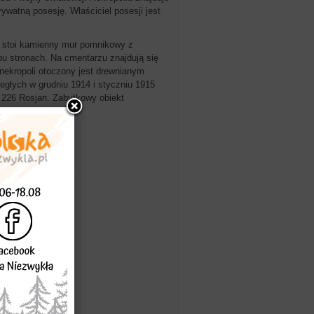
ywatną posesję. Właściciel posesji jest
iu stoi kamienny mur pomnikowy z
u stronach. Na cmentarzu znajdują się
nekropoli otoczony jest drewnianym
egłych w grudniu 1914 i styczniu 1915
 226 Rosjan. Zabytkowy obiekt