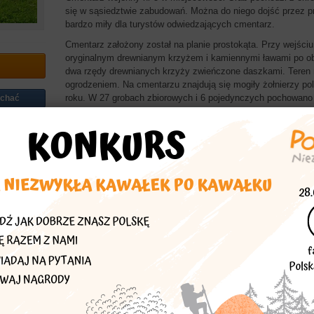
się w sąsiedztwie zabudowań. Można do niego dojść przez pr
bardzo miły dla turystów odwiedzających cmentarz.
Cmentarz założony został na planie prostokąta. Przy wejśc
oryginalnym drewnianym krzyżem i kamiennymi ławami po ob
dwa rzędy drewnianych krzyży zwieńczone daszkami. Teren 
ogrodzeniem. Na cmentarzu znajdują się mogiły żołnierzy pol
roku. W 27 grobach zbiorowych i 6 pojedynczych pochowano
echać
zaprojektował słowacki architekt Dušan Jurkovič.
asta
Zaproponował:
sanka
Więcej znajdziesz w
Polska Niezwykła podkarpackie