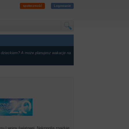
społeczność
Logowanie
 dzieckiem? A może planujesz wakacje na
u I wojny światowej. Nekropolia znajduje