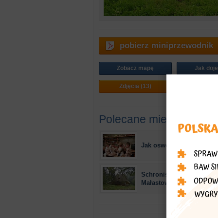
pobierz miniprzewodnik
Zobacz mapę
Jak doj
Zdjęcia (13)
Plan mi
Polecane miejsca
Jak oswoić kozę?
Schronisko na Magurze
Małastowskiej (1955 r.)