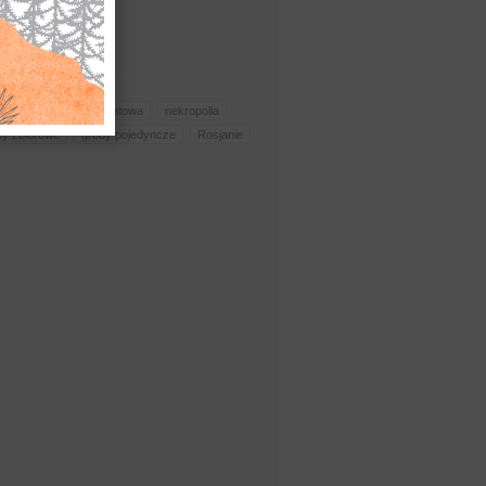
ojenny
I wojna światowa
nekropolia
by zbiorowe
groby pojedyncze
Rosjanie