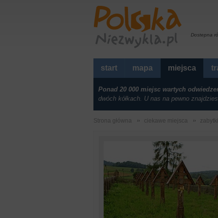
Dostepna r
start
mapa
miejsca
t
Ponad 20 000 miejsc wartych odwiedze
dwóch kółkach. U nas na pewno znajdzies
Strona główna
ciekawe miejsca
zabytk