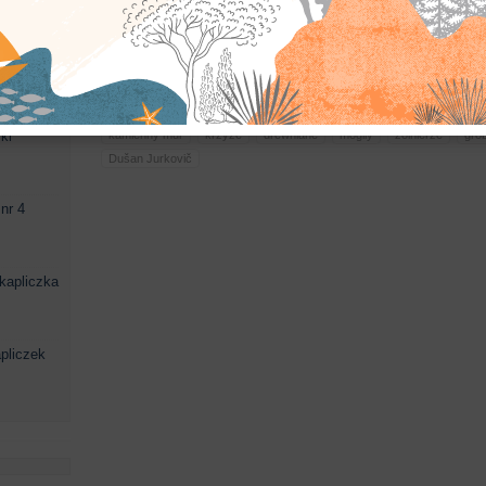
Bożej
podkarpackie
Grab
powiat jasielski
cmentarz
cmentarz w
ki
kamienny mur
krzyże
drewniane
mogiły
żołnierze
gro
Dušan Jurkovič
nr 4
kapliczka
pliczek