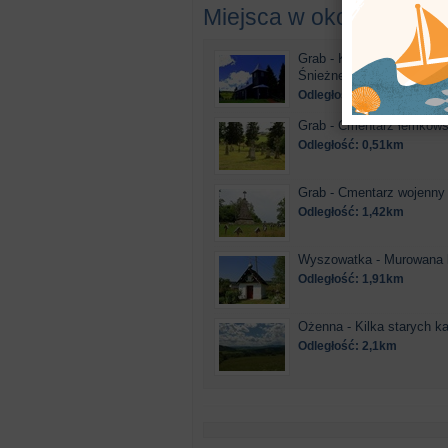
Miejsca w okolicy
Grab - Kościół pw.Matki 
Śnieżnej
Odległość: 0,47km
Grab - Cmentarz łemkows
Odległość: 0,51km
Grab - Cmentarz wojenny 
Odległość: 1,42km
Wyszowatka - Murowana 
Odległość: 1,91km
Ożenna - Kilka starych ka
Odległość: 2,1km