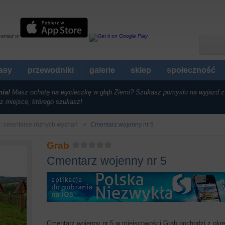
ównież w
rasy
przewodniki
galerie
sklep
społeczność
nia!
Masz ochotę na wycieczkę w głąb Ziemi? Szukasz pomysłu na wyjazd z
z miejsce, którego szukasz!
i: cmentarze różnych wyznań
Cmentarz wojenny nr 5
Grab
Cmentarz wojenny nr 5
Cmentarz wojenny nr 5 w miejscowości Grab pochodzi z okres