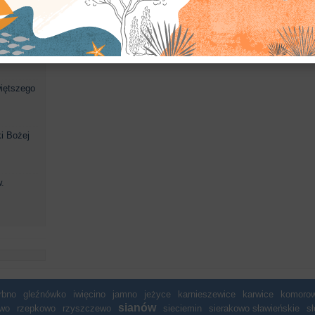
iekty
więtszego
i Bożej
.
rbno
gleźnówko
iwięcino
jamno
jeżyce
karnieszewice
karwice
komoro
sianów
wo
rzepkowo
rzyszczewo
sieciemin
sierakowo sławieńskie
sł