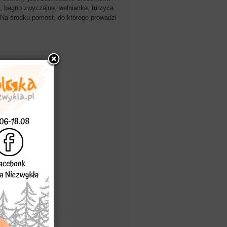
, bagno zwyczajne, wełnianka, turzyca
. Na środku pomost, do którego prowadzi