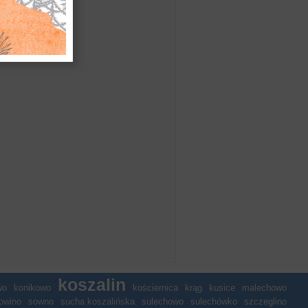
koszalin
wo
konikowo
kościernica
krąg
kusice
malechowo
owino
sowno
sucha koszalińska
sulechowo
sulechówko
szczeglino