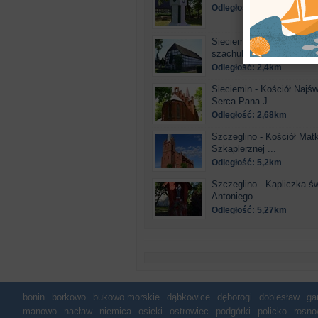
Odległość: 2,4km
Sieciemin - Zabytkowe ob
szachulcowe
Odległość: 2,4km
Sieciemin - Kościół Najś
Serca Pana J...
Odległość: 2,68km
Szczeglino - Kościół Matk
Szkaplerznej ...
Odległość: 5,2km
Szczeglino - Kapliczka św
Antoniego
Odległość: 5,27km
bonin
borkowo
bukowo morskie
dąbkowice
dęborogi
dobiesław
ga
manowo
nacław
niemica
osieki
ostrowiec
podgórki
policko
rosno