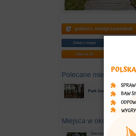
pobierz miniprzewodnik
Zobacz mapę
Jak doj
Zdjęcia (5)
Plan mi
Polecane miejsca
Park linowy "Tukan"
Miejsca w okolicy
Sieciemin - Rzeźba Pana