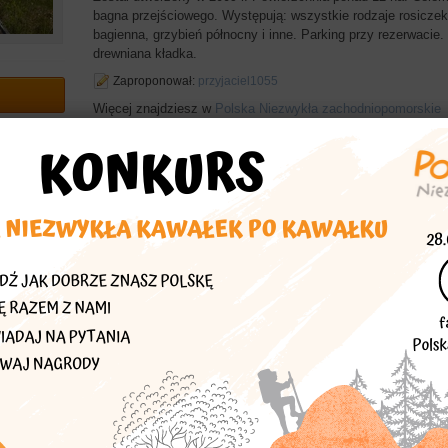
bagna przejściowego. Występują: wszystkie rodzaje rosiczek
bagienna, grzybień północny i inne. Parking przy rezerwacie
drewniana kładka.
Zaproponował:
przyjaciel1055
Więcej znajdziesz w
Polska Niezwykła zachodniopomorskie
echać
asta
 Jezusa
rezerwat
przyrody
rosiczki
bagno
przejściowe