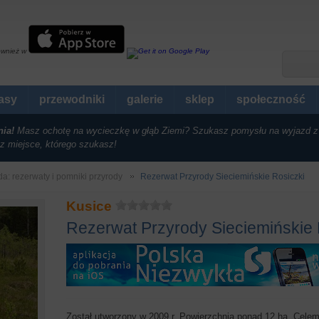
ównież w
rasy
przewodniki
galerie
sklep
społeczność
nia!
Masz ochotę na wycieczkę w głąb Ziemi? Szukasz pomysłu na wyjazd z
z miejsce, którego szukasz!
da: rezerwaty i pomniki przyrody
Rezerwat Przyrody Sieciemińskie Rosiczki
Kusice
Rezerwat Przyrody Sieciemińskie 
Został utworzony w 2009 r. Powierzchnia ponad 12 ha. Cele