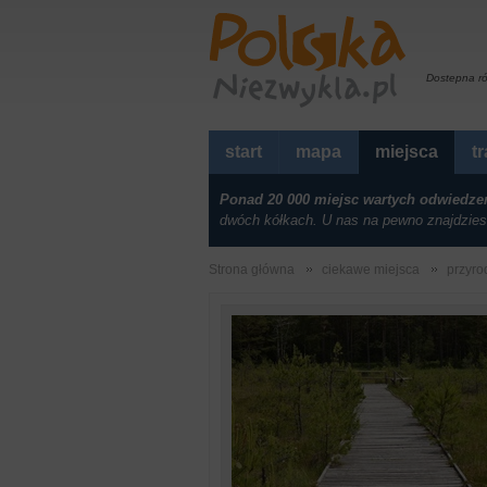
Dostepna r
start
mapa
miejsca
t
Ponad 20 000 miejsc wartych odwiedze
dwóch kółkach. U nas na pewno znajdzies
Strona główna
ciekawe miejsca
przyro