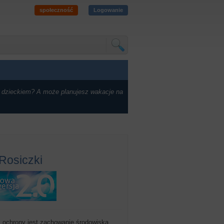
społeczność
Logowanie
 dzieckiem? A może planujesz wakacje na
Rosiczki
m ochrony jest zachowanie środowiska