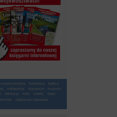
ko-częstochowska
kamienica
kaplica
wy
małopolska
mazowsze
muzeum
z
rekreacja
ruiny
sudety
śląsk
techniki
zabytkowa zabudowa