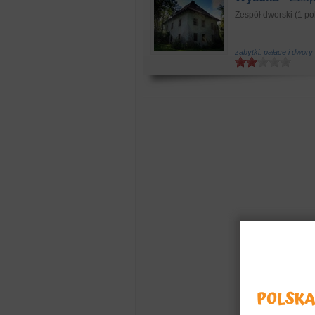
Zespół dworski (1 poł
zabytki: pałace i dwory