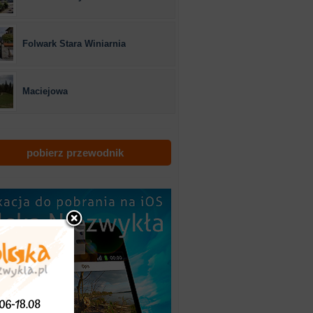
Folwark Stara Winiarnia
Maciejowa