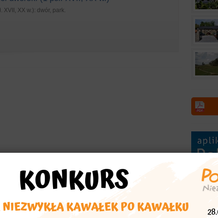
. XVII, XX w.): dwór, park.