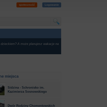
społeczność
Logowanie
 dzieckiem? A może planujesz wakacje na
ne miejsca
Sidzina - Schronisko im.
Kazimierza Sosnowskiego
Dwór Rodziny Chomentowskich