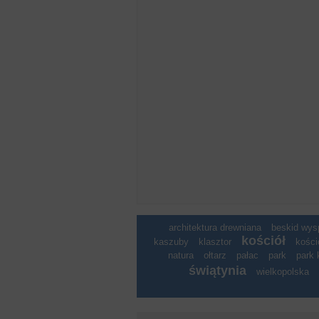
architektura drewniana
beskid wy
kościół
kaszuby
klasztor
kości
natura
ołtarz
pałac
park
park 
świątynia
wielkopolska