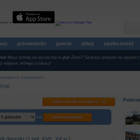
ównież w
rasy
przewodniki
galerie
sklep
społeczność
nia!
Masz ochotę na wycieczkę w głąb Ziemi? Szukasz pomysłu na wyjazd z
z miejsce, którego szukasz!
szukania (1 znalezionych)
czne
Poleca
Zobacz wyniki na mapie (1 - 1)
lub
pokaż wszystkie
ół dworski (1 poł. XVII, XX w.)