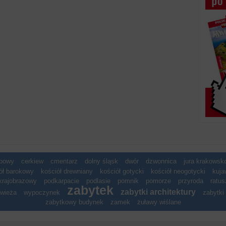
spowy
cerkiew
cmentarz
dolny śląsk
dwór
dzwonnica
jura krakows
ół barokowy
kościół drewniany
kościół gotycki
kościół neogotycki
kuja
krajobrazowy
podkarpacie
podlasie
pomnik
pomorze
przyroda
ratus
zabytek
zabytki architektury
wieża
wypoczynek
zabytki 
zabytkowy budynek
zamek
żuławy wiślane