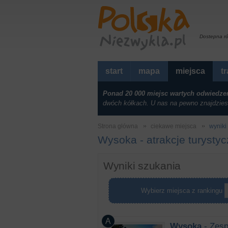
Dostepna r
start
mapa
miejsca
t
Ponad 20 000 miejsc wartych odwiedze
dwóch kółkach. U nas na pewno znajdzies
Strona główna
ciekawe miejsca
wyniki 
Wysoka - atrakcje turysty
Wyniki szukania
Wybierz miejsca z rankingu
Wysoka
- Zesp